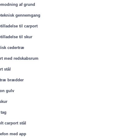
modning af grund
teknisk gennemgang
illadelse til carport
illadelse til skur
isk cedertræ
rt med redskabsrum
t stål
træ brædder
on gulv
skur
 tag
t carport stål
lefon med app