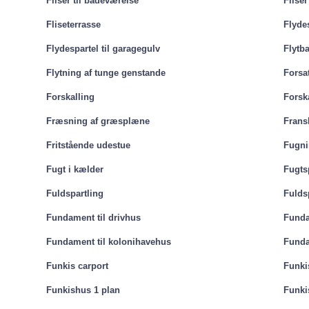
Fliser til badeværelse
Fliser
Fliseterrasse
Flyde
Flydespartel til garagegulv
Flytb
Flytning af tunge genstande
Forsa
Forskalling
Forska
Fræsning af græsplæne
Frans
Fritstående udestue
Fugnin
Fugt i kælder
Fugts
Fuldspartling
Fulds
Fundament til drivhus
Funda
Fundament til kolonihavehus
Funda
Funkis carport
Funk
Funkishus 1 plan
Funki