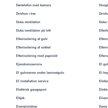
Dørtelefon med kamera
Dougl
Drivhus i træ
Drivh
Duka ventilation
Duka v
Duka ventilation på loft
Efter
Efterisolering af gulv
Efteri
Efterisolering af sokkel
Efteri
Efterisolering med papiruld
Efter
Ejendomsservice
El gu
El gulvvarme under laminatgulv
El he
El installation service
Elefa
Elektrisk garageport
Elektr
Eltjek
Elvar
Energivinduer
Epoq 