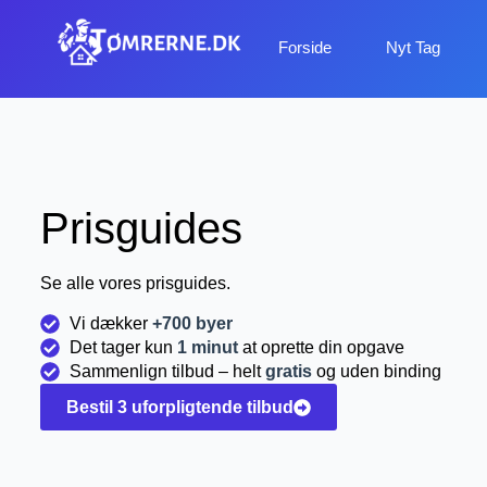
Forside
Nyt Tag
Prisguides
Se alle vores prisguides.
Vi dækker
+700 byer
Det tager kun
1 minut
at oprette din opgave
Sammenlign tilbud – helt
gratis
og uden binding
Bestil 3 uforpligtende tilbud