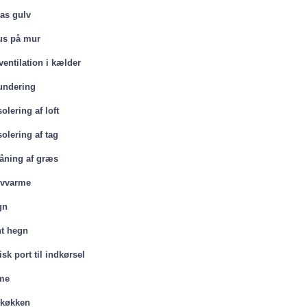
as gulv
us på mur
entilation i kælder
fundering
solering af loft
solering af tag
såning af græs
lvvarme
gn
nt hegn
isk port til indkørsel
me
køkken