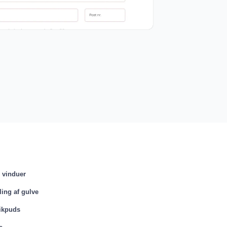
s vinduer
ling af gulve
ikpuds