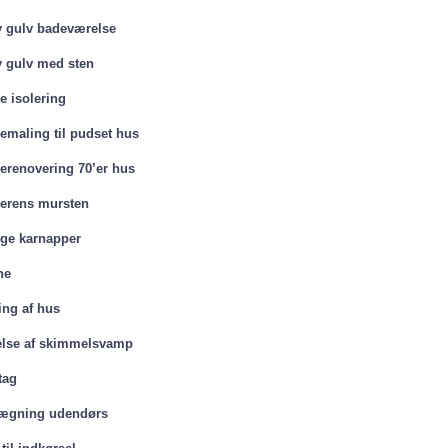
 gulv badeværelse
 gulv med sten
e isolering
emaling til pudset hus
erenovering 70’er hus
erens mursten
ge karnapper
ne
ing af hus
else af skimmelsvamp
tag
lægning udendørs