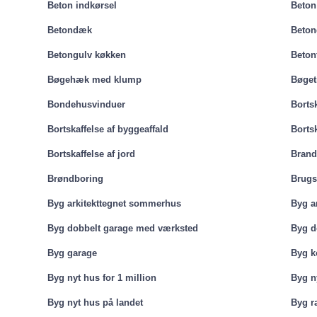
Beton indkørsel
Beton
Betondæk
Beton
Betongulv køkken
Beton
Bøgehæk med klump
Bøge
Bondehusvinduer
Bortsk
Bortskaffelse af byggeaffald
Bortsk
Bortskaffelse af jord
Brands
Brøndboring
Brug
Byg arkitekttegnet sommerhus
Byg a
Byg dobbelt garage med værksted
Byg d
Byg garage
Byg k
Byg nyt hus for 1 million
Byg ny
Byg nyt hus på landet
Byg r