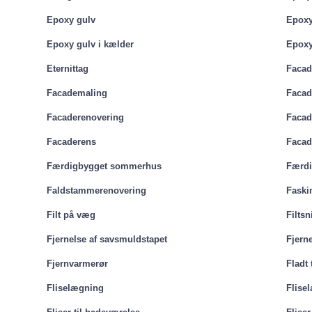
Epoxy gulv
Epoxy
Epoxy gulv i kælder
Epoxy
Eternittag
Facad
Facademaling
Facad
Facaderenovering
Facad
Facaderens
Facad
Færdigbygget sommerhus
Færdi
Faldstammerenovering
Faski
Filt på væg
Filtsn
Fjernelse af savsmuldstapet
Fjern
Fjernvarmerør
Fladt 
Fliselægning
Flise