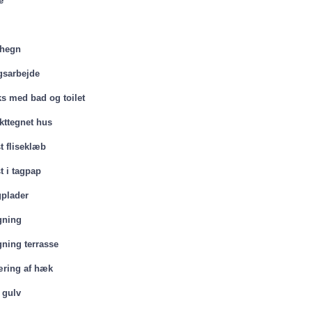
e
 hegn
sarbejde
s med bad og toilet
kttegnet hus
t fliseklæb
t i tagpap
gplader
gning
ning terrasse
ring af hæk
 gulv