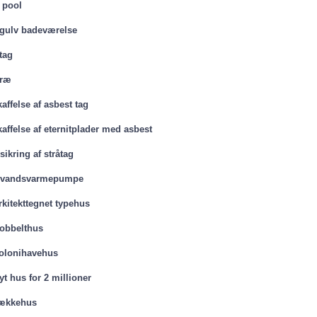
 pool
gulv badeværelse
tag
træ
affelse af asbest tag
affelse af eternitplader med asbest
ikring af stråtag
svandsvarmepumpe
rkitekttegnet typehus
obbelthus
olonihavehus
t hus for 2 millioner
ækkehus