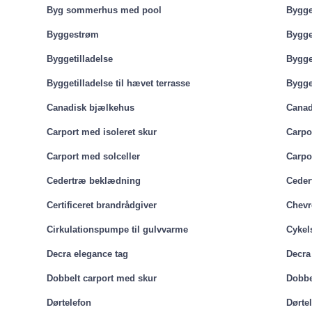
Byg sommerhus med pool
Bygge
Byggestrøm
Bygge
Byggetilladelse
Bygget
Byggetilladelse til hævet terrasse
Bygget
Canadisk bjælkehus
Canad
Carport med isoleret skur
Carpo
Carport med solceller
Carpor
Cedertræ beklædning
Ceder
Certificeret brandrådgiver
Chevr
Cirkulationspumpe til gulvvarme
Cykel
Decra elegance tag
Decra
Dobbelt carport med skur
Dobbel
Dørtelefon
Dørte