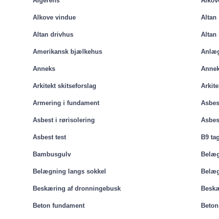
Algerens
Alkov
Alkove vindue
Altan
Altan drivhus
Altan
Amerikansk bjælkehus
Anlæg
Anneks
Annek
Arkitekt skitseforslag
Arkite
Armering i fundament
Asbes
Asbest i rørisolering
Asbes
Asbest test
B9 ta
Bambusgulv
Belæ
Belægning langs sokkel
Belæg
Beskæring af dronningebusk
Beskæ
Beton fundament
Beton