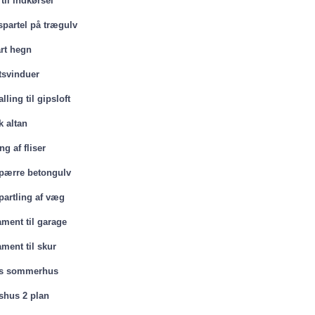
 til indkørsel
spartel på trægulv
art hegn
tsvinduer
lling til gipsloft
k altan
g af fliser
pærre betongulv
partling af væg
ment til garage
ment til skur
is sommerhus
shus 2 plan