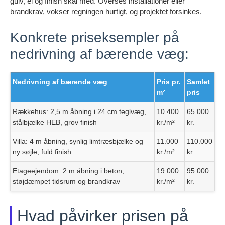
gulv, el og finish skal med. Overses installationer eller
brandkrav, vokser regningen hurtigt, og projektet forsinkes.
Konkrete priseksempler på
nedrivning af bærende væg:
Nedrivning af bærende væg
Pris pr.
Samlet
m²
pris
Rækkehus: 2,5 m åbning i 24 cm teglvæg,
10.400
65.000
stålbjælke HEB, grov finish
kr./m²
kr.
Villa: 4 m åbning, synlig limtræsbjælke og
11.000
110.000
ny søjle, fuld finish
kr./m²
kr.
Etageejendom: 2 m åbning i beton,
19.000
95.000
støjdæmpet tidsrum og brandkrav
kr./m²
kr.
Hvad påvirker prisen på