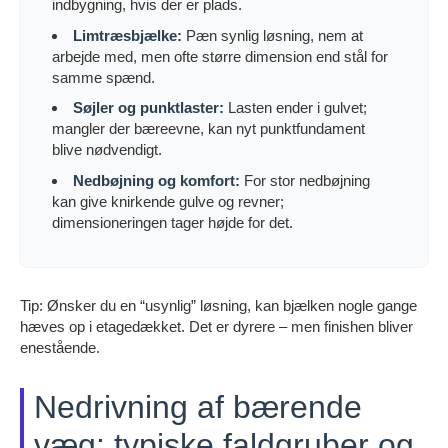
indbygning, hvis der er plads.
Limtræsbjælke:
Pæn synlig løsning, nem at
arbejde med, men ofte større dimension end stål for
samme spænd.
Søjler og punktlaster:
Lasten ender i gulvet;
mangler der bæreevne, kan nyt punktfundament
blive nødvendigt.
Nedbøjning og komfort:
For stor nedbøjning
kan give knirkende gulve og revner;
dimensioneringen tager højde for det.
Tip: Ønsker du en “usynlig” løsning, kan bjælken nogle gange
hæves op i etagedækket. Det er dyrere – men finishen bliver
enestående.
Nedrivning af bærende
væg: typiske faldgruber og