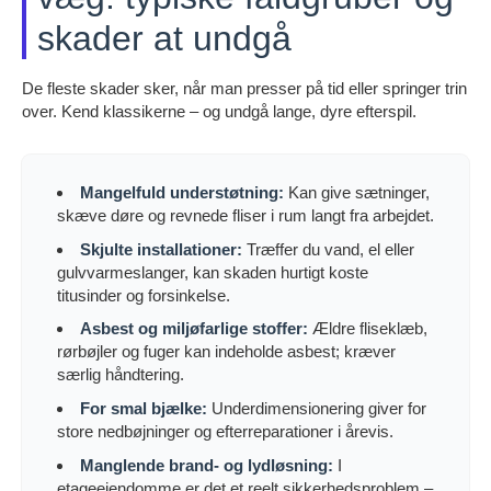
skader at undgå
De fleste skader sker, når man presser på tid eller springer trin
over. Kend klassikerne – og undgå lange, dyre efterspil.
Mangelfuld understøtning:
Kan give sætninger,
skæve døre og revnede fliser i rum langt fra arbejdet.
Skjulte installationer:
Træffer du vand, el eller
gulvvarmeslanger, kan skaden hurtigt koste
titusinder og forsinkelse.
Asbest og miljøfarlige stoffer:
Ældre fliseklæb,
rørbøjler og fuger kan indeholde asbest; kræver
særlig håndtering.
For smal bjælke:
Underdimensionering giver for
store nedbøjninger og efterreparationer i årevis.
Manglende brand- og lydløsning:
I
etageejendomme er det et reelt sikkerhedsproblem –