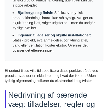
timeforbrug og affaldshåndtering; uden plan kan det
stoppe arbejdet.
Bjælketype og finish:
Stål kræver typisk
brandbeklædning; limtræ kan stå synligt. Vælger du
skjult løsning i loft, stiger udgifterne – men du undgår
synlige bjælker.
Ingeniør, tilladelser og skjulte installationer:
Statisk projekt, evt. anmeldelse, og flytning af el,
vand eller ventilation koster ekstra. Overses det,
udløser det efterregninger.
Et seriøst tilbud vil altid specificere disse punkter, så du ved
præcis, hvad der er inkluderet – og hvad der ikke er. Uden
tydelig afgrænsning risikerer du ekstraarbejde og tvister.
Nedrivning af bærende
væg: tilladelser, regler og