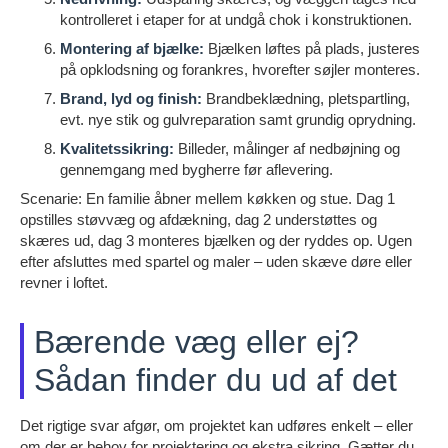
kontrolleret i etaper for at undgå chok i konstruktionen.
Montering af bjælke:
Bjælken løftes på plads, justeres
på opklodsning og forankres, hvorefter søjler monteres.
Brand, lyd og finish:
Brandbeklædning, pletspartling,
evt. nye stik og gulvreparation samt grundig oprydning.
Kvalitetssikring:
Billeder, målinger af nedbøjning og
gennemgang med bygherre før aflevering.
Scenarie: En familie åbner mellem køkken og stue. Dag 1
opstilles støvvæg og afdækning, dag 2 understøttes og
skæres ud, dag 3 monteres bjælken og der ryddes op. Ugen
efter afsluttes med spartel og maler – uden skæve døre eller
revner i loftet.
Bærende væg eller ej?
Sådan finder du ud af det
Det rigtige svar afgør, om projektet kan udføres enkelt – eller
om der er behov for projektering og ekstra sikring. Gætter du