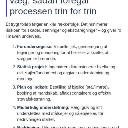
væg: sådan foregår
processen trin for trin
Et trygt forløb følger en klar rækkefølge. Det minimerer
risikoen for skader, sætninger og ekstraregninger – og giver ro
i maven undervejs.
Forundersøgelse:
Visuelle tjek, gennemgang af
tegninger og sondering for at be- eller afkræfte, at
væggen er bærende.
Statisk projekt:
Ingeniøren dimensionerer bjælke og
evt. søjler/fundament og angiver understøtning og
montage.
Plan og indkøb:
Bestilling af bjælke (stål/limtræ),
booking af mandskab, affaldscontainere og effektiv
støvafskærmning.
Midlertidig understøtning:
Væg, gulv og loft
understøttes med stålsøjler og nålebjælker, før
nedrivningen starter.
Nedrivning:
Udsparing skæres, og væggen tages ned