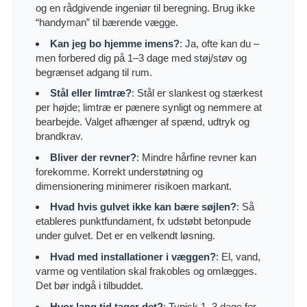
og en rådgivende ingeniør til beregning. Brug ikke
“handyman” til bærende vægge.
Kan jeg bo hjemme imens?
: Ja, ofte kan du –
men forbered dig på 1–3 dage med støj/støv og
begrænset adgang til rum.
Stål eller limtræ?
: Stål er slankest og stærkest
per højde; limtræ er pænere synligt og nemmere at
bearbejde. Valget afhænger af spænd, udtryk og
brandkrav.
Bliver der revner?
: Mindre hårfine revner kan
forekomme. Korrekt understøtning og
dimensionering minimerer risikoen markant.
Hvad hvis gulvet ikke kan bære søjlen?
: Så
etableres punktfundament, fx udstøbt betonpude
under gulvet. Det er en velkendt løsning.
Hvad med installationer i væggen?
: El, vand,
varme og ventilation skal frakobles og omlægges.
Det bør indgå i tilbuddet.
Hvor lang tid tager det?
: Typisk 1–3 dage for