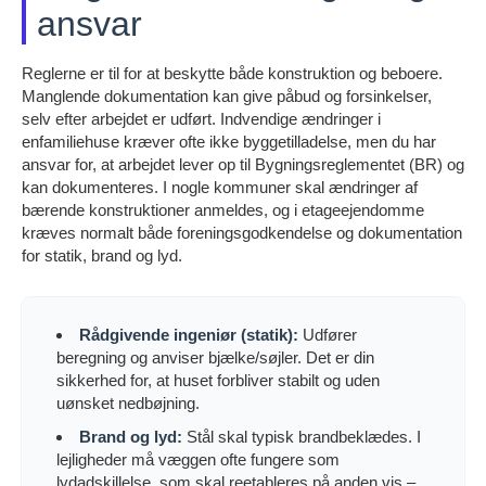
ansvar
Reglerne er til for at beskytte både konstruktion og beboere.
Manglende dokumentation kan give påbud og forsinkelser,
selv efter arbejdet er udført. Indvendige ændringer i
enfamiliehuse kræver ofte ikke byggetilladelse, men du har
ansvar for, at arbejdet lever op til Bygningsreglementet (BR) og
kan dokumenteres. I nogle kommuner skal ændringer af
bærende konstruktioner anmeldes, og i etageejendomme
kræves normalt både foreningsgodkendelse og dokumentation
for statik, brand og lyd.
Rådgivende ingeniør (statik):
Udfører
beregning og anviser bjælke/søjler. Det er din
sikkerhed for, at huset forbliver stabilt og uden
uønsket nedbøjning.
Brand og lyd:
Stål skal typisk brandbeklædes. I
lejligheder må væggen ofte fungere som
lydadskillelse, som skal reetableres på anden vis –