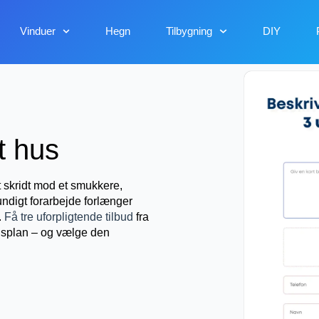
Vinduer
Hegn
Tilbygning
DIY
t hus
t skridt mod et smukkere,
undigt forarbejde forlænger
.
Få tre uforpligtende tilbud
fra
idsplan – og vælge den