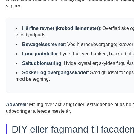
slipper.
Hårfine revner (krokodillemønster)
: Overfladiske o
eller tyndpuds.
Bevægelsesrevner
: Ved hjørner/overgange; kræver 
Løse pudsfelter
: Lyder hult ved banken; bank ud til 
Saltudblomstring
: Hvide krystaller; skyldes fugt. 
Sokkel- og overgangsskader
: Særligt udsat for op
mod belægning.
Advarsel:
Maling over aktiv fugt eller løstsiddende puds ho
udbedringer allerede næste år.
DIY eller fagmand til facade