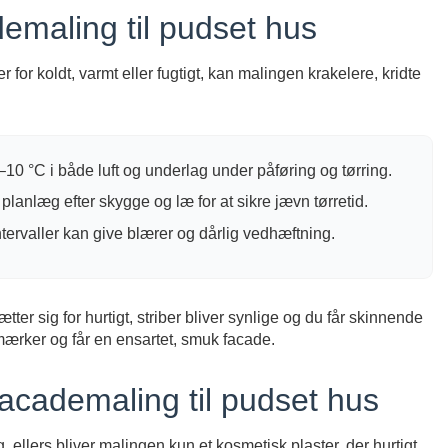
demaling til pudset hus
for koldt, varmt eller fugtigt, kan malingen krakelere, kridte
–10 °C i både luft og underlag under påføring og tørring.
planlæg efter skygge og læ for at sikre jævn tørretid.
intervaller kan give blærer og dårlig vedhæftning.
er sig for hurtigt, striber bliver synlige og du får skinnende
mærker og får en ensartet, smuk facade.
academaling til pudset hus
ellers bliver malingen kun et kosmetisk plaster, der hurtigt