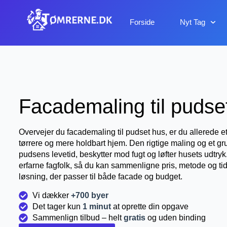
Forside
Nyt Tag
Facademaling til pudse
Overvejer du facademaling til pudset hus, er du allerede e
tørrere og mere holdbart hjem. Den rigtige maling og et gr
pudsens levetid, beskytter mod fugt og løfter husets udtryk
erfarne fagfolk, så du kan sammenligne pris, metode og t
løsning, der passer til både facade og budget.
Vi dækker
+700 byer
Det tager kun
1 minut
at oprette din opgave
Sammenlign tilbud – helt
gratis
og uden binding