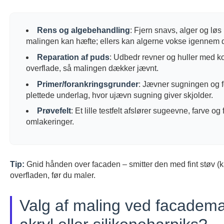
Rens og algebehandling
: Fjern snavs, alger og lø
malingen kan hæfte; ellers kan algerne vokse igennem 
Reparation af puds
: Udbedr revner og huller med k
overflade, så malingen dækker jævnt.
Primer/forankringsgrunder
: Jævner sugningen og f
plettede underlag, hvor ujævn sugning giver skjolder.
Prøvefelt
: Et lille testfelt afslører sugeevne, farve o
omlakeringer.
Tip:
Gnid hånden over facaden – smitter den med fint støv (kal
overfladen, før du maler.
Valg af maling ved facademali