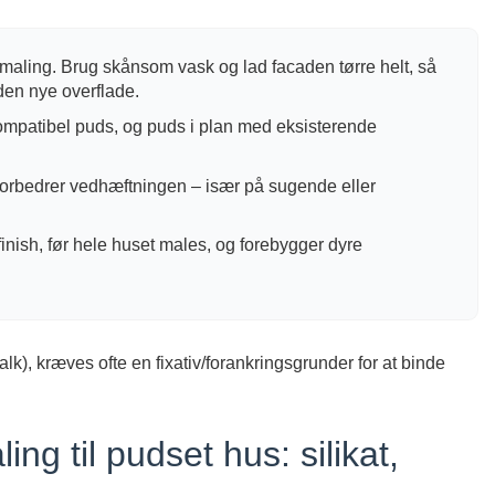
s maling. Brug skånsom vask og lad facaden tørre helt, så
den nye overflade.
ompatibel puds, og puds i plan med eksisterende
orbedrer vedhæftningen – især på sugende eller
g finish, før hele huset males, og forebygger dyre
k), kræves ofte en fixativ/forankringsgrunder for at binde
ng til pudset hus: silikat,