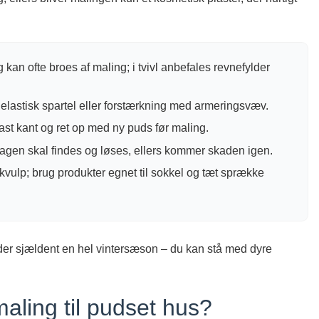
g kan ofte broes af maling; i tvivl anbefales revnefylder
elastisk spartel eller forstærkning med armeringsvæv.
fast kant og ret op med ny puds før maling.
Årsagen skal findes og løses, ellers kommer skaden igen.
skvulp; brug produkter egnet til sokkel og tæt sprække
lder sjældent en hel vintersæson – du kan stå med dyre
maling til pudset hus?