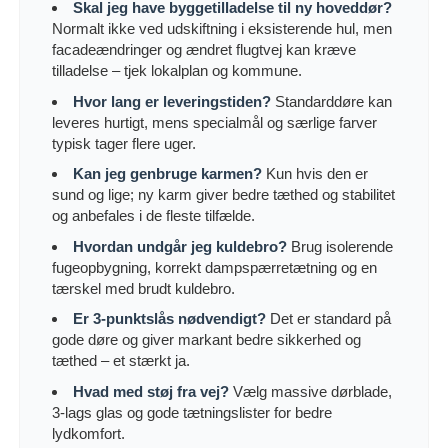
Skal jeg have byggetilladelse til ny hoveddør?
Normalt ikke ved udskiftning i eksisterende hul, men
facadeændringer og ændret flugtvej kan kræve
tilladelse – tjek lokalplan og kommune.
Hvor lang er leveringstiden?
Standarddøre kan
leveres hurtigt, mens specialmål og særlige farver
typisk tager flere uger.
Kan jeg genbruge karmen?
Kun hvis den er
sund og lige; ny karm giver bedre tæthed og stabilitet
og anbefales i de fleste tilfælde.
Hvordan undgår jeg kuldebro?
Brug isolerende
fugeopbygning, korrekt dampspærretætning og en
tærskel med brudt kuldebro.
Er 3-punktslås nødvendigt?
Det er standard på
gode døre og giver markant bedre sikkerhed og
tæthed – et stærkt ja.
Hvad med støj fra vej?
Vælg massive dørblade,
3-lags glas og gode tætningslister for bedre
lydkomfort.