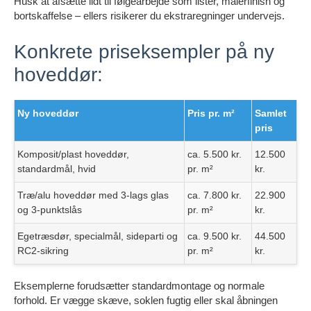
Husk at afsætte lidt til følgearbejde som lister, malerfinish og
bortskaffelse – ellers risikerer du ekstraregninger undervejs.
Konkrete priseksempler på ny
hoveddør:
Ny hoveddør
Pris pr. m²
Samlet
pris
Komposit/plast hoveddør,
ca. 5.500 kr.
12.500
standardmål, hvid
pr. m²
kr.
Træ/alu hoveddør med 3-lags glas
ca. 7.800 kr.
22.900
og 3-punktslås
pr. m²
kr.
Egetræsdør, specialmål, sideparti og
ca. 9.500 kr.
44.500
RC2-sikring
pr. m²
kr.
Eksemplerne forudsætter standardmontage og normale
forhold. Er vægge skæve, soklen fugtig eller skal åbningen