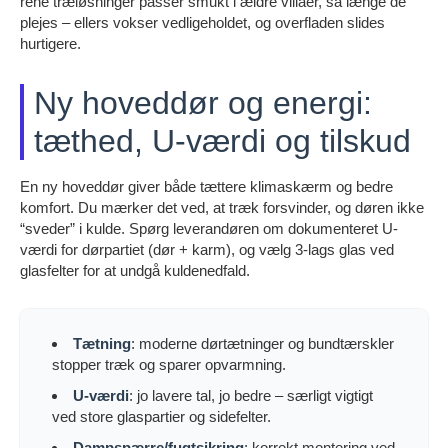
rene træløsninger passer smukt i ældre villaer, så længe de
plejes – ellers vokser vedligeholdet, og overfladen slides
hurtigere.
Ny hoveddør og energi:
tæthed, U-værdi og tilskud
En ny hoveddør giver både tættere klimaskærm og bedre
komfort. Du mærker det ved, at træk forsvinder, og døren ikke
“sveder” i kulde. Spørg leverandøren om dokumenteret U-
værdi for dørpartiet (dør + karm), og vælg 3-lags glas ved
glasfelter for at undgå kuldenedfald.
Tætning
: moderne dørtætninger og bundtærskler
stopper træk og sparer opvarmning.
U-værdi
: jo lavere tal, jo bedre – særligt vigtigt
ved store glaspartier og sidefelter.
Dampspærre/fugtsikring
: korrekt montering ved