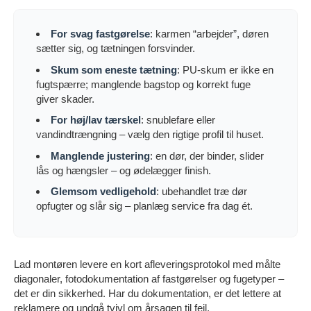
For svag fastgørelse
: karmen “arbejder”, døren
sætter sig, og tætningen forsvinder.
Skum som eneste tætning
: PU-skum er ikke en
fugtspærre; manglende bagstop og korrekt fuge
giver skader.
For høj/lav tærskel
: snublefare eller
vandindtrængning – vælg den rigtige profil til huset.
Manglende justering
: en dør, der binder, slider
lås og hængsler – og ødelægger finish.
Glemsom vedligehold
: ubehandlet træ dør
opfugter og slår sig – planlæg service fra dag ét.
Lad montøren levere en kort afleveringsprotokol med målte
diagonaler, fotodokumentation af fastgørelser og fugetyper –
det er din sikkerhed. Har du dokumentation, er det lettere at
reklamere og undgå tvivl om årsagen til fejl.