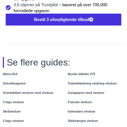
4,6 stjerner på Trustpilot
– baseret på over 700.000
formidlede opgaver.
Bestil 3 uforpligtende tilbud
Se flere guides:
Nibra H14
Nordic klikfals 275
Solcelletagsten
Træbeklædning omkring vinduer
Overdækket terrasse med vinduer
Garageport med vinduer
3 fags vinduer
Franske vinduer
Skråvinduer
Indendørs vinduer
2 lags vinduer
Sidehængte vinduer