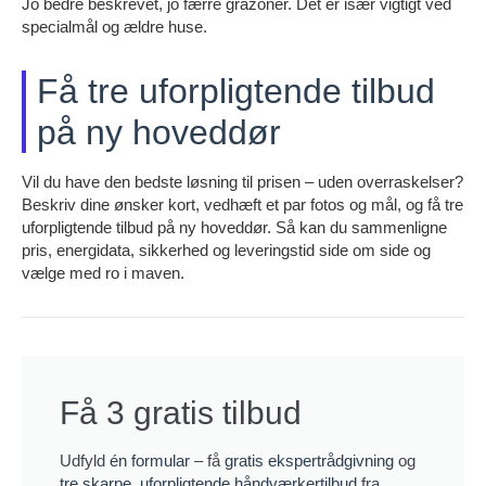
Jo bedre beskrevet, jo færre gråzoner. Det er især vigtigt ved
specialmål og ældre huse.
Få tre uforpligtende tilbud
på ny hoveddør
Vil du have den bedste løsning til prisen – uden overraskelser?
Beskriv dine ønsker kort, vedhæft et par fotos og mål, og få tre
uforpligtende tilbud på ny hoveddør. Så kan du sammenligne
pris, energidata, sikkerhed og leveringstid side om side og
vælge med ro i maven.
Få 3 gratis tilbud
Udfyld
én formular
– få
gratis ekspertrådgivning
og
tre skarpe, uforpligtende håndværkertilbud
fra