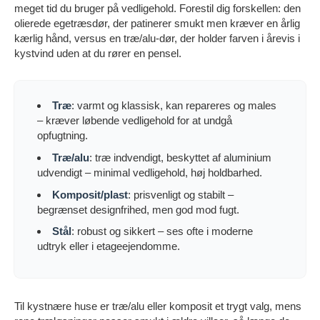
meget tid du bruger på vedligehold. Forestil dig forskellen: den
olierede egetræsdør, der patinerer smukt men kræver en årlig
kærlig hånd, versus en træ/alu-dør, der holder farven i årevis i
kystvind uden at du rører en pensel.
Træ
: varmt og klassisk, kan repareres og males
– kræver løbende vedligehold for at undgå
opfugtning.
Træ/alu
: træ indvendigt, beskyttet af aluminium
udvendigt – minimal vedligehold, høj holdbarhed.
Komposit/plast
: prisvenligt og stabilt –
begrænset designfrihed, men god mod fugt.
Stål
: robust og sikkert – ses ofte i moderne
udtryk eller i etageejendomme.
Til kystnære huse er træ/alu eller komposit et trygt valg, mens