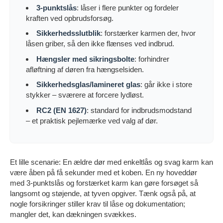
3-punktslås
: låser i flere punkter og fordeler
kraften ved opbrudsforsøg.
Sikkerhedsslutblik
: forstærker karmen der, hvor
låsen griber, så den ikke flænses ved indbrud.
Hængsler med sikringsbolte
: forhindrer
afløftning af døren fra hængselsiden.
Sikkerhedsglas/lamineret glas
: går ikke i store
stykker – sværere at forcere lydløst.
RC2 (EN 1627)
: standard for indbrudsmodstand
– et praktisk pejlemærke ved valg af dør.
Et lille scenarie: En ældre dør med enkeltlås og svag karm kan
være åben på få sekunder med et koben. En ny hoveddør
med 3-punktslås og forstærket karm kan gøre forsøget så
langsomt og støjende, at tyven opgiver. Tænk også på, at
nogle forsikringer stiller krav til låse og dokumentation;
mangler det, kan dækningen svækkes.