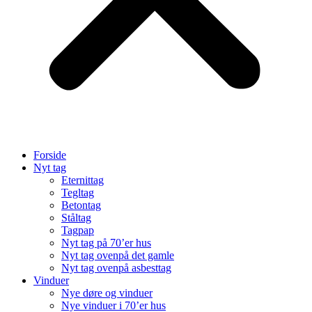
Forside
Nyt tag
Eternittag
Tegltag
Betontag
Ståltag
Tagpap
Nyt tag på 70’er hus
Nyt tag ovenpå det gamle
Nyt tag ovenpå asbesttag
Vinduer
Nye døre og vinduer
Nye vinduer i 70’er hus