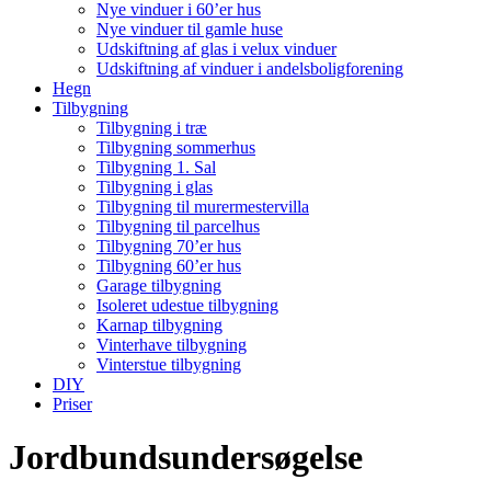
Nye vinduer i 60’er hus
Nye vinduer til gamle huse
Udskiftning af glas i velux vinduer
Udskiftning af vinduer i andelsboligforening
Hegn
Tilbygning
Tilbygning i træ
Tilbygning sommerhus
Tilbygning 1. Sal
Tilbygning i glas
Tilbygning til murermestervilla
Tilbygning til parcelhus
Tilbygning 70’er hus
Tilbygning 60’er hus
Garage tilbygning
Isoleret udestue tilbygning
Karnap tilbygning
Vinterhave tilbygning
Vinterstue tilbygning
DIY
Priser
Jordbundsundersøgelse