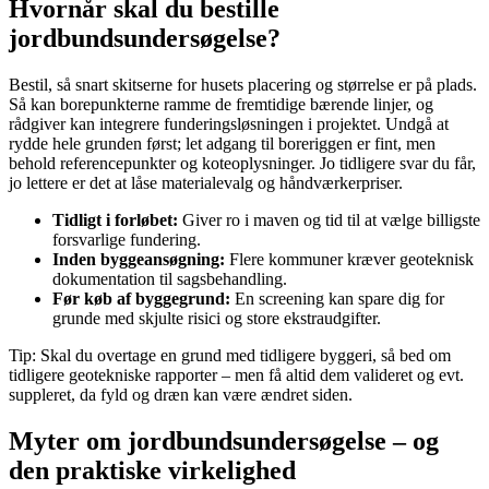
Hvornår skal du bestille
jordbundsundersøgelse?
Bestil, så snart skitserne for husets placering og størrelse er på plads.
Så kan borepunkterne ramme de fremtidige bærende linjer, og
rådgiver kan integrere funderingsløsningen i projektet. Undgå at
rydde hele grunden først; let adgang til boreriggen er fint, men
behold referencepunkter og koteoplysninger. Jo tidligere svar du får,
jo lettere er det at låse materialevalg og håndværkerpriser.
Tidligt i forløbet:
Giver ro i maven og tid til at vælge billigste
forsvarlige fundering.
Inden byggeansøgning:
Flere kommuner kræver geoteknisk
dokumentation til sagsbehandling.
Før køb af byggegrund:
En screening kan spare dig for
grunde med skjulte risici og store ekstraudgifter.
Tip: Skal du overtage en grund med tidligere byggeri, så bed om
tidligere geotekniske rapporter – men få altid dem valideret og evt.
suppleret, da fyld og dræn kan være ændret siden.
Myter om jordbundsundersøgelse – og
den praktiske virkelighed