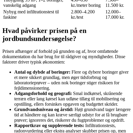
vanskelig adgang
kr./meter boring
11.500 kr.
Nybyg med infiltrationstest til
2.800–4.200
12.000–
faskine
kr./test
17.000 kr.
Hvad påvirker prisen på en
jordbundsundersøgelse?
Prisen afhænger af forhold på grunden og af, hvor omfattende
dokumentation du har brug for til rådgiver og myndigheder. Disse
faktorer driver typisk økonomien:
Antal og dybde af boringer:
Flere og dybere boringer giver
et mere sikkert grundlag, men øger tidsforbrug og
laboratorieprøver – uden nok boringer stiger risikoen for
fejldimensionering.
Adgangsforhold og geografi:
Smal indkørsel, skrånende
terræn eller lang kørsel kan udløse tillæg til mobilisering og
opstilling, ellers forsinkes opgaven og budgettet skrider.
Grundvandsniveau og årstid:
Højt grundvand tager længere
tid at håndtere og kan kræve særligt udstyr for at få brugbare
prøver; ignoreres det, risikerer du fugtproblemer og opdrift.
Rapportkrav og supplerende tests:
Infiltrationstests,
radonvurdering eller ekstra analyser skubber prisen op, men