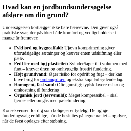
Hvad kan en jordbundsundersøgelse
afsløre om din grund?
Undersøgelsen kortlægger ikke bare bæreevne. Den giver også
praktiske svar, der påvirker både komfort og vedligeholdelse i
mange år fremover:
Fyldjord og byggeaffald:
Ujævn komprimering giver
uforudsigelige sætninger og kræver enten udskiftning eller
pæle.
Fedt ler med høj plasticitet:
Svinder/tager til i volumen med
fugt – kræver dræn og omhyggelig frostfri fundering.
Højt grundvand:
Øger risiko for opdrift og fugt – der kan
blive brug for
omfangsdræn
og ekstra kapillarbrydende lag.
Homogent, fast sand:
Ofte gunstigt; typisk lavere risiko og
omkostning til fundering.
Organisk jord (tørv/muld):
Meget kompressibel – skal
fjernes eller omgås med pælefundering.
Konsekvensen for dig som boligejer er tydelig: De rigtige
funderingsvalg er billige, når de besluttes på tegnebrættet – og dyre,
når de først opdages efter støbning.