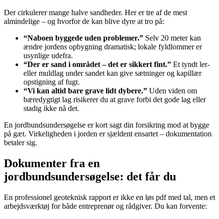
Der cirkulerer mange halve sandheder. Her er tre af de mest
almindelige – og hvorfor de kan blive dyre at tro på:
“Naboen byggede uden problemer.”
Selv 20 meter kan
ændre jordens opbygning dramatisk; lokale fyldlommer er
usynlige udefra.
“Der er sand i området – det er sikkert fint.”
Et tyndt ler-
eller muldlag under sandet kan give sætninger og kapillær
opstigning af fugt.
“Vi kan altid bare grave lidt dybere.”
Uden viden om
bæredygtigt lag risikerer du at grave forbi det gode lag eller
stadig ikke nå det.
En jordbundsundersøgelse er kort sagt din forsikring mod at bygge
på gæt. Virkeligheden i jorden er sjældent ensartet – dokumentation
betaler sig.
Dokumenter fra en
jordbundsundersøgelse: det får du
En professionel geoteknisk rapport er ikke en løs pdf med tal, men et
arbejdsværktøj for både entreprenør og rådgiver. Du kan forvente: