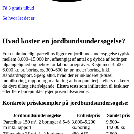
Få 3 gratis tilbud
Se hvor let det er
Hvad koster en jordbundsundersøgelse?
For et almindeligt parcelhus ligger en jordbundsundersøgelse typisk
mellem 8.000–15.000 kr., afhængigt af antal og dybde af boringer,
tilgængelighed og behov for laboratorieprøver. Regn med 3.500–
6.000 kr. pr. boring og 300–600 kr. pr. meter boring, inkl.
standardrapport. Spørg altid, hvad der er inkluderet (kørsel,
mobilisering, rapport og markering af borepunkter) – ellers risikerer
du dyre tillæg efterfølgende. Ekstra tests som infiltration til faskiner
eller flere borepunkter øger prisen tilsvarende.
Konkrete priseksempler på jordbundsundersøgelse:
Jordbundsundersøgelse
Enhedspris
Samlet pris
Parcelhus 150 m², 2 boringer á 5–6
3.800–5.200
9.500–
m inkl. rapport
kr./boring
14.000 kr.
Tilbygning 35 m², 1–2 boringer,
450–650
7.500–