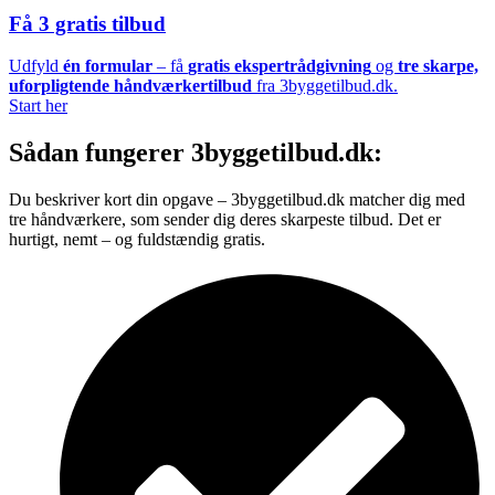
Få 3 gratis tilbud
Udfyld
én formular
– få
gratis ekspertrådgivning
og
tre skarpe,
uforpligtende håndværkertilbud
fra 3byggetilbud.dk.
Start her
Sådan fungerer 3byggetilbud.dk:
Du beskriver kort din opgave – 3byggetilbud.dk matcher dig med
tre håndværkere, som sender dig deres skarpeste tilbud. Det er
hurtigt, nemt – og fuldstændig gratis.