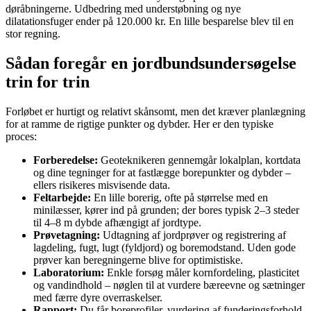
døråbningerne. Udbedring med understøbning og nye
dilatationsfuger ender på 120.000 kr. En lille besparelse blev til en
stor regning.
Sådan foregår en jordbundsundersøgelse
trin for trin
Forløbet er hurtigt og relativt skånsomt, men det kræver planlægning
for at ramme de rigtige punkter og dybder. Her er den typiske
proces:
Forberedelse:
Geoteknikeren gennemgår lokalplan, kortdata
og dine tegninger for at fastlægge borepunkter og dybder –
ellers risikeres misvisende data.
Feltarbejde:
En lille borerig, ofte på størrelse med en
minilæsser, kører ind på grunden; der bores typisk 2–3 steder
til 4–8 m dybde afhængigt af jordtype.
Prøvetagning:
Udtagning af jordprøver og registrering af
lagdeling, fugt, lugt (fyldjord) og boremodstand. Uden gode
prøver kan beregningerne blive for optimistiske.
Laboratorium:
Enkle forsøg måler kornfordeling, plasticitet
og vandindhold – nøglen til at vurdere bæreevne og sætninger
med færre dyre overraskelser.
Rapport:
Du får boreprofiler, vurdering af funderingsforhold,