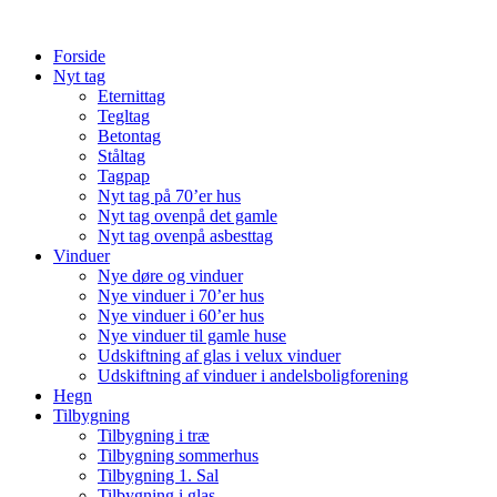
Videre
til
Forside
indhold
Nyt tag
Eternittag
Tegltag
Betontag
Ståltag
Tagpap
Nyt tag på 70’er hus
Nyt tag ovenpå det gamle
Nyt tag ovenpå asbesttag
Vinduer
Nye døre og vinduer
Nye vinduer i 70’er hus
Nye vinduer i 60’er hus
Nye vinduer til gamle huse
Udskiftning af glas i velux vinduer
Udskiftning af vinduer i andelsboligforening
Hegn
Tilbygning
Tilbygning i træ
Tilbygning sommerhus
Tilbygning 1. Sal
Tilbygning i glas