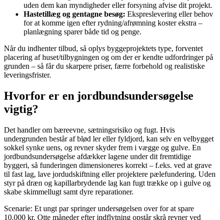
uden dem kan myndigheder eller forsyning afvise dit projekt.
Hastetillæg og gentagne besøg:
Ekspreslevering eller behov
for at komme igen efter rydning/afrømning koster ekstra –
planlægning sparer både tid og penge.
Når du indhenter tilbud, så oplys byggeprojektets type, forventet
placering af huset/tilbygningen og om der er kendte udfordringer på
grunden – så får du skarpere priser, færre forbehold og realistiske
leveringsfrister.
Hvorfor er en jordbundsundersøgelse
vigtig?
Det handler om bæreevne, sætningsrisiko og fugt. Hvis
undergrunden består af blød ler eller fyldjord, kan selv en velbygget
sokkel synke uens, og revner skyder frem i vægge og gulve. En
jordbundsundersøgelse afdækker lagene under dit fremtidige
byggeri, så funderingen dimensioneres korrekt – f.eks. ved at grave
til fast lag, lave jordudskiftning eller projektere pælefundering. Uden
styr på dræn og kapillarbrydende lag kan fugt trække op i gulve og
skabe skimmellugt samt dyre reparationer.
Scenarie: Et ungt par springer undersøgelsen over for at spare
10.000 kr. Otte måneder efter indflytning opstår skrå revner ved