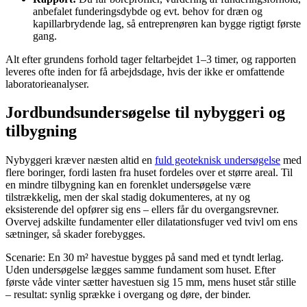
anbefalet funderingsdybde og evt. behov for dræn og
kapillarbrydende lag, så entreprenøren kan bygge rigtigt første
gang.
Alt efter grundens forhold tager feltarbejdet 1–3 timer, og rapporten
leveres ofte inden for få arbejdsdage, hvis der ikke er omfattende
laboratorieanalyser.
Jordbundsundersøgelse til nybyggeri og
tilbygning
Nybyggeri kræver næsten altid en
fuld geoteknisk undersøgelse
med
flere boringer, fordi lasten fra huset fordeles over et større areal. Til
en mindre tilbygning kan en forenklet undersøgelse være
tilstrækkelig, men der skal stadig dokumenteres, at ny og
eksisterende del opfører sig ens – ellers får du overgangsrevner.
Overvej adskilte fundamenter eller dilatationsfuger ved tvivl om ens
sætninger, så skader forebygges.
Scenarie: En 30 m² havestue bygges på sand med et tyndt lerlag.
Uden undersøgelse lægges samme fundament som huset. Efter
første våde vinter sætter havestuen sig 15 mm, mens huset står stille
– resultat: synlig sprække i overgang og døre, der binder.