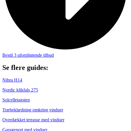
Bestil 3 uforpligtende tilbud
Se flere guides:
Nibra H14
Nordic klikfals 275
Solcelletagsten
Træbeklædning omkring vinduer
Overdækket terrasse med vinduer
Garageport med vinduer