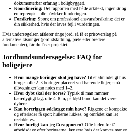
dokumenterbar erfaring i boligbyggeri.
Koordinering:
Del rapporten med både arkitekt, ingeniør og
entreprenør – alle påvirker funderingen.
Forsikring:
Spørg om professionel ansvarsforsikring; det er
din sikkerhed, hvis der laves fejl i vurderingen.
Hvis undersøgelsen afslører ringe jord, så få et prisoverslag på
alternative løsninger (jordudskiftning, pæle eller bredere
fundamenter), før du låser projektet.
Jordbundsundersøgelse: FAQ for
boligejere
Hvor mange boringer skal jeg have?
Til et almindeligt hus
bruges ofte 2–3 boringer placeret ved bærende linjer; små
tilbygninger kan nøjes med 1–2.
Hvor dybt skal der bores?
Typisk til man rammer
bæredygtigt lag, ofte 4–8 m; på blød bund kan det være
dybere.
Kan boreriggen ødelægge min have?
Riggene er kompakte
og efterlader få spor; hullerne lukkes, og området kan let
reetableres.
Hvor hurtigt kan jeg få rapporten?
Ofte inden for få
arbejdsdage efter boringerne, længere hvis der kræves mange