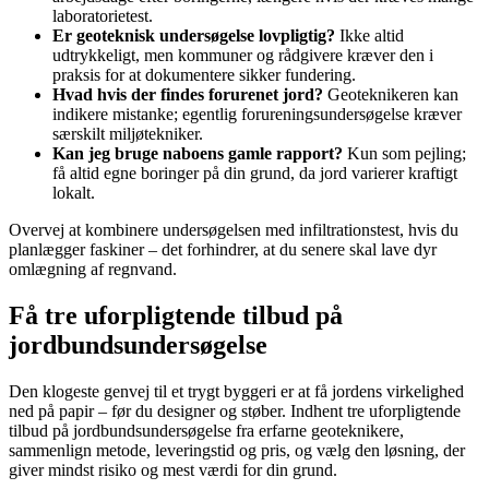
laboratorietest.
Er geoteknisk undersøgelse lovpligtig?
Ikke altid
udtrykkeligt, men kommuner og rådgivere kræver den i
praksis for at dokumentere sikker fundering.
Hvad hvis der findes forurenet jord?
Geoteknikeren kan
indikere mistanke; egentlig forureningsundersøgelse kræver
særskilt miljøtekniker.
Kan jeg bruge naboens gamle rapport?
Kun som pejling;
få altid egne boringer på din grund, da jord varierer kraftigt
lokalt.
Overvej at kombinere undersøgelsen med infiltrationstest, hvis du
planlægger faskiner – det forhindrer, at du senere skal lave dyr
omlægning af regnvand.
Få tre uforpligtende tilbud på
jordbundsundersøgelse
Den klogeste genvej til et trygt byggeri er at få jordens virkelighed
ned på papir – før du designer og støber. Indhent tre uforpligtende
tilbud på jordbundsundersøgelse fra erfarne geoteknikere,
sammenlign metode, leveringstid og pris, og vælg den løsning, der
giver mindst risiko og mest værdi for din grund.