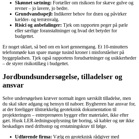
Skønnet sætning:
Fortæller om risikoen for skæve gulve og
revner – jo lavere, jo bedre.
Grundvandsspejl:
Indikerer behov for dræn og påvirker
kælder- og terrænvalg.
Risici og anbefalinger:
Tjek om rapporten peger på pæle
eller særlige foranstaltninger og hvad det betyder for
budgettet.
Er noget uklart, så bed om en kort gennemgang. Et 10-minutters
telefonmøde kan spare mange tusind kroner i misforståelser på
byggepladsen. Tjek også rapportens forudsætninger og usikkerheder
– de styrer risikotillæg i budgettet.
Jordbundsundersøgelse, tilladelser og
ansvar
Selve undersøgelsen kræver normalt ingen særskilt tilladelse, men
du skal sikre adgang og hensyn til naboer. Bygherren har ansvar for,
at der foreligger tilstrækkelig geoteknisk dokumentation til
projekteringen – entreprenøren bygger efter materialet, ikke efter
gæt. Husk LER-ledningsoplysning før boring, så kabler og rør ikke
beskadiges med driftsstop og erstatningskrav til følge.
Udførende firma:
Vælg en geoteknisk rådgiver med