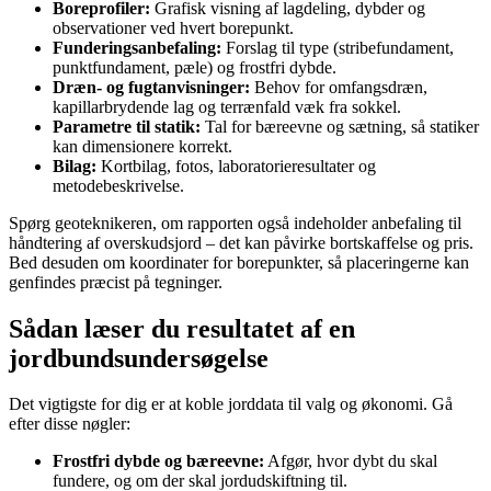
Boreprofiler:
Grafisk visning af lagdeling, dybder og
observationer ved hvert borepunkt.
Funderingsanbefaling:
Forslag til type (stribefundament,
punktfundament, pæle) og frostfri dybde.
Dræn- og fugtanvisninger:
Behov for omfangsdræn,
kapillarbrydende lag og terrænfald væk fra sokkel.
Parametre til statik:
Tal for bæreevne og sætning, så statiker
kan dimensionere korrekt.
Bilag:
Kortbilag, fotos, laboratorieresultater og
metodebeskrivelse.
Spørg geoteknikeren, om rapporten også indeholder anbefaling til
håndtering af overskudsjord – det kan påvirke bortskaffelse og pris.
Bed desuden om koordinater for borepunkter, så placeringerne kan
genfindes præcist på tegninger.
Sådan læser du resultatet af en
jordbundsundersøgelse
Det vigtigste for dig er at koble jorddata til valg og økonomi. Gå
efter disse nøgler:
Frostfri dybde og bæreevne:
Afgør, hvor dybt du skal
fundere, og om der skal jordudskiftning til.