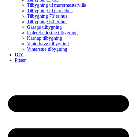
Tilbygning til murermestervilla
Tilbygning til parcelhus
Tilbygning 70’er hus
Tilbygning 60’er hus
Garage tilbygning
Isoleret udestue tilbygning
Karnap tilbygning
Vinterhave tilbygning
Vinterstue tilbygning
DIY
Priser