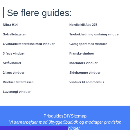
Se flere guides:
Nibra H14
Nordic klikfals 275
Solcelletagsten
Træbeklædning omkring vinduer
Overdækket terrasse med vinduer
Garageport med vinduer
3 fags vinduer
Franske vinduer
Skråvinduer
Indendørs vinduer
2 lags vinduer
Sidehængte vinduer
Vinduer til terrassen
Vinduer til sommerhus
Lavenergi vinduer
Prisguides
DIY
Sitemap
Vi samarbejder med 3byggetilbud.dk og modtager provision
for henvisninger.