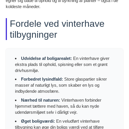
egner sig både til ophold og til dyrkning af planter – også i de
koldeste måneder.
Fordele ved vinterhave
tilbygninger
Udvidelse af boligarealet:
En vinterhave giver
ekstra plads til ophold, spisning eller som et grønt
drivhusmiljø.
Forbedret lysindfald:
Store glaspartier sikrer
masser af naturligt lys, som skaber en lys og
indbydende atmosfære.
Nærhed til naturen:
Vinterhaven forbinder
hjemmet tættere med haven, så du kan nyde
udendørsmiljøet selv i dårligt vejr.
Øget boligværdi:
En veludført vinterhave
tilbygning kan øge din boligs værdi ved at tilføre