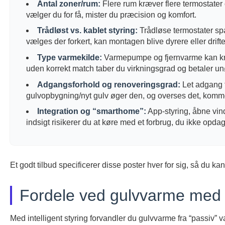
Antal zoner/rum:
Flere rum kræver flere termostater 
vælger du for få, mister du præcision og komfort.
Trådløst vs. kablet styring:
Trådløse termostater spa
vælges der forkert, kan montagen blive dyrere eller drifte
Type varmekilde:
Varmepumpe og fjernvarme kan kræ
uden korrekt match taber du virkningsgrad og betaler un
Adgangsforhold og renoveringsgrad:
Let adgang t
gulvopbygning/nyt gulv øger den, og overses det, kommer
Integration og “smarthome”:
App-styring, åbne vin
indsigt risikerer du at køre med et forbrug, du ikke opdag
Et godt tilbud specificerer disse poster hver for sig, så du
Fordele ved gulvvarme med st
Med intelligent styring forvandler du gulvvarme fra “passiv” v