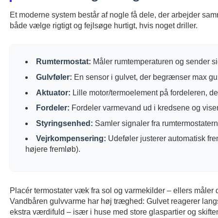
Et moderne system består af nogle få dele, der arbejder sam
både vælge rigtigt og fejlsøge hurtigt, hvis noget driller.
Rumtermostat:
Måler rumtemperaturen og sender si
Gulvføler:
En sensor i gulvet, der begrænser max gul
Aktuator:
Lille motor/termoelement på fordeleren, de
Fordeler:
Fordeler varmevand ud i kredsene og viser/j
Styringsenhed:
Samler signaler fra rumtermostaterne
Vejrkompensering:
Udeføler justerer automatisk fr
højere fremløb).
Placér termostater væk fra sol og varmekilder – ellers måler 
Vandbåren gulvvarme har høj træghed: Gulvet reagerer langs
ekstra værdifuld – især i huse med store glaspartier og skifte