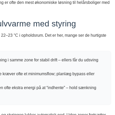
g er ofte den mest økonomiske løsning til helårsboliger med
ulvvarme med styring
g 22–23 °C i opholdsrum. Det er her, mange ser de hurtigste
g i samme zone for stabil drift – ellers får du udsving
kræver ofte et minimumsflow; planlæg bypass eller
 ofte ekstra energi på at “indhente” – hold sænkning
3, og styringen lukker automatisk ned. Uden zoner fortsætter