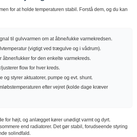
men for at holde temperaturen stabil. Forstå dem, og du kan
gnal til gulvvarmen om at åbne/lukke varmekredsen.
vtemperatur (vigtigt ved trægulve og i vådrum).
r åbner/lukker for den enkelte varmekreds.
usterer flow for hver kreds.
 og styrer aktuatorer, pumpe og evt. shunt.
emløbstemperaturen efter vejret (kolde dage kræver
de for højt, og anlægget kører unødigt varmt og dyrt.
ommere end radiatorer. Det gør stabil, forudseende styring
nde solindfald.