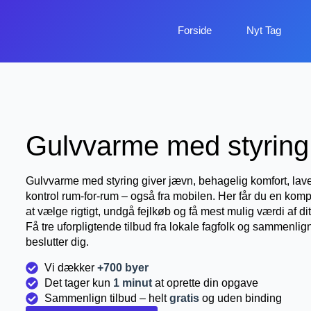
Forside
Nyt Tag
Gulvvarme med styring
Gulvvarme med styring giver jævn, behagelig komfort, lav
kontrol rum-for-rum – også fra mobilen. Her får du en komp
at vælge rigtigt, undgå fejlkøb og få mest mulig værdi af dit
Få tre uforpligtende tilbud fra lokale fagfolk og sammenlign
beslutter dig.
Vi dækker
+700 byer
Det tager kun
1 minut
at oprette din opgave
Sammenlign tilbud – helt
gratis
og uden binding