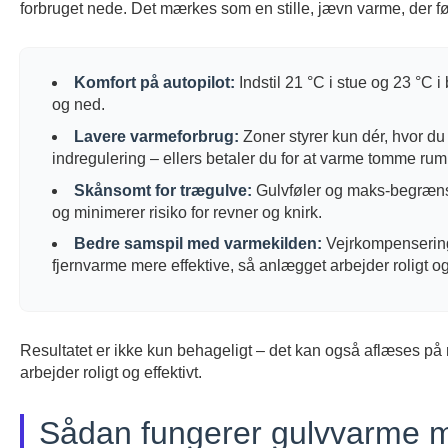
forbruget nede. Det mærkes som en stille, jævn varme, der fø
Komfort på autopilot:
Indstil 21 °C i stue og 23 °C i
og ned.
Lavere varmeforbrug:
Zoner styrer kun dér, hvor du
indregulering – ellers betaler du for at varme tomme rum
Skånsomt for trægulve:
Gulvføler og maks-begræns
og minimerer risiko for revner og knirk.
Bedre samspil med varmekilden:
Vejrkompensering
fjernvarme mere effektive, så anlægget arbejder roligt og 
Resultatet er ikke kun behageligt – det kan også aflæses på 
arbejder roligt og effektivt.
Sådan fungerer gulvvarme m