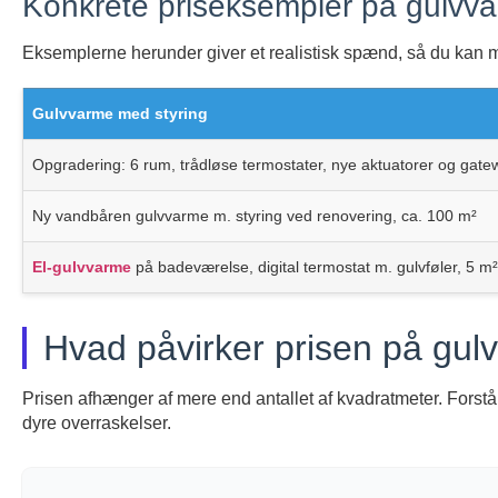
Konkrete priseksempler på gulvva
Eksemplerne herunder giver et realistisk spænd, så du kan 
Gulvvarme med styring
Opgradering: 6 rum, trådløse termostater, nye aktuatorer og gate
Ny vandbåren gulvvarme m. styring ved renovering, ca. 100 m²
El-gulvvarme
på badeværelse, digital termostat m. gulvføler, 5 m²
Hvad påvirker prisen på gul
Prisen afhænger af mere end antallet af kvadratmeter. Forstå d
dyre overraskelser.