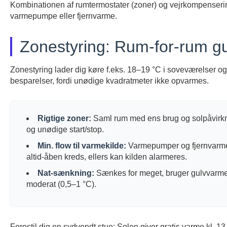
Kombinationen af rumtermostater (zoner) og vejrkompenserin
varmepumpe eller fjernvarme.
Zonestyring: Rum-for-rum g
Zonestyring lader dig køre f.eks. 18–19 °C i soveværelser o
besparelser, fordi unødige kvadratmeter ikke opvarmes.
Rigtige zoner:
Saml rum med ens brug og solpåvirknin
og unødige start/stop.
Min. flow til varmekilde:
Varmepumper og fjernvarme 
altid-åben kreds, ellers kan kilden alarmeres.
Nat-sænkning:
Sænkes for meget, bruger gulvvarmen
moderat (0,5–1 °C).
Forestil dig en sydvendt stue: Solen giver gratis varme kl. 1