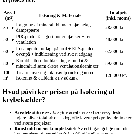
krybekælder:
Areal
Totalpris
Løsning & Materiale
(m²)
(inkl. moms)
Lægning af mineraluld under bjælkelag +
35 m²
28.000 kr.
dampspærre
PIR-plader fastgjort under bjælker + ny
50 m²
48.000 kr.
ventilation
Leca nødder udlagt på jord + EPS-plader
60 m²
62.000 kr.
ovenpå + indblæsning ved svært adgang
Kombination: Indblæsning granulat &
80 m²
89.000 kr.
mineraluld samt ekstra ventilationsløsninger
100
Totalrenovering inklusiv fjernelse gammel
128.000 kr.
m²
isolering & etablering ny adgang
Hvad påvirker prisen på Isolering af
krybekælder?
Arealets størrelse:
Jo større areal der skal isoleres, desto
højere bliver totalprisen – dog ofte lavere pris pr. kvadratmeter
ved større projekter.
Konstruktionens kompleksitet:
Svært tilgængelige områder
kræver ekstra tid/arbejde; fx lav frihøjde eller mange