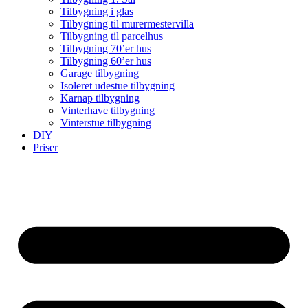
Tilbygning i glas
Tilbygning til murermestervilla
Tilbygning til parcelhus
Tilbygning 70’er hus
Tilbygning 60’er hus
Garage tilbygning
Isoleret udestue tilbygning
Karnap tilbygning
Vinterhave tilbygning
Vinterstue tilbygning
DIY
Priser