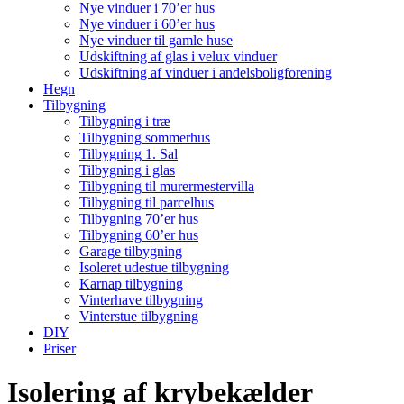
Nye vinduer i 70’er hus
Nye vinduer i 60’er hus
Nye vinduer til gamle huse
Udskiftning af glas i velux vinduer
Udskiftning af vinduer i andelsboligforening
Hegn
Tilbygning
Tilbygning i træ
Tilbygning sommerhus
Tilbygning 1. Sal
Tilbygning i glas
Tilbygning til murermestervilla
Tilbygning til parcelhus
Tilbygning 70’er hus
Tilbygning 60’er hus
Garage tilbygning
Isoleret udestue tilbygning
Karnap tilbygning
Vinterhave tilbygning
Vinterstue tilbygning
DIY
Priser
Isolering af krybekælder