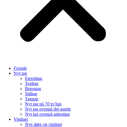
Forside
Nyt tag
Eternittag
Tegltag
Betontag
Ståltag
Tagpap
Nyt tag på 70’er hus
Nyt tag ovenpå det gamle
Nyt tag ovenpå asbesttag
Vinduer
Nye døre og vinduer