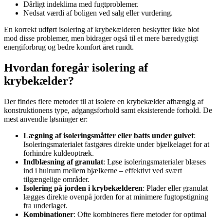
Dårligt indeklima med fugtproblemer.
Nedsat værdi af boligen ved salg eller vurdering.
En korrekt udført isolering af krybekælderen beskytter ikke blot
mod disse problemer, men bidrager også til et mere bæredygtigt
energiforbrug og bedre komfort året rundt.
Hvordan foregår isolering af
krybekælder?
Der findes flere metoder til at isolere en krybekælder afhængig af
konstruktionens type, adgangsforhold samt eksisterende forhold. De
mest anvendte løsninger er:
Lægning af isoleringsmåtter eller batts under gulvet
:
Isoleringsmaterialet fastgøres direkte under bjælkelaget for at
forhindre kuldeoptræk.
Indblæsning af granulat
: Løse isoleringsmaterialer blæses
ind i hulrum mellem bjælkerne – effektivt ved svært
tilgængelige områder.
Isolering på jorden i krybekælderen
: Plader eller granulat
lægges direkte ovenpå jorden for at minimere fugtopstigning
fra underlaget.
Kombinationer
: Ofte kombineres flere metoder for optimal