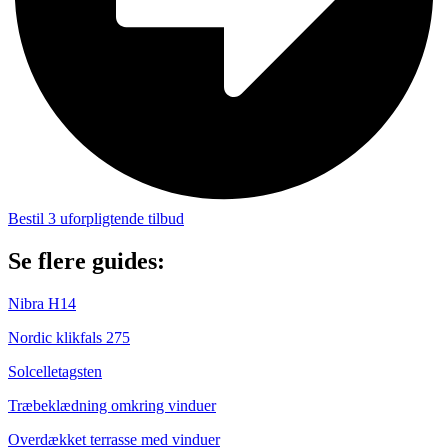
Bestil 3 uforpligtende tilbud
Se flere guides:
Nibra H14
Nordic klikfals 275
Solcelletagsten
Træbeklædning omkring vinduer
Overdækket terrasse med vinduer