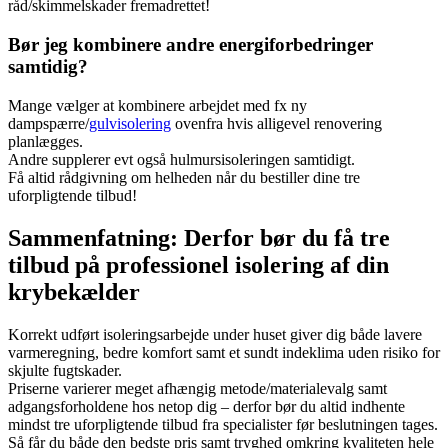
råd/skimmelskader fremadrettet!
Bør jeg kombinere andre energiforbedringer
samtidig?
Mange vælger at kombinere arbejdet med fx ny
dampspærre/
gulvisolering
ovenfra hvis alligevel renovering
planlægges.
Andre supplerer evt også hulmursisoleringen samtidigt.
Få altid rådgivning om helheden når du bestiller dine tre
uforpligtende tilbud!
Sammenfatning: Derfor bør du få tre
tilbud på professionel isolering af din
krybekælder
Korrekt udført isoleringsarbejde under huset giver dig både lavere
varmeregning, bedre komfort samt et sundt indeklima uden risiko for
skjulte fugtskader.
Priserne varierer meget afhængig metode/materialevalg samt
adgangsforholdene hos netop dig – derfor bør du altid indhente
mindst tre uforpligtende tilbud fra specialister før beslutningen tages.
Så får du både den bedste pris samt tryghed omkring kvaliteten hele