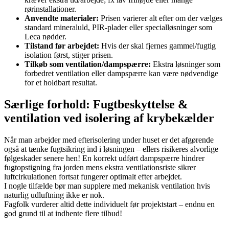
rørinstallationer.
Anvendte materialer:
Prisen varierer alt efter om der vælges
standard mineraluld, PIR-plader eller specialløsninger som
Leca nødder.
Tilstand før arbejdet:
Hvis der skal fjernes gammel/fugtig
isolation først, stiger prisen.
Tilkøb som ventilation/dampspærre:
Ekstra løsninger som
forbedret ventilation eller dampspærre kan være nødvendige
for et holdbart resultat.
Særlige forhold: Fugtbeskyttelse &
ventilation ved isolering af krybekælder
Når man arbejder med efterisolering under huset er det afgørende
også at tænke fugtsikring ind i løsningen – ellers risikeres alvorlige
følgeskader senere hen! En korrekt udført dampspærre hindrer
fugtopstigning fra jorden mens ekstra ventilationsriste sikrer
luftcirkulationen fortsat fungerer optimalt efter arbejdet.
I nogle tilfælde bør man supplere med mekanisk ventilation hvis
naturlig udluftning ikke er nok.
Fagfolk vurderer altid dette individuelt før projektstart – endnu en
god grund til at indhente flere tilbud!