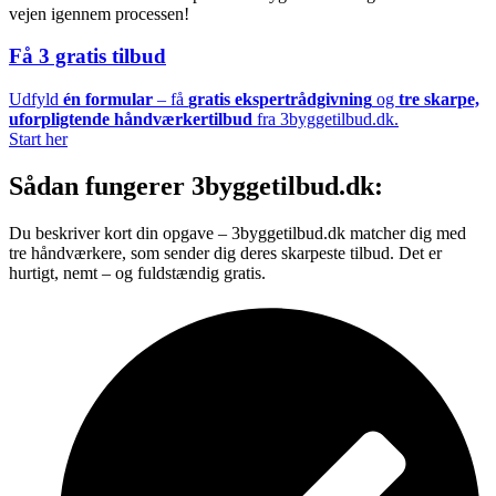
vejen igennem processen!
Få 3 gratis tilbud
Udfyld
én formular
– få
gratis ekspertrådgivning
og
tre skarpe,
uforpligtende håndværkertilbud
fra 3byggetilbud.dk.
Start her
Sådan fungerer 3byggetilbud.dk:
Du beskriver kort din opgave – 3byggetilbud.dk matcher dig med
tre håndværkere, som sender dig deres skarpeste tilbud. Det er
hurtigt, nemt – og fuldstændig gratis.