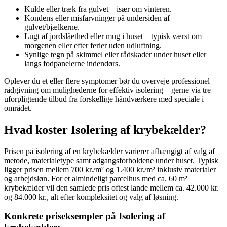
Kulde eller træk fra gulvet – især om vinteren.
Kondens eller misfarvninger på undersiden af
gulvet/bjælkerne.
Lugt af jordslåethed eller mug i huset – typisk værst om
morgenen eller efter ferier uden udluftning.
Synlige tegn på skimmel eller rådskader under huset eller
langs fodpanelerne indendørs.
Oplever du et eller flere symptomer bør du overveje professionel
rådgivning om mulighederne for effektiv isolering – gerne via tre
uforpligtende tilbud fra forskellige håndværkere med speciale i
området.
Hvad koster Isolering af krybekælder?
Prisen på isolering af en krybekælder varierer afhængigt af valg af
metode, materialetype samt adgangsforholdene under huset. Typisk
ligger prisen mellem 700 kr./m² og 1.400 kr./m² inklusiv materialer
og arbejdsløn. For et almindeligt parcelhus med ca. 60 m²
krybekælder vil den samlede pris oftest lande mellem ca. 42.000 kr.
og 84.000 kr., alt efter kompleksitet og valg af løsning.
Konkrete priseksempler på Isolering af