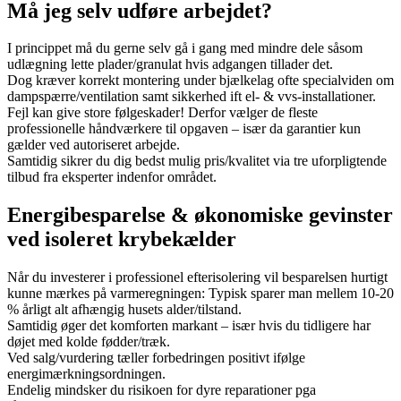
Må jeg selv udføre arbejdet?
I princippet må du gerne selv gå i gang med mindre dele såsom
udlægning lette plader/granulat hvis adgangen tillader det.
Dog kræver korrekt montering under bjælkelag ofte specialviden om
dampspærre/ventilation samt sikkerhed ift el- & vvs-installationer.
Fejl kan give store følgeskader! Derfor vælger de fleste
professionelle håndværkere til opgaven – især da garantier kun
gælder ved autoriseret arbejde.
Samtidig sikrer du dig bedst mulig pris/kvalitet via tre uforpligtende
tilbud fra eksperter indenfor området.
Energibesparelse & økonomiske gevinster
ved isoleret krybekælder
Når du investerer i professionel efterisolering vil besparelsen hurtigt
kunne mærkes på varmeregningen: Typisk sparer man mellem 10-20
% årligt alt afhængig husets alder/tilstand.
Samtidig øger det komforten markant – især hvis du tidligere har
døjet med kolde fødder/træk.
Ved salg/vurdering tæller forbedringen positivt ifølge
energimærkningsordningen.
Endelig mindsker du risikoen for dyre reparationer pga