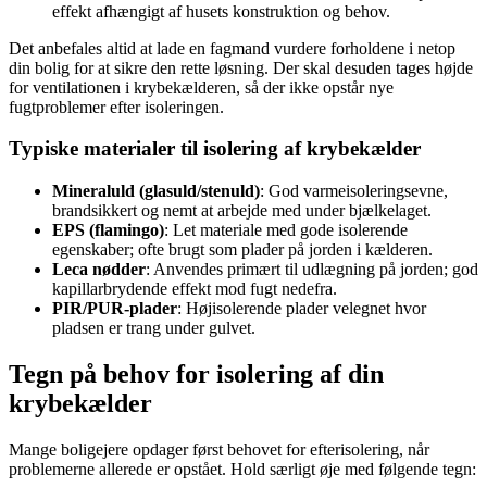
effekt afhængigt af husets konstruktion og behov.
Det anbefales altid at lade en fagmand vurdere forholdene i netop
din bolig for at sikre den rette løsning. Der skal desuden tages højde
for ventilationen i krybekælderen, så der ikke opstår nye
fugtproblemer efter isoleringen.
Typiske materialer til isolering af krybekælder
Mineraluld (glasuld/stenuld)
: God varmeisoleringsevne,
brandsikkert og nemt at arbejde med under bjælkelaget.
EPS (flamingo)
: Let materiale med gode isolerende
egenskaber; ofte brugt som plader på jorden i kælderen.
Leca nødder
: Anvendes primært til udlægning på jorden; god
kapillarbrydende effekt mod fugt nedefra.
PIR/PUR-plader
: Højisolerende plader velegnet hvor
pladsen er trang under gulvet.
Tegn på behov for isolering af din
krybekælder
Mange boligejere opdager først behovet for efterisolering, når
problemerne allerede er opstået. Hold særligt øje med følgende tegn: