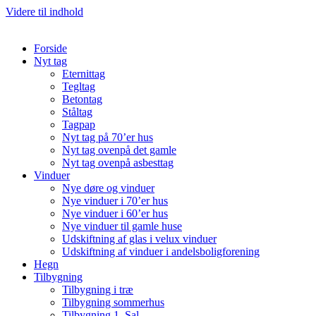
Videre til indhold
Forside
Nyt tag
Eternittag
Tegltag
Betontag
Ståltag
Tagpap
Nyt tag på 70’er hus
Nyt tag ovenpå det gamle
Nyt tag ovenpå asbesttag
Vinduer
Nye døre og vinduer
Nye vinduer i 70’er hus
Nye vinduer i 60’er hus
Nye vinduer til gamle huse
Udskiftning af glas i velux vinduer
Udskiftning af vinduer i andelsboligforening
Hegn
Tilbygning
Tilbygning i træ
Tilbygning sommerhus
Tilbygning 1. Sal