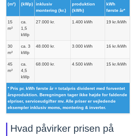
(m²)
(kWp)
inklusiv
produktion
kWh
montering (kr.)
(kWh)
første år*
15
ca.
27.000 kr.
1.400 kWh
19 kr./kWh
m²
1,5
kWp
30
ca. 3
48.000 kr.
3.000 kWh
16 kr./kWh
m²
kWp
45
ca.
68.000 kr.
4.500 kWh
15 kr./kWh
m²
4,5
kWp
* Pris pr. kWh første år = totalpris divideret med forventet
årsproduktion. Beregningen tager ikke højde for faldende
elpriser, serviceudgifter mv. Alle priser er vejledende
eksempler inklusiv moms, montering & inverter.
Hvad påvirker prisen på