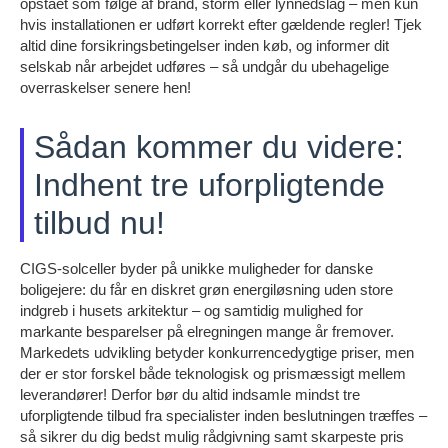
opstået som følge af brand, storm eller lynnedslag – men kun
hvis installationen er udført korrekt efter gældende regler! Tjek
altid dine forsikringsbetingelser inden køb, og informer dit
selskab når arbejdet udføres – så undgår du ubehagelige
overraskelser senere hen!
Sådan kommer du videre:
Indhent tre uforpligtende
tilbud nu!
CIGS-solceller byder på unikke muligheder for danske
boligejere: du får en diskret grøn energiløsning uden store
indgreb i husets arkitektur – og samtidig mulighed for
markante besparelser på elregningen mange år fremover.
Markedets udvikling betyder konkurrencedygtige priser, men
der er stor forskel både teknologisk og prismæssigt mellem
leverandører! Derfor bør du altid indsamle mindst tre
uforpligtende tilbud fra specialister inden beslutningen træffes –
så sikrer du dig bedst mulig rådgivning samt skarpeste pris