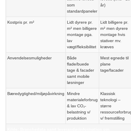
som
år)
standardpaneler
Kostpris pr. m²
Lidt dyrere pr.
Lidt billigere pr.
m² men billigere
m² men dyrere
montage pga.
montage hvis
lav
stativer mv.
vægt/fleksibilitet
kræves
Anvendelsesmuligheder
Både
Mest egnede til
flade/buede
plane
tage & facader
tage/facader
samt mobile
løsninger
Bæredygtighed/miljøpåvirkning
Mindre
Klassisk
materialeforbrug
teknologi –
& lav CO₂-
større
belastning v/
ressourceforbru
produktion
v/ fremstilling
Kilde: Branchedata samt leverandørinformation om