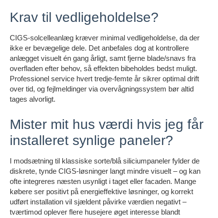
Krav til vedligeholdelse?
CIGS-solcelleanlæg kræver minimal vedligeholdelse, da der
ikke er bevægelige dele. Det anbefales dog at kontrollere
anlægget visuelt én gang årligt, samt fjerne blade/snavs fra
overfladen efter behov, så effekten bibeholdes bedst muligt.
Professionel service hvert tredje-femte år sikrer optimal drift
over tid, og fejlmeldinger via overvågningssystem bør altid
tages alvorligt.
Mister mit hus værdi hvis jeg får
installeret synlige paneler?
I modsætning til klassiske sorte/blå siliciumpaneler fylder de
diskrete, tynde CIGS-løsninger langt mindre visuelt – og kan
ofte integreres næsten usynligt i taget eller facaden. Mange
købere ser positivt på energieffektive løsninger, og korrekt
udført installation vil sjældent påvirke værdien negativt –
tværtimod oplever flere husejere øget interesse blandt