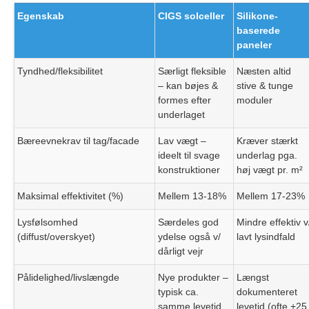
Egenskab
CIGS solceller
Silikone-
baserede
paneler
Tyndhed/fleksibilitet
Særligt fleksible
Næsten altid
– kan bøjes &
stive & tunge
formes efter
moduler
underlaget
Bæreevnekrav til tag/facade
Lav vægt –
Kræver stærkt
ideelt til svage
underlag pga.
konstruktioner
høj vægt pr. m²
Maksimal effektivitet (%)
Mellem 13-18%
Mellem 17-23%
Lysfølsomhed
Særdeles god
Mindre effektiv v
(diffust/overskyet)
ydelse også v/
lavt lysindfald
dårligt vejr
Pålidelighed/livslængde
Nye produkter –
Længst
typisk ca.
dokumenteret
samme levetid
levetid (ofte +25