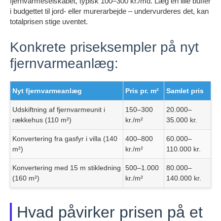
fjernvarmeselskabet, typisk 100–300 kr./md. Læg en lille buffer
i budgettet til jord- eller murerarbejde – undervurderes det, kan
totalprisen stige uventet.
Konkrete priseksempler på nyt
fjernvarmeanlæg:
Nyt fjernvarmeanlæg
Pris pr. m²
Samlet pris
Udskiftning af fjernvarmeunit i
150–300
20.000–
rækkehus (110 m²)
kr./m²
35.000 kr.
Konvertering fra gasfyr i villa (140
400–800
60.000–
m²)
kr./m²
110.000 kr.
Konvertering med 15 m stikledning
500–1.000
80.000–
(160 m²)
kr./m²
140.000 kr.
Hvad påvirker prisen på et