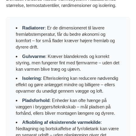
størrelse, termostatventiler, rørdimensioner og isolering.
Radiatorer
: Er de dimensioneret til lavere
fremløbstemperatur, får du bedre økonomi og
komfort – for små flader kræver højere fremløb og
dyrere drift.
Gulvvarme
: Kræver blandekreds og korrekt
styring, men fungerer fint med fjernvarme – uden det
kan varmen blive træg og ujævn.
Isolering
: Efterisolering kan reducere nødvendig
effekt og gøre anlægget mindre og billigere – ellers
opvarmer du unødigt gennem vægge og loft.
Pladsforhold
: Enheder kan ofte hænge på
væggen i bryggers/teknikskab – mål pladsen på
forhånd, ellers bliver montagen længere og dyrere.
Afkobling af eksisterende varmekilde
:
Nedtagning og bortskaffelse af fyr/olietank kan være
en separat udgift – uden planlægning giver det