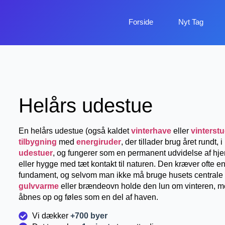
Forside
Nyt Tag
Helårs udestue
En helårs udestue (også kaldet
vinterhave
eller
vinterst
tilbygning
med
energiruder
, der tillader brug året rundt, 
udestuer
, og fungerer som en permanent udvidelse af hjem
eller hygge med tæt kontakt til naturen. Den kræver ofte e
fundament, og selvom man ikke må bruge husets centrale v
gulvvarme
eller brændeovn holde den lun om vinteren,
åbnes op og føles som en del af haven.
Vi dækker
+700 byer