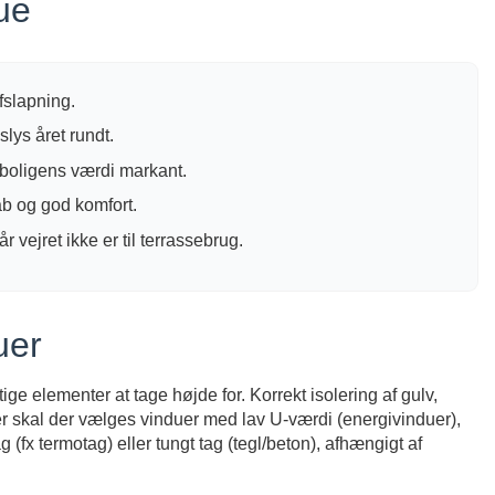
ue
afslapning.
lys året rundt.
boligens værdi markant.
ab og god komfort.
 vejret ikke er til terrassebrug.
uer
ige elementer at tage højde for. Korrekt isolering af gulv,
er skal der vælges vinduer med lav U-værdi (energivinduer),
(fx termotag) eller tungt tag (tegl/beton), afhængigt af