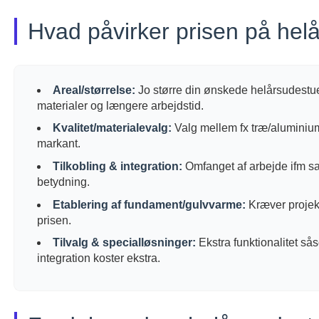
Hvad påvirker prisen på hel
Areal/størrelse:
Jo større din ønskede helårsudestue 
materialer og længere arbejdstid.
Kvalitet/materialevalg:
Valg mellem fx træ/aluminium
markant.
Tilkobling & integration:
Omfanget af arbejde ifm s
betydning.
Etablering af fundament/gulvvarme:
Kræver projekt
prisen.
Tilvalg & specialløsninger:
Ekstra funktionalitet s
integration koster ekstra.