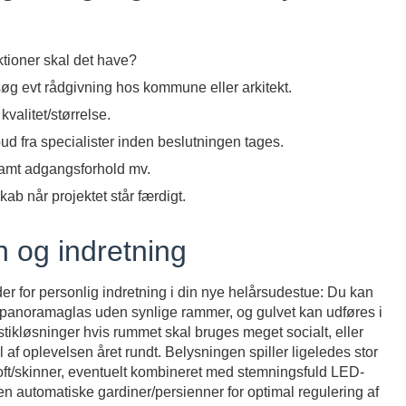
tioner skal det have?
øg evt rådgivning hos kommune eller arkitekt.
valitet/størrelse.
bud fra specialister inden beslutningen tages.
samt adgangsforhold mv.
kab når projektet står færdigt.
 og indretning
der for personlig indretning i din nye helårsudestue: Du kan
e panoramaglas uden synlige rammer, og gulvet kan udføres i
stikløsninger hvis rummet skal bruges meget socialt, eller
l af oplevelsen året rundt. Belysningen spiller ligeledes stor
loft/skinner, eventuelt kombineret med stemningsfuld LED-
automatiske gardiner/persienner for optimal regulering af