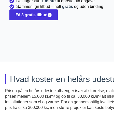
Det tager kun
1 minut
at oprette din opgave
Sammenlign tilbud – helt
gratis
og uden binding
Få 3 gratis tilbud
Hvad koster en helårs udes
Prisen på en helårs udestue afhænger især af størrelse, mate
prisen mellem 15.000 kr./m² og op til ca. 30.000 kr./m² alt i
installationer som el og varme. For en gennemsnitlig kvali
pris fra cirka 300.000 kr., men større projekter kan koste bet