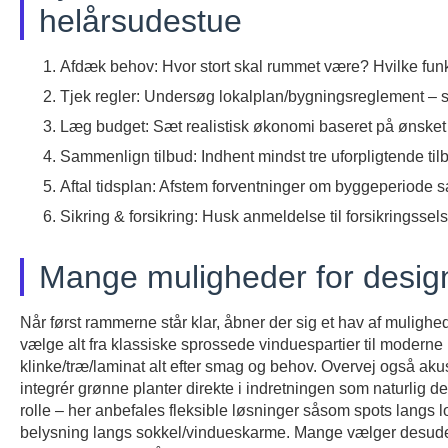
helårsudestue
Afdæk behov: Hvor stort skal rummet være? Hvilke funk
Tjek regler: Undersøg lokalplan/bygningsreglement – s
Læg budget: Sæt realistisk økonomi baseret på ønsket k
Sammenlign tilbud: Indhent mindst tre uforpligtende til
Aftal tidsplan: Afstem forventninger om byggeperiode 
Sikring & forsikring: Husk anmeldelse til forsikringssels
Mange muligheder for design
Når først rammerne står klar, åbner der sig et hav af mulighe
vælge alt fra klassiske sprossede vinduespartier til modern
klinke/træ/laminat alt efter smag og behov. Overvej også aku
integrér grønne planter direkte i indretningen som naturlig de
rolle – her anbefales fleksible løsninger såsom spots langs 
belysning langs sokkel/vindueskarme. Mange vælger desuden 