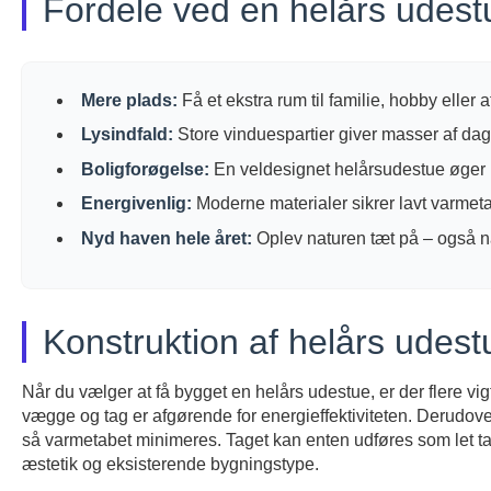
Fordele ved en helårs udest
Mere plads:
Få et ekstra rum til familie, hobby eller 
Lysindfald:
Store vinduespartier giver masser af dags
Boligforøgelse:
En veldesignet helårsudestue øger 
Energivenlig:
Moderne materialer sikrer lavt varmet
Nyd haven hele året:
Oplev naturen tæt på – også når
Konstruktion af helårs udest
Når du vælger at få bygget en helårs udestue, er der flere vigt
vægge og tag er afgørende for energieffektiviteten. Derudov
så varmetabet minimeres. Taget kan enten udføres som let tag 
æstetik og eksisterende bygningstype.