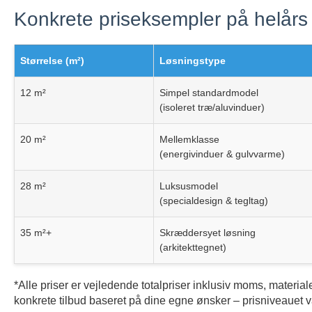
Konkrete priseksempler på helårs
Størrelse (m²)
Løsningstype
12 m²
Simpel standardmodel
(isoleret træ/aluvinduer)
20 m²
Mellemklasse
(energivinduer & gulvvarme)
28 m²
Luksusmodel
(specialdesign & tegltag)
35 m²+
Skræddersyet løsning
(arkitekttegnet)
*Alle priser er vejledende totalpriser inklusiv moms, material
konkrete tilbud baseret på dine egne ønsker – prisniveauet va