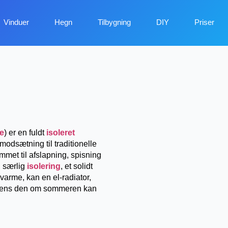
Vinduer
Hegn
Tilbygning
DIY
Priser
ue
) er en fuldt
isoleret
i modsætning til traditionelle
met til afslapning, spisning
n særlig
isolering
, et solidt
arme, kan en el-radiator,
 mens den om sommeren kan