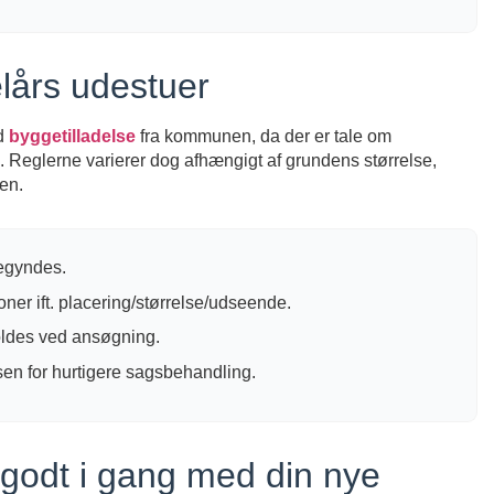
elårs udestuer
id
byggetilladelse
fra kommunen, da der er tale om
Reglerne varierer dog afhængigt af grundens størrelse,
en.
begyndes.
oner ift. placering/størrelse/udseende.
oldes ved ansøgning.
sen for hurtigere sagsbehandling.
godt i gang med din nye