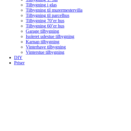
Tilbygning i glas
Tilbygning til murermestervilla
Tilbygning til parcelhus
Tilbygning 70’er hus
Tilbygning 60’er hus
Garage tilbygning
Isoleret udestue tilbygning
Karnap tilbygning
Vinterhave tilbygning
Vinterstue tilbygning
DIY
Priser