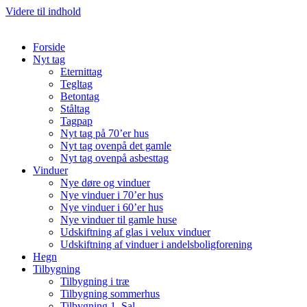
Videre til indhold
Forside
Nyt tag
Eternittag
Tegltag
Betontag
Ståltag
Tagpap
Nyt tag på 70’er hus
Nyt tag ovenpå det gamle
Nyt tag ovenpå asbesttag
Vinduer
Nye døre og vinduer
Nye vinduer i 70’er hus
Nye vinduer i 60’er hus
Nye vinduer til gamle huse
Udskiftning af glas i velux vinduer
Udskiftning af vinduer i andelsboligforening
Hegn
Tilbygning
Tilbygning i træ
Tilbygning sommerhus
Tilbygning 1. Sal