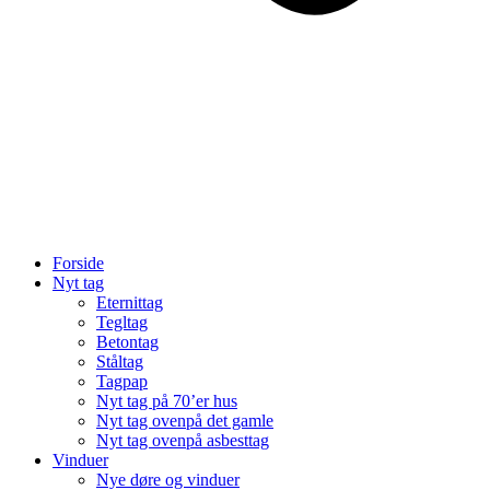
Forside
Nyt tag
Eternittag
Tegltag
Betontag
Ståltag
Tagpap
Nyt tag på 70’er hus
Nyt tag ovenpå det gamle
Nyt tag ovenpå asbesttag
Vinduer
Nye døre og vinduer