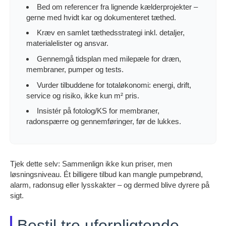
Bed om referencer fra lignende kælderprojekter –
gerne med hvidt kar og dokumenteret tæthed.
Kræv en samlet tæthedsstrategi inkl. detaljer,
materialelister og ansvar.
Gennemgå tidsplan med milepæle for dræn,
membraner, pumper og tests.
Vurder tilbuddene for totaløkonomi: energi, drift,
service og risiko, ikke kun m² pris.
Insistér på fotolog/KS for membraner,
radonspærre og gennemføringer, før de lukkes.
Tjek dette selv: Sammenlign ikke kun priser, men
løsningsniveau. Ét billigere tilbud kan mangle pumpebrønd,
alarm, radonsug eller lysskakter – og dermed blive dyrere på
sigt.
Bestil tre uforpligtende