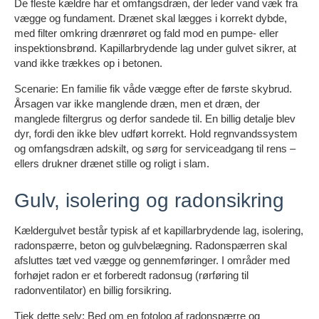
De fleste kældre har et omfangsdræn, der leder vand væk fra
vægge og fundament. Drænet skal lægges i korrekt dybde,
med filter omkring drænrøret og fald mod en pumpe- eller
inspektionsbrønd. Kapillarbrydende lag under gulvet sikrer, at
vand ikke trækkes op i betonen.
Scenarie: En familie fik våde vægge efter de første skybrud.
Årsagen var ikke manglende dræn, men et dræn, der
manglede filtergrus og derfor sandede til. En billig detalje blev
dyr, fordi den ikke blev udført korrekt. Hold regnvandssystem
og omfangsdræn adskilt, og sørg for serviceadgang til rens –
ellers drukner drænet stille og roligt i slam.
Gulv, isolering og radonsikring
Kældergulvet består typisk af et kapillarbrydende lag, isolering,
radonspærre, beton og gulvbelægning. Radonspærren skal
afsluttes tæt ved vægge og gennemføringer. I områder med
forhøjet radon er et forberedt radonsug (rørføring til
radonventilator) en billig forsikring.
Tjek dette selv: Bed om en fotolog af radonspærre og