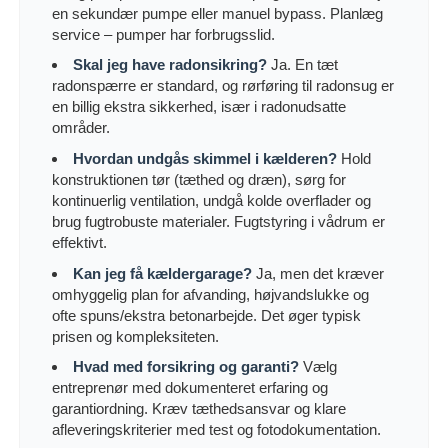
en sekundær pumpe eller manuel bypass. Planlæg
service – pumper har forbrugsslid.
Skal jeg have radonsikring?
Ja. En tæt
radonspærre er standard, og rørføring til radonsug er
en billig ekstra sikkerhed, især i radonudsatte
områder.
Hvordan undgås skimmel i kælderen?
Hold
konstruktionen tør (tæthed og dræn), sørg for
kontinuerlig ventilation, undgå kolde overflader og
brug fugtrobuste materialer. Fugtstyring i vådrum er
effektivt.
Kan jeg få kældergarage?
Ja, men det kræver
omhyggelig plan for afvanding, højvandslukke og
ofte spuns/ekstra betonarbejde. Det øger typisk
prisen og kompleksiteten.
Hvad med forsikring og garanti?
Vælg
entreprenør med dokumenteret erfaring og
garantiordning. Kræv tæthedsansvar og klare
afleveringskriterier med test og fotodokumentation.