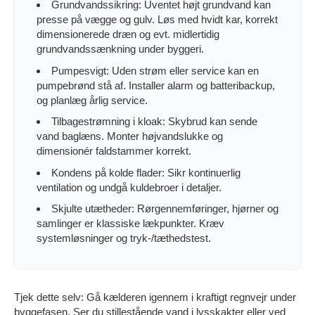
Grundvandssikring: Uventet højt grundvand kan
presse på vægge og gulv. Løs med hvidt kar, korrekt
dimensionerede dræn og evt. midlertidig
grundvandssænkning under byggeri.
Pumpesvigt: Uden strøm eller service kan en
pumpebrønd stå af. Installer alarm og batteribackup,
og planlæg årlig service.
Tilbagestrømning i kloak: Skybrud kan sende
vand baglæns. Monter højvandslukke og
dimensionér faldstammer korrekt.
Kondens på kolde flader: Sikr kontinuerlig
ventilation og undgå kuldebroer i detaljer.
Skjulte utætheder: Rørgennemføringer, hjørner og
samlinger er klassiske lækpunkter. Kræv
systemløsninger og tryk-/tæthedstest.
Tjek dette selv: Gå kælderen igennem i kraftigt regnvejr under
byggefasen. Ser du stillestående vand i lysskakter eller ved