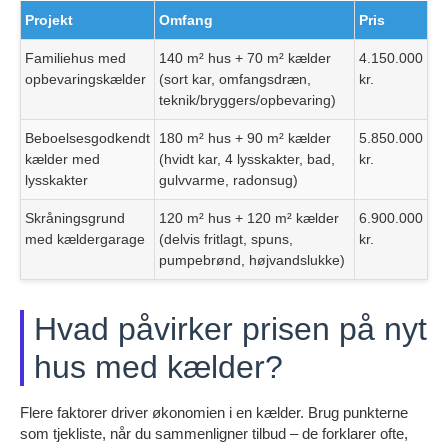
Projekt
Omfang
Pris
Familiehus med
140 m² hus + 70 m² kælder
4.150.000
opbevaringskælder
(sort kar, omfangsdræn,
kr.
teknik/bryggers/opbevaring)
Beboelsesgodkendt
180 m² hus + 90 m² kælder
5.850.000
kælder med
(hvidt kar, 4 lysskakter, bad,
kr.
lysskakter
gulvvarme, radonsug)
Skråningsgrund
120 m² hus + 120 m² kælder
6.900.000
med kældergarage
(delvis fritlagt, spuns,
kr.
pumpebrønd, højvandslukke)
Hvad påvirker prisen på nyt
hus med kælder?
Flere faktorer driver økonomien i en kælder. Brug punkterne
som tjekliste, når du sammenligner tilbud – de forklarer ofte,