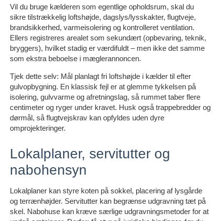
Vil du bruge kælderen som egentlige opholdsrum, skal du
sikre tilstrækkelig loftshøjde, dagslys/lysskakter, flugtveje,
brandsikkerhed, varmeisolering og kontrolleret ventilation.
Ellers registreres arealet som sekundært (opbevaring, teknik,
bryggers), hvilket stadig er værdifuldt – men ikke det samme
som ekstra beboelse i mæglerannoncen.
Tjek dette selv: Mål planlagt fri loftshøjde i kælder til efter
gulvopbygning. En klassisk fejl er at glemme tykkelsen på
isolering, gulvvarme og afretningslag, så rummet taber flere
centimeter og ryger under kravet. Husk også trappebredder og
dørmål, så flugtvejskrav kan opfyldes uden dyre
omprojekteringer.
Lokalplaner, servitutter og
nabohensyn
Lokalplaner kan styre koten på sokkel, placering af lysgårde
og terrænhøjder. Servitutter kan begrænse udgravning tæt på
skel. Nabohuse kan kræve særlige udgravningsmetoder for at