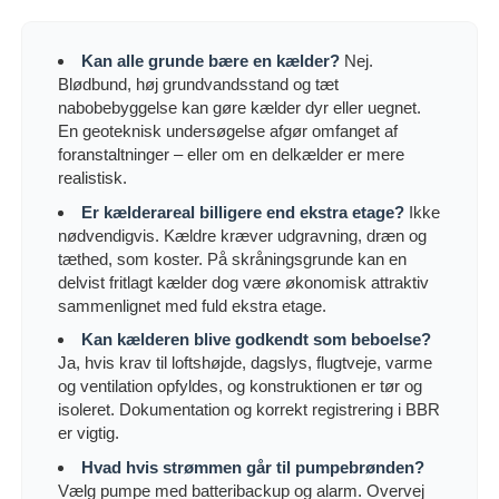
Kan alle grunde bære en kælder?
Nej.
Blødbund, høj grundvandsstand og tæt
nabobebyggelse kan gøre kælder dyr eller uegnet.
En geoteknisk undersøgelse afgør omfanget af
foranstaltninger – eller om en delkælder er mere
realistisk.
Er kælderareal billigere end ekstra etage?
Ikke
nødvendigvis. Kældre kræver udgravning, dræn og
tæthed, som koster. På skråningsgrunde kan en
delvist fritlagt kælder dog være økonomisk attraktiv
sammenlignet med fuld ekstra etage.
Kan kælderen blive godkendt som beboelse?
Ja, hvis krav til loftshøjde, dagslys, flugtveje, varme
og ventilation opfyldes, og konstruktionen er tør og
isoleret. Dokumentation og korrekt registrering i BBR
er vigtig.
Hvad hvis strømmen går til pumpebrønden?
Vælg pumpe med batteribackup og alarm. Overvej