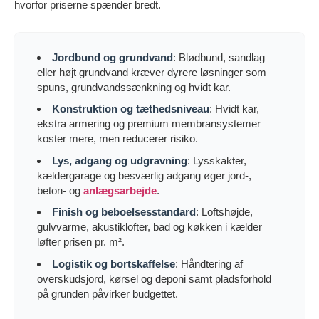
hvorfor priserne spænder bredt.
Jordbund og grundvand
: Blødbund, sandlag
eller højt grundvand kræver dyrere løsninger som
spuns, grundvandssænkning og hvidt kar.
Konstruktion og tæthedsniveau
: Hvidt kar,
ekstra armering og premium membransystemer
koster mere, men reducerer risiko.
Lys, adgang og udgravning
: Lysskakter,
kældergarage og besværlig adgang øger jord-,
beton- og
anlægsarbejde
.
Finish og beboelsesstandard
: Loftshøjde,
gulvvarme, akustiklofter, bad og køkken i kælder
løfter prisen pr. m².
Logistik og bortskaffelse
: Håndtering af
overskudsjord, kørsel og deponi samt pladsforhold
på grunden påvirker budgettet.