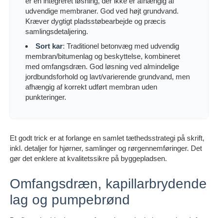
er en integreret løsning, der ikke er afhængig af
udvendige membraner. God ved højt grundvand.
Kræver dygtigt pladsstøbearbejde og præcis
samlingsdetaljering.
Sort kar
: Traditionel betonvæg med udvendig
membran/bitumenlag og beskyttelse, kombineret
med omfangsdræn. God løsning ved almindelige
jordbundsforhold og lavt/varierende grundvand, men
afhængig af korrekt udført membran uden
punkteringer.
Et godt trick er at forlange en samlet tæthedsstrategi på skrift,
inkl. detaljer for hjørner, samlinger og rørgennemføringer. Det
gør det enklere at kvalitetssikre på byggepladsen.
Omfangsdræn, kapillarbrydende
lag og pumpebrønd