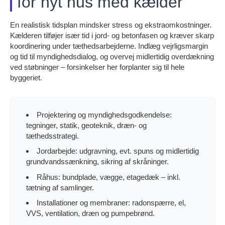
for nyt hus med kælder
En realistisk tidsplan mindsker stress og ekstraomkostninger.
Kælderen tilføjer især tid i jord- og betonfasen og kræver skarp
koordinering under tæthedsarbejderne. Indlæg vejrligsmargin
og tid til myndighedsdialog, og overvej midlertidig overdækning
ved støbninger – forsinkelser her forplanter sig til hele
byggeriet.
Projektering og myndighedsgodkendelse:
tegninger, statik, geoteknik, dræn- og
tæthedsstrategi.
Jordarbejde: udgravning, evt. spuns og midlertidig
grundvandssænkning, sikring af skråninger.
Råhus: bundplade, vægge, etagedæk – inkl.
tætning af samlinger.
Installationer og membraner: radonspærre, el,
VVS, ventilation, dræn og pumpebrønd.