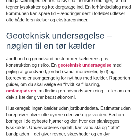
undgå sætninger. Derfor: få styr på juridiske bindinger, før du
tegner lysskakter og kældergarage ind. En forhåndsdialog med
kommunen kan spare tid – ændringer sent i forløbet udløser
ofte både forsinkelser og ekstraregninger.
Geoteknisk undersøgelse –
nøglen til en tør kælder
Jordbund og grundvand bestemmer kælderens pris,
konstruktion og risiko. En
geoteknisk undersøgelse
med
pejling af grundvand, jordart (sand, moræneler, fyld) og
bæreevne er uomgængelig for nyt hus med kælder. Rapporten
guider, om du skal vælge en “hvidt kar” løsning,
omfangsdræn
, midlertidig grundvandssænkning – eller om en
delvis kælder giver bedst økonomi.
Huskeregel: Ingen kælder uden jordbundsdata. Estimater uden
boreprøver bliver ofte dyrere i den virkelige verden. Bed om
boringer i de dybeste hjørner og der, hvor der planlægges
lysskakter. Undervurderes opdrift, kan vand stå og “løfte”
bundpladen – det giver revner, skævheder og en dyr