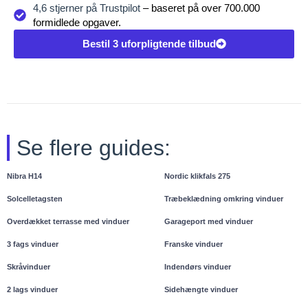
4,6 stjerner på Trustpilot
– baseret på over 700.000
formidlede opgaver.
Bestil 3 uforpligtende tilbud
Se flere guides:
Nibra H14
Nordic klikfals 275
Solcelletagsten
Træbeklædning omkring vinduer
Overdækket terrasse med vinduer
Garageport med vinduer
3 fags vinduer
Franske vinduer
Skråvinduer
Indendørs vinduer
2 lags vinduer
Sidehængte vinduer