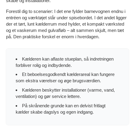
skabe og installationer.
Forestil dig to scenarier: I det ene fylder barnevognen endnu i
entréen og værktøjet står under spisebordet. I det andet ligger
der et tørt, lunt kælderrum med hylder, et kompakt værksted
og et vaskerum med gulvafløb – alt sammen skjult, men tæt
på. Den praktiske forskel er enorm i hverdagen.
Kælderen kan aflaste stueplan, så indretningen
forbliver rolig og indbydende.
Et beboelsesgodkendt kælderareal kan fungere
som ekstra værelser og øge brugsværdien.
Kælderen beskytter installationer (varme, vand,
ventilation) og gør service lettere.
På skrånende grunde kan en delvist fritlagt
kælder skabe dagslys og egen indgang.