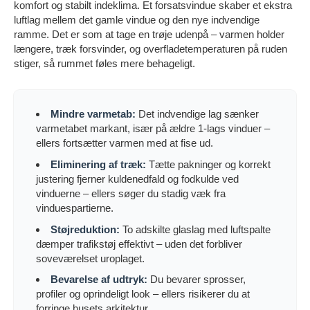
komfort og stabilt indeklima. Et forsatsvindue skaber et ekstra
luftlag mellem det gamle vindue og den nye indvendige
ramme. Det er som at tage en trøje udenpå – varmen holder
længere, træk forsvinder, og overfladetemperaturen på ruden
stiger, så rummet føles mere behageligt.
Mindre varmetab:
Det indvendige lag sænker
varmetabet markant, især på ældre 1-lags vinduer –
ellers fortsætter varmen med at fise ud.
Eliminering af træk:
Tætte pakninger og korrekt
justering fjerner kuldenedfald og fodkulde ved
vinduerne – ellers søger du stadig væk fra
vinduespartierne.
Støjreduktion:
To adskilte glaslag med luftspalte
dæmper trafikstøj effektivt – uden det forbliver
soveværelset uroplaget.
Bevarelse af udtryk:
Du bevarer sprosser,
profiler og oprindeligt look – ellers risikerer du at
forringe husets arkitektur.