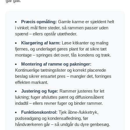
går galt.
Præcis opmåling:
Gamle karme er sjældent helt
i vinkel; mål flere steder, så rammen passer uden
spænd – ellers opstår utætheder.
Klargøring af karm:
Løse kitkanter og maling
fjernes, og underlaget gøres plant for at sikre tæt
montage – springes det over, fås kondens og træk.
Montering af ramme og pakninger:
Kontinuerlige tætningslister og korrekt placerede
beslag sikrer ensartet pres – mangler det, forringes
effekten markant.
Justering og fuge:
Rammer justeres for let
lukning; fuger afsluttes pænt og diffusionsåbent
indadtil – ellers revner fuger og binder rammer.
Funktionskontrol:
Tjek åbne-/lukketryk,
pudseadgang og kondensafledning, før
håndværkeren går – så undgår du dyre genbesøg.