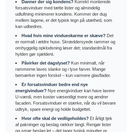
Danner der sig kondens?
Korrekt monterede
forsatsvinduer med tætte lister og almindelig
udluftning minimerer kondens. Kommer der dug
mellem lagene, er det typisk tegn på utæthed, som
kan udbedres.
Hvad hvis mine vindueskarme er skæve?
Det
er normalt i ældre huse. Skræddersyede rammer og
omhyggelig opklodsning løser det; standardmål fra
hylden gør sjældent.
Påvirker det dagslyset?
Kun minimalt, når
rammerne laves slanke og i lyse farver. Mange
bemærker ingen forskel – kun varmere glasflader.
Er forsatsvinduer bedre end nye
energivinduer?
Nye energivinduer kan have lavere
U-værdi, men koster væsentligt mere og ændrer
facaden. Forsatsvinduer er stærke, når du vil bevare
udtryk, spare energi og holde budgettet.
Hvor ofte skal de vedligeholdes?
Et årligt tjek
af pakninger og beslag rækker langt. Rengør lister
og smør beslag let – det tager typisk minutter pr.