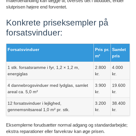
malerbehandling kan lægge til; overses det i tilbuddet, ender
slutprisen højere end forventet.
Konkrete priseksempler på
forsatsvinduer:
Forsatsvinduer
Pris pr.
Samlet
m²
pris
1 stk. forsatsramme i fyr, 1,2 × 1,2 m,
2.800
4.000
energiglas
kr.
kr.
4 dannebrogsvinduer med lydglas, samlet
3.900
19.600
areal ca. 5,0 m²
kr.
kr.
12 forsatsvinduer i lejlighed,
3.200
38.400
gennemsnitsareal 1,0 m² pr. stk.
kr.
kr.
Eksemplerne forudsætter normal adgang og standardarbejde;
ekstra reparationer eller farvekrav kan øge prisen.