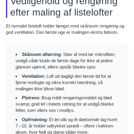
Vedligehold og rengøring
efter maling af listelofter
Et nymalet listeloft holder længst med skånsom rengøring og
god ventilation. Den første uge er malingen ekstra følsom.
Skånsom aftørring
: Støv af med tør mikrofiber;
undgå våde klude de første dage for ikke at polere
glansen ujævnt, ellers opstår blanke spor.
Ventilation
: Luft ud dagligt den første tid for at
fjerne restlugte og sikre korrekt hærdning, så
malingen ikke bliver blød.
Pletrens
: Brug mildt rengøringsmiddel og blød
svamp; gnid let i træets retning for at undgå blanke
felter, som ellers ses i modlys.
Opfriskning
: Et let slib og ét dækkende lag hvert
7.–10. år holder udtrykket sprødt – oftere i køkken-
alrum, hvor fedt og damp slider mere.