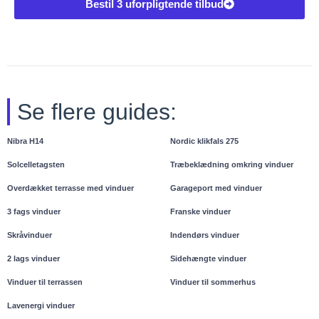
Bestil 3 uforpligtende tilbud
Se flere guides:
Nibra H14
Nordic klikfals 275
Solcelletagsten
Træbeklædning omkring vinduer
Overdækket terrasse med vinduer
Garageport med vinduer
3 fags vinduer
Franske vinduer
Skråvinduer
Indendørs vinduer
2 lags vinduer
Sidehængte vinduer
Vinduer til terrassen
Vinduer til sommerhus
Lavenergi vinduer