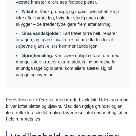
værste knaster, ellers ses fedtede pletter.
Nikotin
: Vask grundigt, og spærr hele loftet. Stop
ikke efter første lag, hvis der stadig anes gule
skygger – de træder tydeligere frem efter tørring.
Små vandskjolder
: Lad træet tørre helt, reparér
årsagen, og spærr lokalt eller på hele fladen for at
udjævne glans, ellers kommer rande igen.
Sprøjtemaling
: Kan være oplagt i store rum med
mange lister; kræver ekstra afdækning og rutine for
at undgå tåge og løbere, som ellers sætter sig på
vægge og inventar.
Forestil dig en 70’er-stue med mørk, blank lak: Uden spærring
bliver loftet plettet og ujævnt. Med den rigtige grunder og en
ikke-reflekterende loftmaling bliver resultatet ensartet og løfter
hele rummets lys.