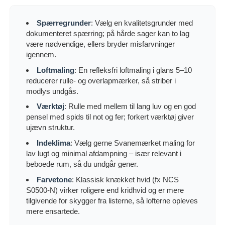
Spærregrunder
: Vælg en kvalitetsgrunder med
dokumenteret spærring; på hårde sager kan to lag
være nødvendige, ellers bryder misfarvninger
igennem.
Loftmaling
: En refleksfri loftmaling i glans 5–10
reducerer rulle- og overlapmærker, så striber i
modlys undgås.
Værktøj
: Rulle med mellem til lang luv og en god
pensel med spids til not og fer; forkert værktøj giver
ujævn struktur.
Indeklima
: Vælg gerne Svanemærket maling for
lav lugt og minimal afdampning – især relevant i
beboede rum, så du undgår gener.
Farvetone
: Klassisk knækket hvid (fx NCS
S0500-N) virker roligere end kridhvid og er mere
tilgivende for skygger fra listerne, så lofterne opleves
mere ensartede.