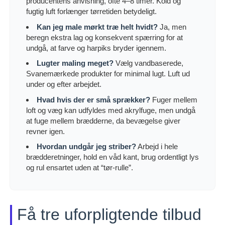
producentens anvisning, ofte 4–8 timer. Kold og
fugtig luft forlænger tørretiden betydeligt.
Kan jeg male mørkt træ helt hvidt?
Ja, men
beregn ekstra lag og konsekvent spærring for at
undgå, at farve og harpiks bryder igennem.
Lugter maling meget?
Vælg vandbaserede,
Svanemærkede produkter for minimal lugt. Luft ud
under og efter arbejdet.
Hvad hvis der er små sprækker?
Fuger mellem
loft og væg kan udfyldes med akrylfuge, men undgå
at fuge mellem brædderne, da bevægelse giver
revner igen.
Hvordan undgår jeg striber?
Arbejd i hele
brædderetninger, hold en våd kant, brug ordentligt lys
og rul ensartet uden at “tør-rulle”.
Få tre uforpligtende tilbud