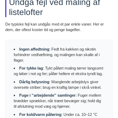
Undgå fejl ved maling af
listelofter
De typiske fejl kan undgås med et par enkle vaner. Her er
dem, der oftest koster tid og penge bagefter.
Ingen affedtning
: Fedt fra køkken og nikotin
forhindrer vedhæftning, og malingen kan skalle af i
flager.
For tykke lag
: Tykt påført maling tørrer langsomt
og løber i not og fer; påfør hellere et ekstra tyndt lag.
Dårlig belysning
: Manglende arbejdslys giver
oversete striber; brug en kraftig lampe i skrå vinkel.
Fuge i “arbejdende” samlinger
: Fuger mellem
brædder sprækker, når træet bevæger sig; hold dig
til afslutning mod væg og hjørner.
For kold/varm påføring
: Under ca. 10–12 °C