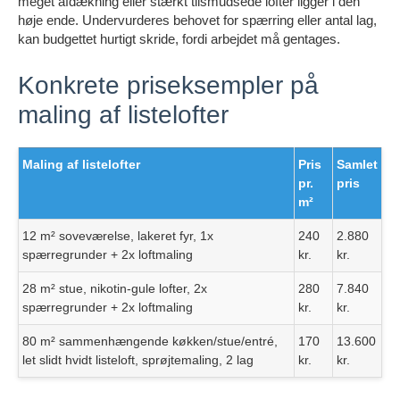
meget afdækning eller stærkt tilsmudsede lofter ligger i den
høje ende. Undervurderes behovet for spærring eller antal lag,
kan budgettet hurtigt skride, fordi arbejdet må gentages.
Konkrete priseksempler på
maling af listelofter
Maling af listelofter
Pris
Samlet
pr.
pris
m²
12 m² soveværelse, lakeret fyr, 1x
240
2.880
spærregrunder + 2x loftmaling
kr.
kr.
28 m² stue, nikotin-gule lofter, 2x
280
7.840
spærregrunder + 2x loftmaling
kr.
kr.
80 m² sammenhængende køkken/stue/entré,
170
13.600
let slidt hvidt listeloft, sprøjtemaling, 2 lag
kr.
kr.