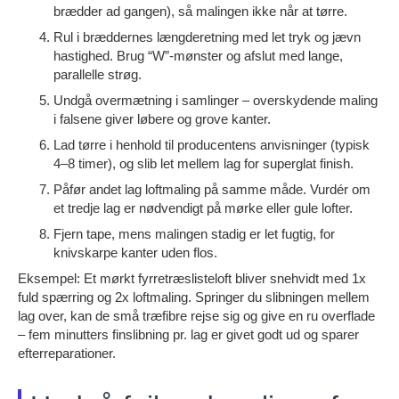
brædder ad gangen), så malingen ikke når at tørre.
Rul i bræddernes længderetning med let tryk og jævn
hastighed. Brug “W”-mønster og afslut med lange,
parallelle strøg.
Undgå overmætning i samlinger – overskydende maling
i falsene giver løbere og grove kanter.
Lad tørre i henhold til producentens anvisninger (typisk
4–8 timer), og slib let mellem lag for superglat finish.
Påfør andet lag loftmaling på samme måde. Vurdér om
et tredje lag er nødvendigt på mørke eller gule lofter.
Fjern tape, mens malingen stadig er let fugtig, for
knivskarpe kanter uden flos.
Eksempel: Et mørkt fyrretræslisteloft bliver snehvidt med 1x
fuld spærring og 2x loftmaling. Springer du slibningen mellem
lag over, kan de små træfibre rejse sig og give en ru overflade
– fem minutters finslibning pr. lag er givet godt ud og sparer
efterreparationer.