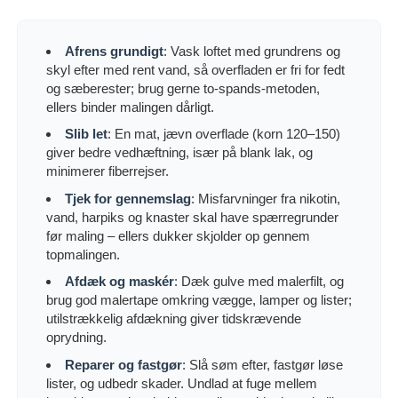
Afrens grundigt
: Vask loftet med grundrens og
skyl efter med rent vand, så overfladen er fri for fedt
og sæberester; brug gerne to-spands-metoden,
ellers binder malingen dårligt.
Slib let
: En mat, jævn overflade (korn 120–150)
giver bedre vedhæftning, især på blank lak, og
minimerer fiberrejser.
Tjek for gennemslag
: Misfarvninger fra nikotin,
vand, harpiks og knaster skal have spærregrunder
før maling – ellers dukker skjolder op gennem
topmalingen.
Afdæk og maskér
: Dæk gulve med malerfilt, og
brug god malertape omkring vægge, lamper og lister;
utilstrækkelig afdækning giver tidskrævende
oprydning.
Reparer og fastgør
: Slå søm efter, fastgør løse
lister, og udbedr skader. Undlad at fuge mellem