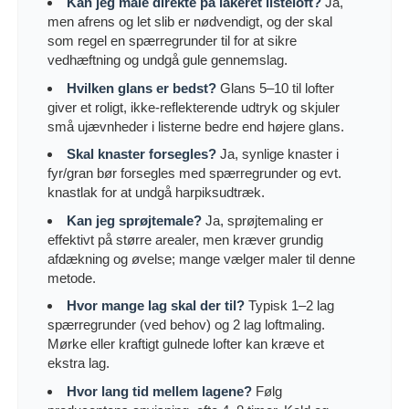
Kan jeg male direkte på lakeret listeloft?
Ja,
men afrens og let slib er nødvendigt, og der skal
som regel en spærregrunder til for at sikre
vedhæftning og undgå gule gennemslag.
Hvilken glans er bedst?
Glans 5–10 til lofter
giver et roligt, ikke-reflekterende udtryk og skjuler
små ujævnheder i listerne bedre end højere glans.
Skal knaster forsegles?
Ja, synlige knaster i
fyr/gran bør forsegles med spærregrunder og evt.
knastlak for at undgå harpiksudtræk.
Kan jeg sprøjtemale?
Ja, sprøjtemaling er
effektivt på større arealer, men kræver grundig
afdækning og øvelse; mange vælger maler til denne
metode.
Hvor mange lag skal der til?
Typisk 1–2 lag
spærregrunder (ved behov) og 2 lag loftmaling.
Mørke eller kraftigt gulnede lofter kan kræve et
ekstra lag.
Hvor lang tid mellem lagene?
Følg