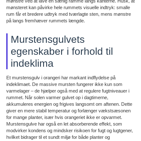
mønstre ved at lave en særlig ramme langs kanterne. Husk, at
mønsteret kan påvirke hele rummets visuelle indtryk: smalle
rum får et bredere udtryk med tværlagte sten, mens mønstre
på langs fremhæver rummets længde.
Murstensgulvets
egenskaber i forhold til
indeklima
Et murstensgulv i orangeri har markant indflydelse på
indeklimaet. De massive mursten fungerer ikke kun som
varmelager – de hjælper også med at regulere fugtniveauer i
rummet. Når solen varmer gulvet op i dagtimerne,
akkumuleres energien og frigives langsomt om aftenen. Dette
giver en mere stabil temperatur og forlænger vækstsæsonen
for mange planter, især hvis orangeriet ikke er opvarmet.
Murstensgulve har også en let absorberende effekt, som
modvirker kondens og mindsker risikoen for fugt og lugtgener,
hvilket bidrager til et sundt miljø for både planter og