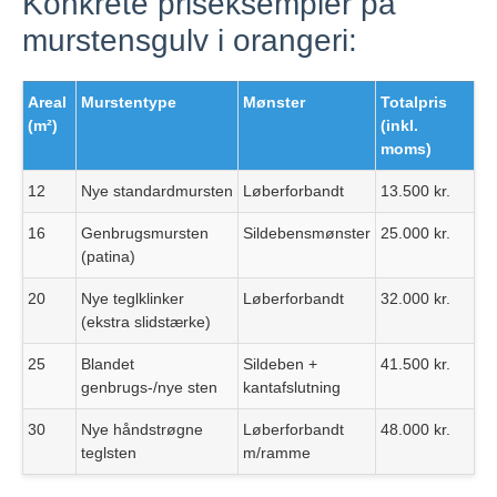
Konkrete priseksempler på
murstensgulv i orangeri:
Areal
Murstentype
Mønster
Totalpris
(m²)
(inkl.
moms)
12
Nye standardmursten
Løberforbandt
13.500 kr.
16
Genbrugsmursten
Sildebensmønster
25.000 kr.
(patina)
20
Nye teglklinker
Løberforbandt
32.000 kr.
(ekstra slidstærke)
25
Blandet
Sildeben +
41.500 kr.
genbrugs-/nye sten
kantafslutning
30
Nye håndstrøgne
Løberforbandt
48.000 kr.
teglsten
m/ramme