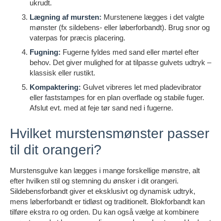
ukrudt.
Lægning af mursten:
Murstenene lægges i det valgte
mønster (fx sildebens- eller løberforbandt). Brug snor og
vaterpas for præcis placering.
Fugning:
Fugerne fyldes med sand eller mørtel efter
behov. Det giver mulighed for at tilpasse gulvets udtryk –
klassisk eller rustikt.
Kompaktering:
Gulvet vibreres let med pladevibrator
eller faststampes for en plan overflade og stabile fuger.
Afslut evt. med at feje tør sand ned i fugerne.
Hvilket murstensmønster passer
til dit orangeri?
Murstensgulve kan lægges i mange forskellige mønstre, alt
efter hvilken stil og stemning du ønsker i dit orangeri.
Sildebensforbandt giver et eksklusivt og dynamisk udtryk,
mens løberforbandt er tidløst og traditionelt. Blokforbandt kan
tilføre ekstra ro og orden. Du kan også vælge at kombinere