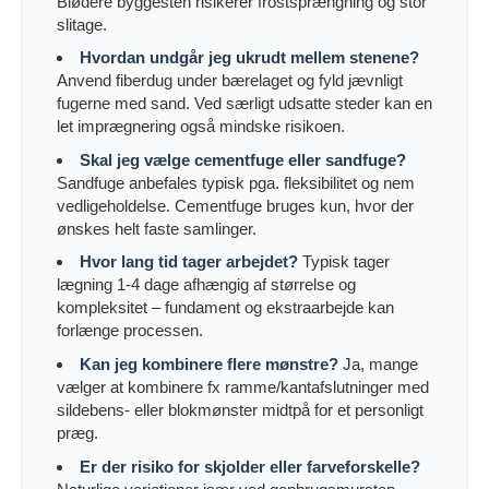
Blødere byggesten risikerer frostsprængning og stor
slitage.
Hvordan undgår jeg ukrudt mellem stenene?
Anvend fiberdug under bærelaget og fyld jævnligt
fugerne med sand. Ved særligt udsatte steder kan en
let imprægnering også mindske risikoen.
Skal jeg vælge cementfuge eller sandfuge?
Sandfuge anbefales typisk pga. fleksibilitet og nem
vedligeholdelse. Cementfuge bruges kun, hvor der
ønskes helt faste samlinger.
Hvor lang tid tager arbejdet?
Typisk tager
lægning 1-4 dage afhængig af størrelse og
kompleksitet – fundament og ekstraarbejde kan
forlænge processen.
Kan jeg kombinere flere mønstre?
Ja, mange
vælger at kombinere fx ramme/kantafslutninger med
sildebens- eller blokmønster midtpå for et personligt
præg.
Er der risiko for skjolder eller farveforskelle?