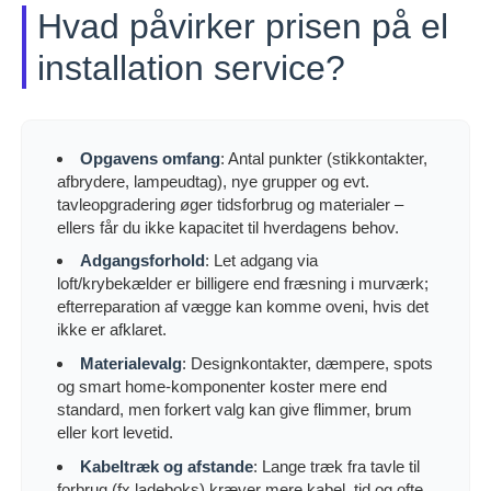
Hvad påvirker prisen på el
installation service?
Opgavens omfang
: Antal punkter (stikkontakter,
afbrydere, lampeudtag), nye grupper og evt.
tavleopgradering øger tidsforbrug og materialer –
ellers får du ikke kapacitet til hverdagens behov.
Adgangsforhold
: Let adgang via
loft/krybekælder er billigere end fræsning i murværk;
efterreparation af vægge kan komme oveni, hvis det
ikke er afklaret.
Materialevalg
: Designkontakter, dæmpere, spots
og smart home-komponenter koster mere end
standard, men forkert valg kan give flimmer, brum
eller kort levetid.
Kabeltræk og afstande
: Lange træk fra tavle til
forbrug (fx ladeboks) kræver mere kabel, tid og ofte