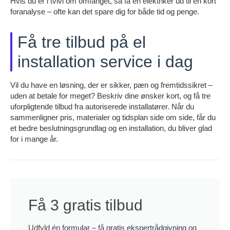
Hvis du er i tvivl om omfanget, så få en elektriker ud til en kort
foranalyse – ofte kan det spare dig for både tid og penge.
Få tre tilbud på el
installation service i dag
Vil du have en løsning, der er sikker, pæn og fremtidssikret –
uden at betale for meget? Beskriv dine ønsker kort, og få tre
uforpligtende tilbud fra autoriserede installatører. Når du
sammenligner pris, materialer og tidsplan side om side, får du
et bedre beslutningsgrundlag og en installation, du bliver glad
for i mange år.
Få 3 gratis tilbud
Udfyld
én formular
– få
gratis ekspertrådgivning
og