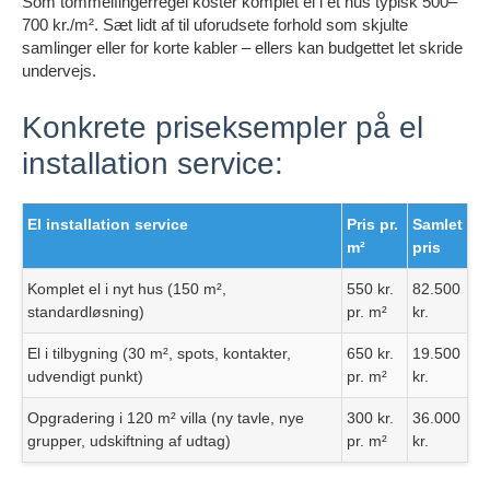
Som tommelfingerregel koster komplet el i et hus typisk 500–
700 kr./m². Sæt lidt af til uforudsete forhold som skjulte
samlinger eller for korte kabler – ellers kan budgettet let skride
undervejs.
Konkrete priseksempler på el
installation service:
El installation service
Pris pr.
Samlet
m²
pris
Komplet el i nyt hus (150 m²,
550 kr.
82.500
standardløsning)
pr. m²
kr.
El i tilbygning (30 m², spots, kontakter,
650 kr.
19.500
udvendigt punkt)
pr. m²
kr.
Opgradering i 120 m² villa (ny tavle, nye
300 kr.
36.000
grupper, udskiftning af udtag)
pr. m²
kr.