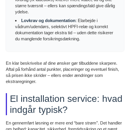
større tværsnit – ellers kan spændingsfald give dårlig
ydelse.
Lovkrav og dokumentation
: Elarbejde i
vådrum/udendørs, selektivt HPFI-relæ og korrekt
dokumentation tager ekstra tid – uden dette risikerer
du manglende forsikringsdækning.
En klar beskrivelse af dine ønsker gør tilbuddene skarpere.
Aftal på forhånd antal punkter, placeringer og eventuel finish,
så prisen ikke skrider – ellers ender ændringer som
ekstraregninger.
El installation service: hvad
indgår typisk?
En gennemført løsning er mere end “bare strøm”. Det handler
om helhed: kapacitet, sikkerhed, fremtidssikring og et pænt