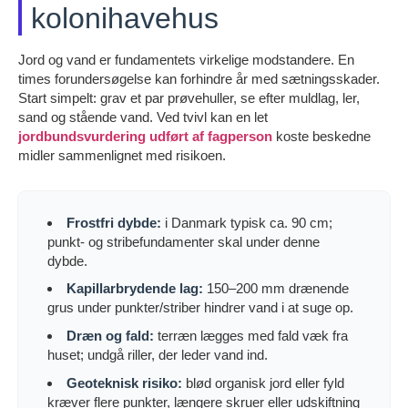
kolonihavehus
Jord og vand er fundamentets virkelige modstandere. En
times forundersøgelse kan forhindre år med sætningsskader.
Start simpelt: grav et par prøvehuller, se efter muldlag, ler,
sand og stående vand. Ved tvivl kan en let
jordbundsvurdering udført af fagperson
koste beskedne
midler sammenlignet med risikoen.
Frostfri dybde:
i Danmark typisk ca. 90 cm;
punkt- og stribefundamenter skal under denne
dybde.
Kapillarbrydende lag:
150–200 mm drænende
grus under punkter/striber hindrer vand i at suge op.
Dræn og fald:
terræn lægges med fald væk fra
huset; undgå riller, der leder vand ind.
Geoteknisk risiko:
blød organisk jord eller fyld
kræver flere punkter, længere skruer eller udskiftning