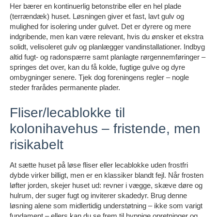
Her bærer en kontinuerlig betonstribe eller en hel plade
(terrændæk) huset. Løsningen giver et fast, lavt gulv og
mulighed for isolering under gulvet. Det er dyrere og mere
indgribende, men kan være relevant, hvis du ønsker et ekstra
solidt, velisoleret gulv og planlægger vandinstallationer. Indbyg
altid fugt- og radonspærre samt planlagte rørgennemføringer –
springes det over, kan du få kolde, fugtige gulve og dyre
ombygninger senere. Tjek dog foreningens regler – nogle
steder frarådes permanente plader.
Fliser/lecablokke til
kolonihavehus – fristende, men
risikabelt
At sætte huset på løse fliser eller lecablokke uden frostfri
dybde virker billigt, men er en klassiker blandt fejl. Når frosten
løfter jorden, skejer huset ud: revner i vægge, skæve døre og
hulrum, der suger fugt og inviterer skadedyr. Brug denne
løsning alene som midlertidig understøtning – ikke som varigt
fundament – ellers kan du se frem til hyppige opretninger og