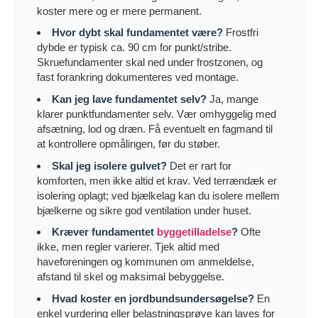
koster mere og er mere permanent.
Hvor dybt skal fundamentet være?
Frostfri
dybde er typisk ca. 90 cm for punkt/stribe.
Skruefundamenter skal ned under frostzonen, og
fast forankring dokumenteres ved montage.
Kan jeg lave fundamentet selv?
Ja, mange
klarer punktfundamenter selv. Vær omhyggelig med
afsætning, lod og dræn. Få eventuelt en fagmand til
at kontrollere opmålingen, før du støber.
Skal jeg isolere gulvet?
Det er rart for
komforten, men ikke altid et krav. Ved terrændæk er
isolering oplagt; ved bjælkelag kan du isolere mellem
bjælkerne og sikre god ventilation under huset.
Kræver fundamentet
byggetilladelse
?
Ofte
ikke, men regler varierer. Tjek altid med
haveforeningen og kommunen om anmeldelse,
afstand til skel og maksimal bebyggelse.
Hvad koster en jordbundsundersøgelse?
En
enkel vurdering eller belastningsprøve kan laves for