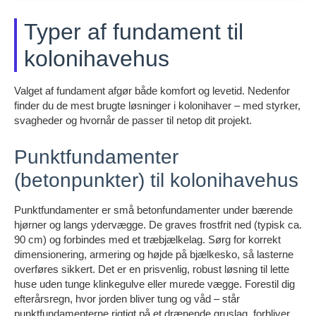
Typer af fundament til
kolonihavehus
Valget af fundament afgør både komfort og levetid. Nedenfor
finder du de mest brugte løsninger i kolonihaver – med styrker,
svagheder og hvornår de passer til netop dit projekt.
Punktfundamenter
(betonpunkter) til kolonihavehus
Punktfundamenter er små betonfundamenter under bærende
hjørner og langs ydervægge. De graves frostfrit ned (typisk ca.
90 cm) og forbindes med et træbjælkelag. Sørg for korrekt
dimensionering, armering og højde på bjælkesko, så lasterne
overføres sikkert. Det er en prisvenlig, robust løsning til lette
huse uden tunge klinkegulve eller murede vægge. Forestil dig
efterårsregn, hvor jorden bliver tung og våd – står
punktfundamenterne rigtigt på et drænende gruslag, forbliver