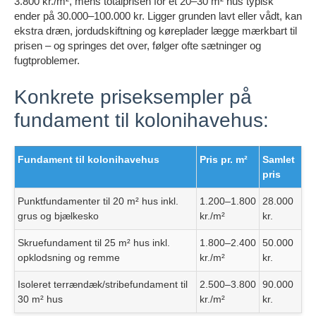
3.800 kr./m², mens totalprisen for et 20–30 m² hus typisk
ender på 30.000–100.000 kr. Ligger grunden lavt eller vådt, kan
ekstra dræn, jordudskiftning og køreplader lægge mærkbart til
prisen – og springes det over, følger ofte sætninger og
fugtproblemer.
Konkrete priseksempler på
fundament til kolonihavehus:
Fundament til kolonihavehus
Pris pr. m²
Samlet
pris
Punktfundamenter til 20 m² hus inkl.
1.200–1.800
28.000
grus og bjælkesko
kr./m²
kr.
Skruefundament til 25 m² hus inkl.
1.800–2.400
50.000
opklodsning og remme
kr./m²
kr.
Isoleret terrændæk/stribefundament til
2.500–3.800
90.000
30 m² hus
kr./m²
kr.