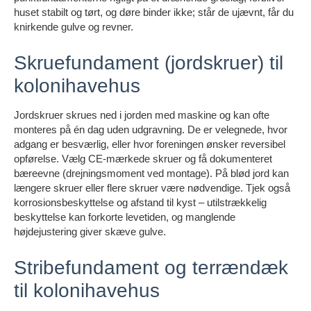
huset stabilt og tørt, og døre binder ikke; står de ujævnt, får du
knirkende gulve og revner.
Skruefundament (jordskruer) til
kolonihavehus
Jordskruer skrues ned i jorden med maskine og kan ofte
monteres på én dag uden udgravning. De er velegnede, hvor
adgang er besværlig, eller hvor foreningen ønsker reversibel
opførelse. Vælg CE-mærkede skruer og få dokumenteret
bæreevne (drejningsmoment ved montage). På blød jord kan
længere skruer eller flere skruer være nødvendige. Tjek også
korrosionsbeskyttelse og afstand til kyst – utilstrækkelig
beskyttelse kan forkorte levetiden, og manglende
højdejustering giver skæve gulve.
Stribefundament og terrændæk
til kolonihavehus