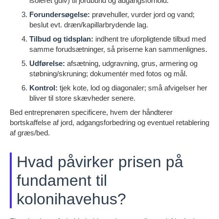
isoleret gulv) til jordbund og adgangsforhold.
Forundersøgelse:
prøvehuller, vurder jord og vand;
beslut evt. dræn/kapillarbrydende lag.
Tilbud og tidsplan:
indhent tre uforpligtende tilbud med
samme forudsætninger, så priserne kan sammenlignes.
Udførelse:
afsætning, udgravning, grus, armering og
støbning/skruning; dokumentér med fotos og mål.
Kontrol:
tjek kote, lod og diagonaler; små afvigelser her
bliver til store skævheder senere.
Bed entreprenøren specificere, hvem der håndterer
bortskaffelse af jord, adgangsforbedring og eventuel retablering
af græs/bed.
Hvad påvirker prisen på
fundament til
kolonihavehus?