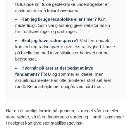
få tusinde kr.; fulde geotekniske undersøgelser er
sjældne for små kolonihavehuse.
Kan jeg bruge lecablokke eller fliser?
Kun
midlertidigt. Som varig løsning giver det stor risiko
for frosthævninger og sætninger.
Skal jeg have radonspærre?
Ved terrændæk
kan en billig radonspærre give ekstra tryghed. I huse
på bjælkelag med fri ventilation er behovet normalt
begrænset.
Hvornår på året er det bedst at lave
fundament?
Forår og sommer er ideelle, men
skruefundamenter kan ofte monteres stort set året
rundt. Betonarbejde bør undgås ved hård frost.
Har du et særligt forhold på grunden, fx meget våd jord eller
store rødder, så få en fagpersons vurdering – små tilpasninger
i designet kan give stor stabilitetsgevinst.