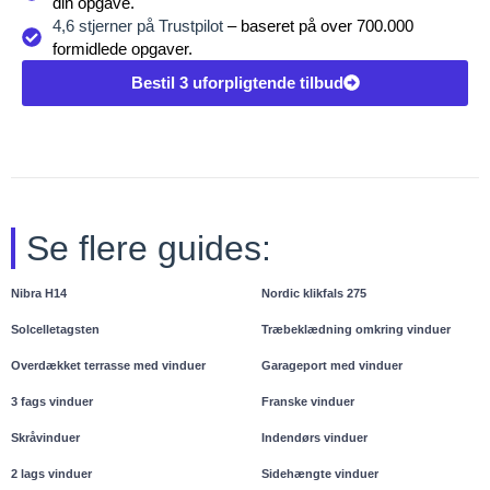
din opgave.
4,6 stjerner på Trustpilot
– baseret på over 700.000
formidlede opgaver.
Bestil 3 uforpligtende tilbud
Se flere guides:
Nibra H14
Nordic klikfals 275
Solcelletagsten
Træbeklædning omkring vinduer
Overdækket terrasse med vinduer
Garageport med vinduer
3 fags vinduer
Franske vinduer
Skråvinduer
Indendørs vinduer
2 lags vinduer
Sidehængte vinduer