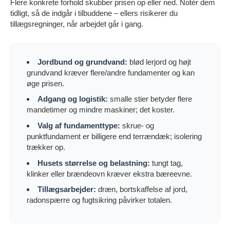
Flere konkrete forhold skubber prisen op eller ned. Notér dem
tidligt, så de indgår i tilbuddene – ellers risikerer du
tillægsregninger, når arbejdet går i gang.
Jordbund og grundvand:
blød lerjord og højt
grundvand kræver flere/andre fundamenter og kan
øge prisen.
Adgang og logistik:
smalle stier betyder flere
mandetimer og mindre maskiner; det koster.
Valg af fundamenttype:
skrue- og
punktfundament er billigere end terrændæk; isolering
trækker op.
Husets størrelse og belastning:
tungt tag,
klinker eller brændeovn kræver ekstra bæreevne.
Tillægsarbejder:
dræn, bortskaffelse af jord,
radonspærre og fugtsikring påvirker totalen.