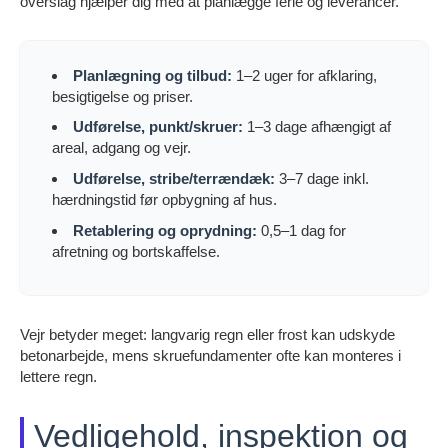
overslag hjælper dig med at planlægge ferie og leverancer.
Planlægning og tilbud:
1–2 uger for afklaring,
besigtigelse og priser.
Udførelse, punkt/skruer:
1–3 dage afhængigt af
areal, adgang og vejr.
Udførelse, stribe/terrændæk:
3–7 dage inkl.
hærdningstid før opbygning af hus.
Retablering og oprydning:
0,5–1 dag for
afretning og bortskaffelse.
Vejr betyder meget: langvarig regn eller frost kan udskyde
betonarbejde, mens skruefundamenter ofte kan monteres i
lettere regn.
Vedligehold, inspektion og