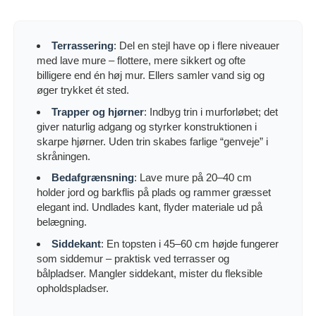
Terrassering
: Del en stejl have op i flere niveauer
med lave mure – flottere, mere sikkert og ofte
billigere end én høj mur. Ellers samler vand sig og
øger trykket ét sted.
Trapper og hjørner
: Indbyg trin i murforløbet; det
giver naturlig adgang og styrker konstruktionen i
skarpe hjørner. Uden trin skabes farlige “genveje” i
skråningen.
Bedafgrænsning
: Lave mure på 20–40 cm
holder jord og barkflis på plads og rammer græsset
elegant ind. Undlades kant, flyder materiale ud på
belægning.
Siddekant
: En topsten i 45–60 cm højde fungerer
som siddemur – praktisk ved terrasser og
bålpladser. Mangler siddekant, mister du fleksible
opholdspladser.