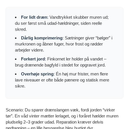
For lidt dræn
: Vandtrykket skubber muren ud;
du ser først små udad-hældninger, siden reelle
skred.
Dårlig komprimering
: Sætninger giver “bølger” i
murkronen og åbner fuger, hvor frost og rødder
arbejder videre.
Forkert jord
: Finkornet ler holder på vandet –
brug drænende bagfyld i stedet for opgravet jord.
Overhøje spring
: Én høj mur frister, men flere
lave niveauer er ofte både pænere og statisk mere
sikre.
Scenario: Du sparer drænslangen væk, fordi jorden “virker
tør”. En våd vinter mætter lerlaget, og i foråret hælder muren
pludselig 2–3 grader udad. Reparation kræver delvis
nedtagning – en lille besparelse blev hurtigt dyr.