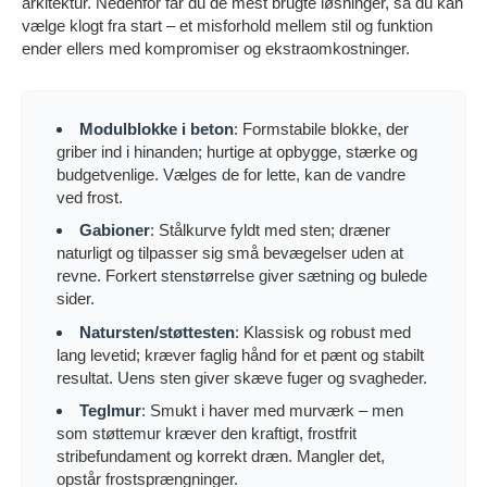
arkitektur. Nedenfor får du de mest brugte løsninger, så du kan
vælge klogt fra start – et misforhold mellem stil og funktion
ender ellers med kompromiser og ekstraomkostninger.
Modulblokke i beton
: Formstabile blokke, der
griber ind i hinanden; hurtige at opbygge, stærke og
budgetvenlige. Vælges de for lette, kan de vandre
ved frost.
Gabioner
: Stålkurve fyldt med sten; dræner
naturligt og tilpasser sig små bevægelser uden at
revne. Forkert stenstørrelse giver sætning og bulede
sider.
Natursten/støttesten
: Klassisk og robust med
lang levetid; kræver faglig hånd for et pænt og stabilt
resultat. Uens sten giver skæve fuger og svagheder.
Teglmur
: Smukt i haver med murværk – men
som støttemur kræver den kraftigt, frostfrit
stribefundament og korrekt dræn. Mangler det,
opstår frostsprængninger.