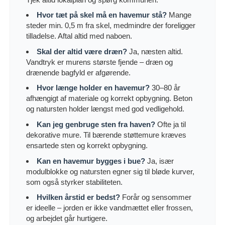
Hvor tæt på skel må en havemur stå?
Mange
steder min. 0,5 m fra skel, medmindre der foreligger
tilladelse. Aftal altid med naboen.
Skal der altid være dræn?
Ja, næsten altid.
Vandtryk er murens største fjende – dræn og
drænende bagfyld er afgørende.
Hvor længe holder en havemur?
30–80 år
afhængigt af materiale og korrekt opbygning. Beton
og natursten holder længst med god vedligehold.
Kan jeg genbruge sten fra haven?
Ofte ja til
dekorative mure. Til bærende støttemure kræves
ensartede sten og korrekt opbygning.
Kan en havemur bygges i bue?
Ja, især
modulblokke og natursten egner sig til bløde kurver,
som også styrker stabiliteten.
Hvilken årstid er bedst?
Forår og sensommer
er ideelle – jorden er ikke vandmættet eller frossen,
og arbejdet går hurtigere.