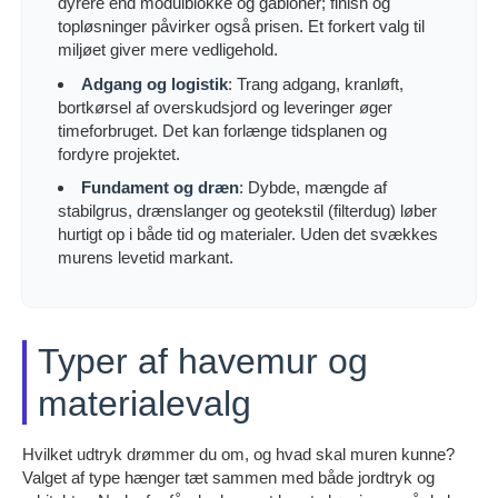
dyrere end modulblokke og gabioner; finish og
topløsninger påvirker også prisen. Et forkert valg til
miljøet giver mere vedligehold.
Adgang og logistik
: Trang adgang, kranløft,
bortkørsel af overskudsjord og leveringer øger
timeforbruget. Det kan forlænge tidsplanen og
fordyre projektet.
Fundament og dræn
: Dybde, mængde af
stabilgrus, drænslanger og geotekstil (filterdug) løber
hurtigt op i både tid og materialer. Uden det svækkes
murens levetid markant.
Typer af havemur og
materialevalg
Hvilket udtryk drømmer du om, og hvad skal muren kunne?
Valget af type hænger tæt sammen med både jordtryk og