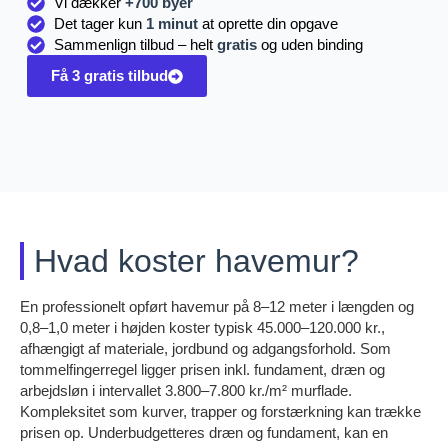
Vi dækker
+700 byer
Det tager kun
1 minut
at oprette din opgave
Sammenlign tilbud – helt
gratis
og uden binding
Få 3 gratis tilbud
Hvad koster havemur?
En professionelt opført havemur på 8–12 meter i længden og
0,8–1,0 meter i højden koster typisk 45.000–120.000 kr.,
afhængigt af materiale, jordbund og adgangsforhold. Som
tommelfingerregel ligger prisen inkl. fundament, dræn og
arbejdsløn i intervallet 3.800–7.800 kr./m² murflade.
Kompleksitet som kurver, trapper og forstærkning kan trække
prisen op. Underbudgetteres dræn og fundament, kan en