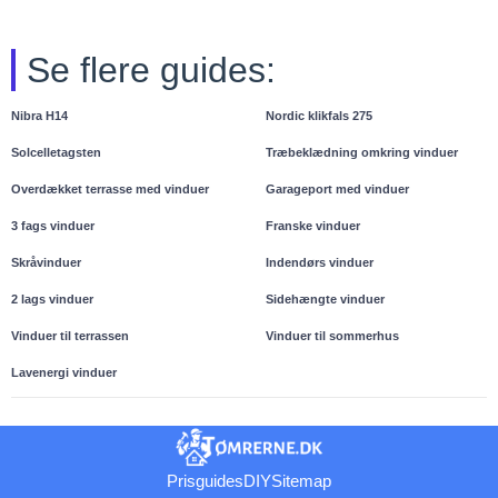
Se flere guides:
Nibra H14
Nordic klikfals 275
Solcelletagsten
Træbeklædning omkring vinduer
Overdækket terrasse med vinduer
Garageport med vinduer
3 fags vinduer
Franske vinduer
Skråvinduer
Indendørs vinduer
2 lags vinduer
Sidehængte vinduer
Vinduer til terrassen
Vinduer til sommerhus
Lavenergi vinduer
Prisguides
DIY
Sitemap