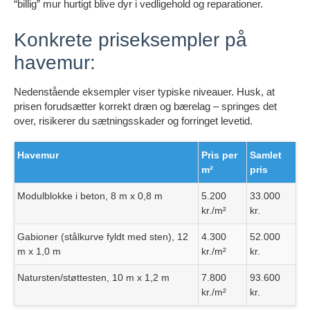
“billig” mur hurtigt blive dyr i vedligehold og reparationer.
Konkrete priseksempler på
havemur:
Nedenstående eksempler viser typiske niveauer. Husk, at
prisen forudsætter korrekt dræn og bærelag – springes det
over, risikerer du sætningsskader og forringet levetid.
Havemur
Pris per
Samlet
m²
pris
Modulblokke i beton, 8 m x 0,8 m
5.200
33.000
kr./m²
kr.
Gabioner (stålkurve fyldt med sten), 12
4.300
52.000
m x 1,0 m
kr./m²
kr.
Natursten/støttesten, 10 m x 1,2 m
7.800
93.600
kr./m²
kr.