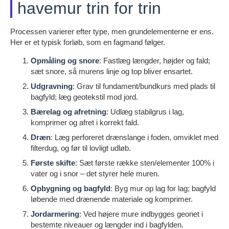
havemur trin for trin
Processen varierer efter type, men grundelementerne er ens.
Her er et typisk forløb, som en fagmand følger.
Opmåling og snore
: Fastlæg længder, højder og fald;
sæt snore, så murens linje og top bliver ensartet.
Udgravning
: Grav til fundament/bundkurs med plads til
bagfyld; læg geotekstil mod jord.
Bærelag og afretning
: Udlæg stabilgrus i lag,
komprimer og afret i korrekt fald.
Dræn
: Læg perforeret drænslange i foden, omviklet med
filterdug, og før til lovligt udløb.
Første skifte
: Sæt første række sten/elementer 100% i
vater og i snor – det styrer hele muren.
Opbygning og bagfyld
: Byg mur op lag for lag; bagfyld
løbende med drænende materiale og komprimer.
Jordarmering
: Ved højere mure indbygges geonet i
bestemte niveauer og længder ind i bagfylden.