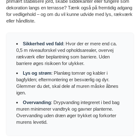
primært stabilisere jord, skabe siddekanter eller fungere som
dekoration langs en terrasse? Tænk også på fremtidig adgang
for vedligehold – og om du vil kunne udvide med lys, rækværk
eller håndliste.
Sikkerhed ved fald
: Hvor der er mere end ca.
0,5 m niveauforskel ved opholdsarealer, overvej
rækværk eller beplantning som barriere. Uden
barriere øges risikoen for ulykker.
Lys og strøm
: Planlæg tomrør og kabler i
bagfylden; eftermontering er besværlig og dyr.
Glemmer du det, skal dele af muren måske åbnes
igen.
Overvanding
: Drypvanding integreret i bed bag
muren minimerer vandtryk og gavner planterne.
Overvanding uden dræn øger trykket og forkorter
murens levetid.