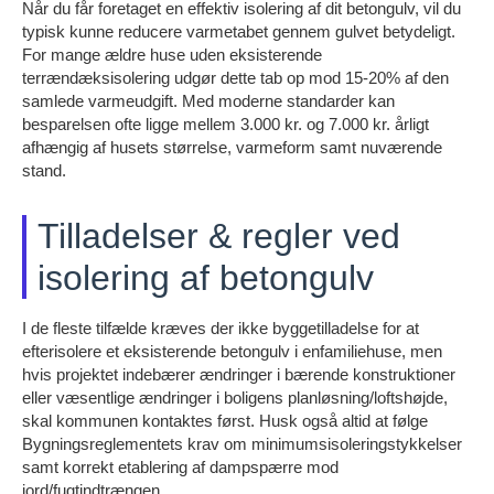
Når du får foretaget en effektiv isolering af dit betongulv, vil du
typisk kunne reducere varmetabet gennem gulvet betydeligt.
For mange ældre huse uden eksisterende
terrændæksisolering udgør dette tab op mod 15-20% af den
samlede varmeudgift. Med moderne standarder kan
besparelsen ofte ligge mellem 3.000 kr. og 7.000 kr. årligt
afhængig af husets størrelse, varmeform samt nuværende
stand.
Tilladelser & regler ved
isolering af betongulv
I de fleste tilfælde kræves der ikke byggetilladelse for at
efterisolere et eksisterende betongulv i enfamiliehuse, men
hvis projektet indebærer ændringer i bærende konstruktioner
eller væsentlige ændringer i boligens planløsning/loftshøjde,
skal kommunen kontaktes først. Husk også altid at følge
Bygningsreglementets krav om minimumsisoleringstykkelser
samt korrekt etablering af dampspærre mod
jord/fugtindtrængen.