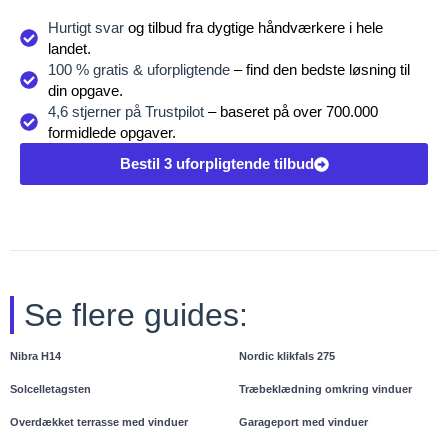
Hurtigt svar
og tilbud fra dygtige håndværkere i hele
landet.
100 % gratis & uforpligtende
– find den bedste løsning til
din opgave.
4,6 stjerner på Trustpilot
– baseret på over 700.000
formidlede opgaver.
Bestil 3 uforpligtende tilbud
Se flere guides:
Nibra H14
Nordic klikfals 275
Solcelletagsten
Træbeklædning omkring vinduer
Overdækket terrasse med vinduer
Garageport med vinduer