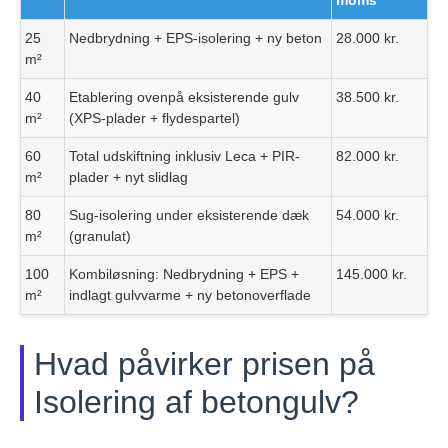
moms
25
Nedbrydning + EPS-isolering + ny beton
28.000 kr.
m²
40
Etablering ovenpå eksisterende gulv
38.500 kr.
m²
(XPS-plader + flydespartel)
60
Total udskiftning inklusiv Leca + PIR-
82.000 kr.
m²
plader + nyt slidlag
80
Sug-isolering under eksisterende dæk
54.000 kr.
m²
(granulat)
100
Kombiløsning: Nedbrydning + EPS +
145.000 kr.
m²
indlagt gulvvarme + ny betonoverflade
Hvad påvirker prisen på
Isolering af betongulv?