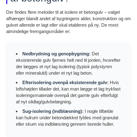
Der findes flere metoder til at isolere et betongulv – valget
afhænger blandt andet af bygningens alder, konstruktion og om
gulvet allerede er lagt eller skal etableres på ny. De mest
almindelige fremgangsmåder er:
Nedbrydning og genopbygning:
Det
eksisterende gulv fjernes helt ned til jorden, hvorefter
der lægges et nyt lag isolering (typisk polystyren
eller mineraluld) under et nyt lag beton.
Efterisolering ovenpå eksisterende gulv:
Hvis
loftshøjden tillader det, kan man lægge et lag trykfast
isoleringsmateriale ovenpå det gamle gulv efterfulgt
af nyt slidlag/gulvbelægning.
Sug-isolering (indblæsning):
I nogle tilfælde
kan hulrum under betondækket fyldes med granulat
eller skum via indblæsning gennem borede huller.