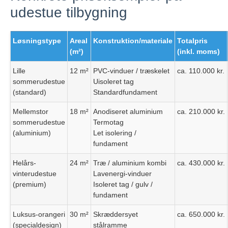
udestue tilbygning
Løsningstype
Areal
Konstruktion/materiale
Totalpris
(m²)
(inkl. moms)
Lille
12 m²
PVC-vinduer / træskelet
ca. 110.000 kr.
sommerudestue
Uisoleret tag
(standard)
Standardfundament
Mellemstor
18 m²
Anodiseret aluminium
ca. 210.000 kr.
sommerudestue
Termotag
(aluminium)
Let isolering /
fundament
Helårs-
24 m²
Træ / aluminium kombi
ca. 430.000 kr.
vinterudestue
Lavenergi-vinduer
(premium)
Isoleret tag / gulv /
fundament
Luksus-orangeri
30 m²
Skræddersyet
ca. 650.000 kr.
(specialdesign)
stålramme