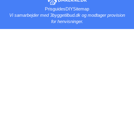
Prisguides
DIY
Sitemap
Vi samarbejder med 3byggetilbud.dk og modtager provision
for henvisninger.