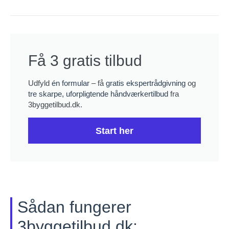
Få 3 gratis tilbud
Udfyld
én formular
– få
gratis ekspertrådgivning
og
tre skarpe, uforpligtende håndværkertilbud
fra
3byggetilbud.dk.
Start her
Sådan fungerer
3byggetilbud.dk: