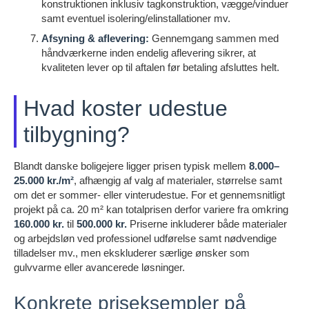
konstruktionen inklusiv tagkonstruktion, vægge/vinduer
samt eventuel isolering/elinstallationer mv.
Afsyning & aflevering:
Gennemgang sammen med
håndværkerne inden endelig aflevering sikrer, at
kvaliteten lever op til aftalen før betaling afsluttes helt.
Hvad koster udestue
tilbygning?
Blandt danske boligejere ligger prisen typisk mellem
8.000–
25.000 kr./m²
, afhængig af valg af materialer, størrelse samt
om det er sommer- eller vinterudestue. For et gennemsnitligt
projekt på ca. 20 m² kan totalprisen derfor variere fra omkring
160.000 kr.
til
500.000 kr.
Priserne inkluderer både materialer
og arbejdsløn ved professionel udførelse samt nødvendige
tilladelser mv., men ekskluderer særlige ønsker som
gulvvarme eller avancerede løsninger.
Konkrete priseksempler på