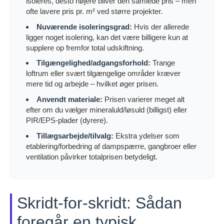
isoleres, desto højere bliver den samlede pris – men
ofte lavere pris pr. m² ved større projekter.
Nuværende isoleringsgrad:
Hvis der allerede
ligger noget isolering, kan det være billigere kun at
supplere op fremfor total udskiftning.
Tilgængelighed/adgangsforhold:
Trange
loftrum eller svært tilgængelige områder kræver
mere tid og arbejde – hvilket øger prisen.
Anvendt materiale:
Prisen varierer meget alt
efter om du vælger mineraluld/løsuld (billigst) eller
PIR/EPS-plader (dyrere).
Tillægsarbejde/tilvalg:
Ekstra ydelser som
etablering/forbedring af dampspærre, gangbroer eller
ventilation påvirker totalprisen betydeligt.
Skridt-for-skridt: Sådan
foregår en typisk