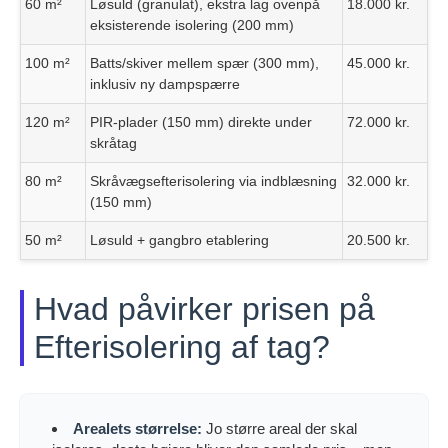
60 m²
Løsuld (granulat), ekstra lag ovenpå
18.000 kr.
eksisterende isolering (200 mm)
100 m²
Batts/skiver mellem spær (300 mm),
45.000 kr.
inklusiv ny dampspærre
120 m²
PIR-plader (150 mm) direkte under
72.000 kr.
skråtag
80 m²
Skråvægsefterisolering via indblæsning
32.000 kr.
(150 mm)
50 m²
Løsuld + gangbro etablering
20.500 kr.
Hvad påvirker prisen på
Efterisolering af tag?
Arealets størrelse:
Jo større areal der skal