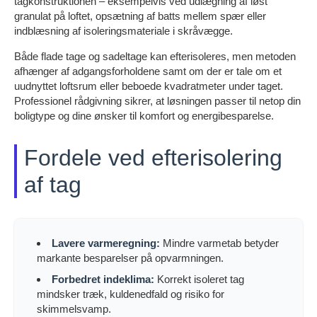
tagkonstruktionen – eksempelvis ved udlægning af løst
granulat på loftet, opsætning af batts mellem spær eller
indblæsning af isoleringsmateriale i skråvægge.
Både flade tage og sadeltage kan efterisoleres, men metoden
afhænger af adgangsforholdene samt om der er tale om et
uudnyttet loftsrum eller beboede kvadratmeter under taget.
Professionel rådgivning sikrer, at løsningen passer til netop din
boligtype og dine ønsker til komfort og energibesparelse.
Fordele ved efterisolering
af tag
Lavere varmeregning:
Mindre varmetab betyder
markante besparelser på opvarmningen.
Forbedret indeklima:
Korrekt isoleret tag
mindsker træk, kuldenedfald og risiko for
skimmelsvamp.