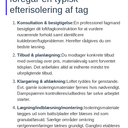
efterisolering af tag
Konsultation & besigtigelse:
En professionel fagmand
besigtiger dit loft/tagkonstruktion for at vurdere
nuværende forhold samt identificere
kuldebroer/fugtproblemer. Herefter rådgives du om
bedste løsning.
Tilbud & planlægning:
Du modtager konkrete tilbud
med overslag over pris, materialevalg samt forventet
tidsplan. Det anbefales altid at indhente mindst tre
uforpligtende tilbud.
Klargøring & afdækning:
Loftet ryddes for genstande.
Evt. gamle isoleringsmaterialer fjernes hvis nødvendigt.
Dampspærren kontrolleres/udbedres før selve arbejdet
starter.
Lægning/indblæsning/montering:
Isoleringsmateriale
lægges ud som batts/plader eller blæses ind som
granulat/løsuld. Særlige områder omkring
rør/gennemføringer tætnes grundigt. Gangbro etableres