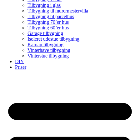
Tilbygning i glas
Tilbygning til murermestervilla
Tilbygning til parcelhus
Tilbygning 70’er hus
Tilbygning 60’er hus
Garage tilbygning
Isoleret udestue tilbygning
Karnap tilbygning
Vinterhave tilbygning
Vinterstue tilbygning
DIY
Priser