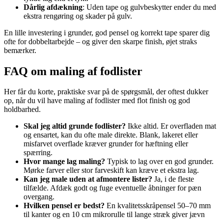
Dårlig afdækning
: Uden tape og gulvbeskytter ender du med
ekstra rengøring og skader på gulv.
En lille investering i grunder, god pensel og korrekt tape sparer dig
ofte for dobbeltarbejde – og giver den skarpe finish, øjet straks
bemærker.
FAQ om maling af fodlister
Her får du korte, praktiske svar på de spørgsmål, der oftest dukker
op, når du vil have maling af fodlister med flot finish og god
holdbarhed.
Skal jeg altid grunde fodlister?
Ikke altid. Er overfladen mat
og ensartet, kan du ofte male direkte. Blank, lakeret eller
misfarvet overflade kræver grunder for hæftning eller
spærring.
Hvor mange lag maling?
Typisk to lag over en god grunder.
Mørke farver eller stor farveskift kan kræve et ekstra lag.
Kan jeg male uden at afmontere lister?
Ja, i de fleste
tilfælde. Afdæk godt og fuge eventuelle åbninger for pæn
overgang.
Hvilken pensel er bedst?
En kvalitetsskråpensel 50–70 mm
til kanter og en 10 cm mikrorulle til lange stræk giver jævn