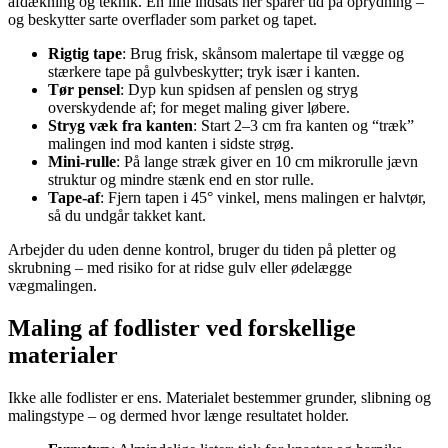
afdækning og teknik. En lille indsats her sparer tid på oprydning –
og beskytter sarte overflader som parket og tapet.
Rigtig tape
: Brug frisk, skånsom malertape til vægge og
stærkere tape på gulvbeskytter; tryk især i kanten.
Tør pensel
: Dyp kun spidsen af penslen og stryg
overskydende af; for meget maling giver løbere.
Stryg væk fra kanten
: Start 2–3 cm fra kanten og “træk”
malingen ind mod kanten i sidste strøg.
Mini-rulle
: På lange stræk giver en 10 cm mikrorulle jævn
struktur og mindre stænk end en stor rulle.
Tape-af
: Fjern tapen i 45° vinkel, mens malingen er halvtør,
så du undgår takket kant.
Arbejder du uden denne kontrol, bruger du tiden på pletter og
skrubning – med risiko for at ridse gulv eller ødelægge
vægmalingen.
Maling af fodlister ved forskellige
materialer
Ikke alle fodlister er ens. Materialet bestemmer grunder, slibning og
malingstype – og dermed hvor længe resultatet holder.