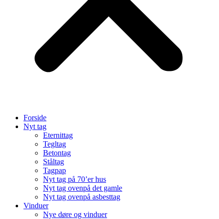
Forside
Nyt tag
Eternittag
Tegltag
Betontag
Ståltag
Tagpap
Nyt tag på 70’er hus
Nyt tag ovenpå det gamle
Nyt tag ovenpå asbesttag
Vinduer
Nye døre og vinduer