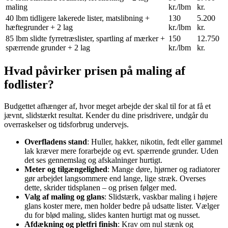
maling
kr./lbm
kr.
40 lbm tidligere lakerede lister, matslibning +
130
5.200
hæftegrunder + 2 lag
kr./lbm
kr.
85 lbm slidte fyrretræslister, spartling af mærker +
150
12.750
spærrende grunder + 2 lag
kr./lbm
kr.
Hvad påvirker prisen på maling af
fodlister?
Budgettet afhænger af, hvor meget arbejde der skal til for at få et
jævnt, slidstærkt resultat. Kender du dine prisdrivere, undgår du
overraskelser og tidsforbrug undervejs.
Overfladens stand
: Huller, hakker, nikotin, fedt eller gammel
lak kræver mere forarbejde og evt. spærrende grunder. Uden
det ses gennemslag og afskalninger hurtigt.
Meter og tilgængelighed
: Mange døre, hjørner og radiatorer
gør arbejdet langsommere end lange, lige stræk. Overses
dette, skrider tidsplanen – og prisen følger med.
Valg af maling og glans
: Slidstærk, vaskbar maling i højere
glans koster mere, men holder bedre på udsatte lister. Vælger
du for blød maling, slides kanten hurtigt mat og nusset.
Afdækning og pletfri finish
: Krav om nul stænk og