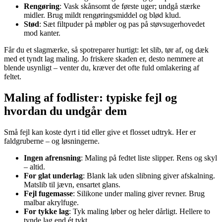
Rengøring
: Vask skånsomt de første uger; undgå stærke
midler. Brug mildt rengøringsmiddel og blød klud.
Stød
: Sæt filtpuder på møbler og pas på støvsugerhovedet
mod kanter.
Får du et slagmærke, så spotreparer hurtigt: let slib, tør af, og dæk
med et tyndt lag maling. Jo friskere skaden er, desto nemmere at
blende usynligt – venter du, kræver det ofte fuld omlakering af
feltet.
Maling af fodlister: typiske fejl og
hvordan du undgår dem
Små fejl kan koste dyrt i tid eller give et flosset udtryk. Her er
faldgruberne – og løsningerne.
Ingen afrensning
: Maling på fedtet liste slipper. Rens og skyl
– altid.
For glat underlag
: Blank lak uden slibning giver afskalning.
Matslib til jævn, ensartet glans.
Fejl fugemasse
: Silikone under maling giver revner. Brug
malbar akrylfuge.
For tykke lag
: Tyk maling løber og heler dårligt. Hellere to
tynde lag end ét tykt.