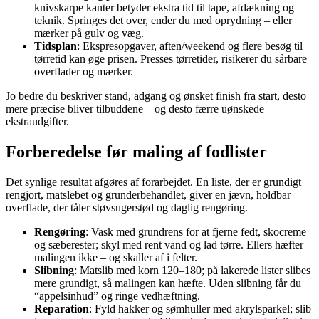
knivskarpe kanter betyder ekstra tid til tape, afdækning og
teknik. Springes det over, ender du med oprydning – eller
mærker på gulv og væg.
Tidsplan
: Ekspresopgaver, aften/weekend og flere besøg til
tørretid kan øge prisen. Presses tørretider, risikerer du sårbare
overflader og mærker.
Jo bedre du beskriver stand, adgang og ønsket finish fra start, desto
mere præcise bliver tilbuddene – og desto færre uønskede
ekstraudgifter.
Forberedelse før maling af fodlister
Det synlige resultat afgøres af forarbejdet. En liste, der er grundigt
rengjort, matslebet og grunderbehandlet, giver en jævn, holdbar
overflade, der tåler støvsugerstød og daglig rengøring.
Rengøring
: Vask med grundrens for at fjerne fedt, skocreme
og sæberester; skyl med rent vand og lad tørre. Ellers hæfter
malingen ikke – og skaller af i felter.
Slibning
: Matslib med korn 120–180; på lakerede lister slibes
mere grundigt, så malingen kan hæfte. Uden slibning får du
“appelsinhud” og ringe vedhæftning.
Reparation
: Fyld hakker og sømhuller med akrylsparkel; slib