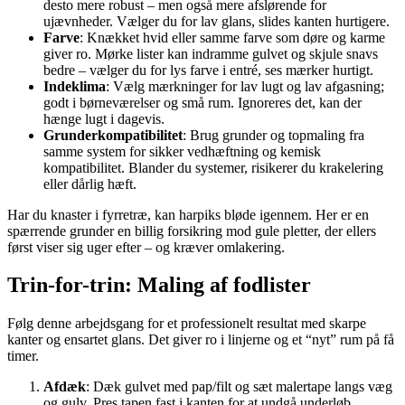
desto mere robust – men også mere afslørende for
ujævnheder. Vælger du for lav glans, slides kanten hurtigere.
Farve
: Knækket hvid eller samme farve som døre og karme
giver ro. Mørke lister kan indramme gulvet og skjule snavs
bedre – vælger du for lys farve i entré, ses mærker hurtigt.
Indeklima
: Vælg mærkninger for lav lugt og lav afgasning;
godt i børneværelser og små rum. Ignoreres det, kan der
hænge lugt i dagevis.
Grunderkompatibilitet
: Brug grunder og topmaling fra
samme system for sikker vedhæftning og kemisk
kompatibilitet. Blander du systemer, risikerer du krakelering
eller dårlig hæft.
Har du knaster i fyrretræ, kan harpiks bløde igennem. Her er en
spærrende grunder en billig forsikring mod gule pletter, der ellers
først viser sig uger efter – og kræver omlakering.
Trin-for-trin: Maling af fodlister
Følg denne arbejdsgang for et professionelt resultat med skarpe
kanter og ensartet glans. Det giver ro i linjerne og et “nyt” rum på få
timer.
Afdæk
: Dæk gulvet med pap/filt og sæt malertape langs væg
og gulv. Pres tapen fast i kanten for at undgå underløb.