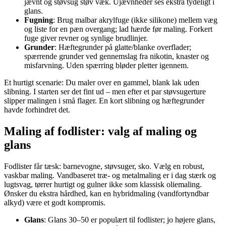
jævnt og støvsug støv væk. Ujævnheder ses ekstra tydeligt i
glans.
Fugning
: Brug malbar akrylfuge (ikke silikone) mellem væg
og liste for en pæn overgang; lad hærde før maling. Forkert
fuge giver revner og synlige brudlinjer.
Grunder
: Hæftegrunder på glatte/blanke overflader;
spærrende grunder ved gennemslag fra nikotin, knaster og
misfarvning. Uden spærring bløder pletter igennem.
Et hurtigt scenarie: Du maler over en gammel, blank lak uden
slibning. I starten ser det fint ud – men efter et par støvsugerture
slipper malingen i små flager. En kort slibning og hæftegrunder
havde forhindret det.
Maling af fodlister: valg af maling og
glans
Fodlister får tæsk: barnevogne, støvsuger, sko. Vælg en robust,
vaskbar maling. Vandbaseret træ- og metalmaling er i dag stærk og
lugtsvag, tørrer hurtigt og gulner ikke som klassisk oliemaling.
Ønsker du ekstra hårdhed, kan en hybridmaling (vandfortyndbar
alkyd) være et godt kompromis.
Glans
: Glans 30–50 er populært til fodlister; jo højere glans,