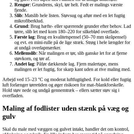
Rengør
: Grundrens, skyl, tør helt. Fedt er malings værste
fjende.
Slib
: Matslib hele listen. Støvsug og aftør med en let fugtig
mikrofiberklud.
Grund
: Brug hæfte- eller spærrende grunder efter behov. Lad
tørre, slib let med korn 180–220 for silkeblød overflade.
Første lag
: Brug en kvalitetspensel (50–70 mm skråpensel)
og evt. en mini-rulle på de lige stræk. Strøg i hele længder for
at undgå overlapmærker.
Mellemslib
: Når malingen er tør, slib ganske let for at fjerne
støvkorn, og tør af.
Andet lag
: Påfør dækkende lag. Fjern malertape, mens
malingen er let fugtig, for skarp kant uden at rive maling med.
Arbejd ved 15–23 °C og moderat luftfugtighed. For kold eller fugtig
luft forlænger tørretiden og øger risikoen for mat-/blankforskelle.
Hold støv nede og undgå gennemtræk – ellers sætter støv sig i
overfladen.
Maling af fodlister uden stænk på væg og
gulv
Skal du male med væggen og gulvet intakt, handler det om kontrol,