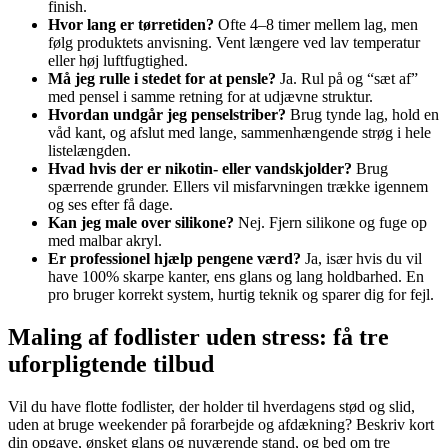
finish.
Hvor lang er tørretiden?
Ofte 4–8 timer mellem lag, men
følg produktets anvisning. Vent længere ved lav temperatur
eller høj luftfugtighed.
Må jeg rulle i stedet for at pensle?
Ja. Rul på og “sæt af”
med pensel i samme retning for at udjævne struktur.
Hvordan undgår jeg penselstriber?
Brug tynde lag, hold en
våd kant, og afslut med lange, sammenhængende strøg i hele
listelængden.
Hvad hvis der er nikotin- eller vandskjolder?
Brug
spærrende grunder. Ellers vil misfarvningen trække igennem
og ses efter få dage.
Kan jeg male over silikone?
Nej. Fjern silikone og fuge op
med malbar akryl.
Er professionel hjælp pengene værd?
Ja, især hvis du vil
have 100% skarpe kanter, ens glans og lang holdbarhed. En
pro bruger korrekt system, hurtig teknik og sparer dig for fejl.
Maling af fodlister uden stress: få tre
uforpligtende tilbud
Vil du have flotte fodlister, der holder til hverdagens stød og slid,
uden at bruge weekender på forarbejde og afdækning? Beskriv kort
din opgave, ønsket glans og nuværende stand, og bed om tre