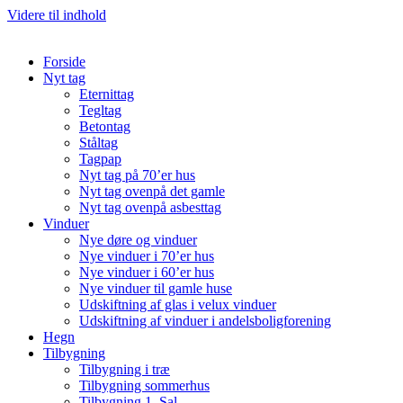
Videre til indhold
Forside
Nyt tag
Eternittag
Tegltag
Betontag
Ståltag
Tagpap
Nyt tag på 70’er hus
Nyt tag ovenpå det gamle
Nyt tag ovenpå asbesttag
Vinduer
Nye døre og vinduer
Nye vinduer i 70’er hus
Nye vinduer i 60’er hus
Nye vinduer til gamle huse
Udskiftning af glas i velux vinduer
Udskiftning af vinduer i andelsboligforening
Hegn
Tilbygning
Tilbygning i træ
Tilbygning sommerhus
Tilbygning 1. Sal