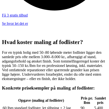
Få 3 gratis tilbud
Se hvor let det er
Hvad koster maling af fodlister?
For en typisk bolig med 50–80 løbende meter fodlister ligger den
samlede pris ofte mellem 3.000–8.000 kr., afhængigt af stand,
adgangsforhold og ønsket finish. Som tommelfingerregel koster det
typisk 50–150 kr./lbm for en professionel løsning, inkl. materialer.
Ved omfattende reparationer eller spærrende grunder kan prisen
ligge højere. Undervurderes forarbejdet, ender du ofte med enten
ekstraregninger – eller en finish, der ikke holder.
Konkrete priseksempler på maling af fodlister:
Pris pr.
Samlet
Opgave (maling af fodlister)
lbm
pris
60 lbm standard fodlister, let slibning + 2 lag
90
5.400