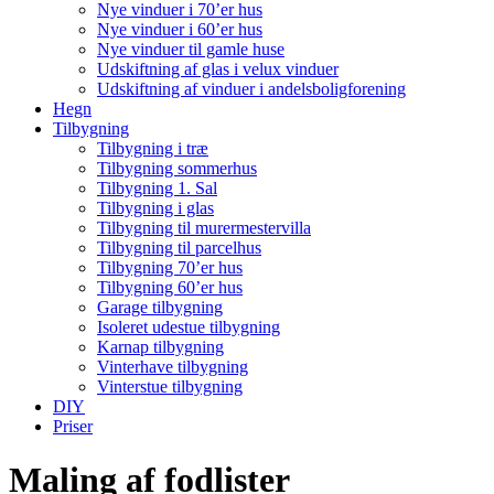
Nye vinduer i 70’er hus
Nye vinduer i 60’er hus
Nye vinduer til gamle huse
Udskiftning af glas i velux vinduer
Udskiftning af vinduer i andelsboligforening
Hegn
Tilbygning
Tilbygning i træ
Tilbygning sommerhus
Tilbygning 1. Sal
Tilbygning i glas
Tilbygning til murermestervilla
Tilbygning til parcelhus
Tilbygning 70’er hus
Tilbygning 60’er hus
Garage tilbygning
Isoleret udestue tilbygning
Karnap tilbygning
Vinterhave tilbygning
Vinterstue tilbygning
DIY
Priser
Maling af fodlister