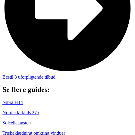
Bestil 3 uforpligtende tilbud
Se flere guides:
Nibra H14
Nordic klikfals 275
Solcelletagsten
Træbeklædning omkring vinduer