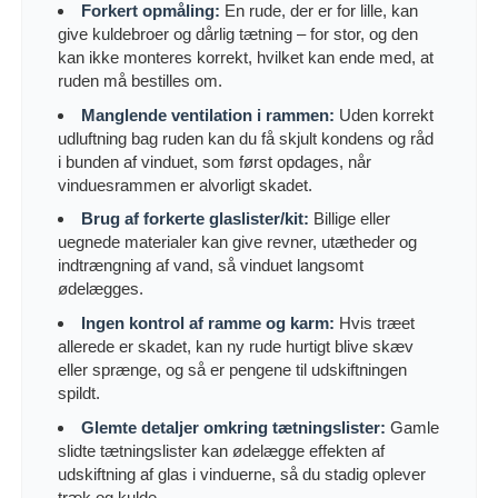
Forkert opmåling:
En rude, der er for lille, kan
give kuldebroer og dårlig tætning – for stor, og den
kan ikke monteres korrekt, hvilket kan ende med, at
ruden må bestilles om.
Manglende ventilation i rammen:
Uden korrekt
udluftning bag ruden kan du få skjult kondens og råd
i bunden af vinduet, som først opdages, når
vinduesrammen er alvorligt skadet.
Brug af forkerte glaslister/kit:
Billige eller
uegnede materialer kan give revner, utætheder og
indtrængning af vand, så vinduet langsomt
ødelægges.
Ingen kontrol af ramme og karm:
Hvis træet
allerede er skadet, kan ny rude hurtigt blive skæv
eller sprænge, og så er pengene til udskiftningen
spildt.
Glemte detaljer omkring tætningslister:
Gamle
slidte tætningslister kan ødelægge effekten af
udskiftning af glas i vinduerne, så du stadig oplever
træk og kulde.