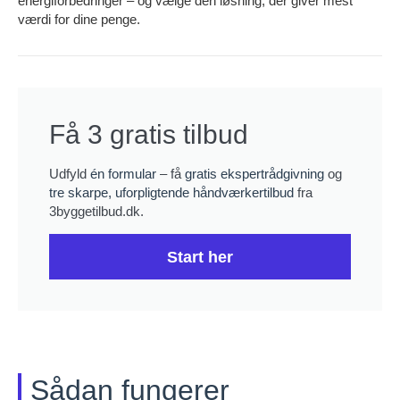
energiforbedringer – og vælge den løsning, der giver mest
værdi for dine penge.
Få 3 gratis tilbud
Udfyld
én formular
– få
gratis ekspertrådgivning
og
tre skarpe, uforpligtende håndværkertilbud
fra
3byggetilbud.dk.
Start her
Sådan fungerer