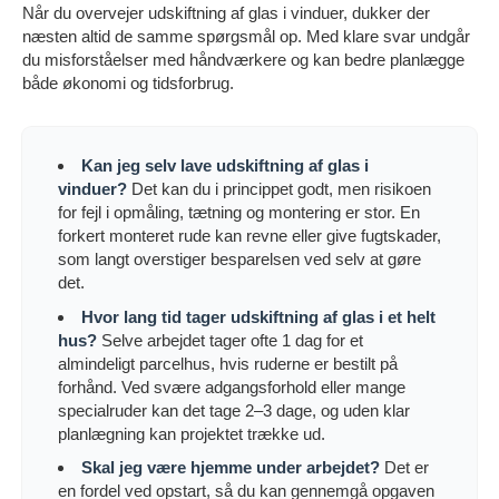
Når du overvejer udskiftning af glas i vinduer, dukker der
næsten altid de samme spørgsmål op. Med klare svar undgår
du misforståelser med håndværkere og kan bedre planlægge
både økonomi og tidsforbrug.
Kan jeg selv lave udskiftning af glas i
vinduer?
Det kan du i princippet godt, men risikoen
for fejl i opmåling, tætning og montering er stor. En
forkert monteret rude kan revne eller give fugtskader,
som langt overstiger besparelsen ved selv at gøre
det.
Hvor lang tid tager udskiftning af glas i et helt
hus?
Selve arbejdet tager ofte 1 dag for et
almindeligt parcelhus, hvis ruderne er bestilt på
forhånd. Ved svære adgangsforhold eller mange
specialruder kan det tage 2–3 dage, og uden klar
planlægning kan projektet trække ud.
Skal jeg være hjemme under arbejdet?
Det er
en fordel ved opstart, så du kan gennemgå opgaven