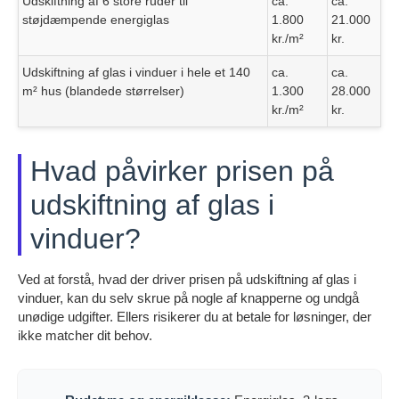
Udskiftning af 6 store ruder til
ca.
ca.
støjdæmpende energiglas
1.800
21.000
kr./m²
kr.
Udskiftning af glas i vinduer i hele et 140
ca.
ca.
m² hus (blandede størrelser)
1.300
28.000
kr./m²
kr.
Hvad påvirker prisen på
udskiftning af glas i
vinduer?
Ved at forstå, hvad der driver prisen på udskiftning af glas i
vinduer, kan du selv skrue på nogle af knapperne og undgå
unødige udgifter. Ellers risikerer du at betale for løsninger, der
ikke matcher dit behov.