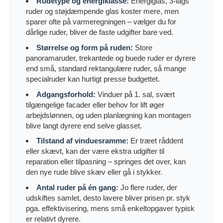
Rudetype og energiklasse:
Energiglas, 3-lags
ruder og støjdæmpende glas koster mere, men
sparer ofte på varmeregningen – vælger du for
dårlige ruder, bliver de faste udgifter bare ved.
Størrelse og form på ruden:
Store
panoramaruder, trekantede og buede ruder er dyrere
end små, standard rektangulære ruder, så mange
specialruder kan hurtigt presse budgettet.
Adgangsforhold:
Vinduer på 1. sal, svært
tilgængelige facader eller behov for lift øger
arbejdslønnen, og uden planlægning kan montagen
blive langt dyrere end selve glasset.
Tilstand af vinduesramme:
Er træet råddent
eller skævt, kan der være ekstra udgifter til
reparation eller tilpasning – springes det over, kan
den nye rude blive skæv eller gå i stykker.
Antal ruder på én gang:
Jo flere ruder, der
udskiftes samlet, desto lavere bliver prisen pr. styk
pga. effektivisering, mens små enkeltopgaver typisk
er relativt dyrere.