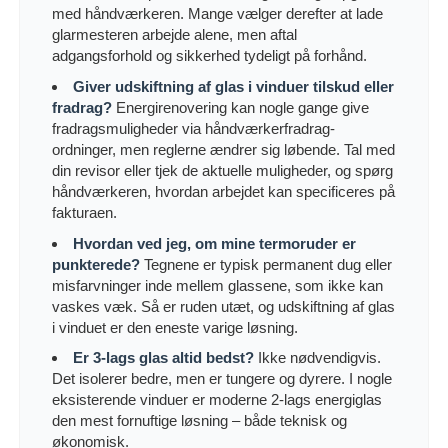
med håndværkeren. Mange vælger derefter at lade
glarmesteren arbejde alene, men aftal
adgangsforhold og sikkerhed tydeligt på forhånd.
Giver udskiftning af glas i vinduer tilskud eller
fradrag?
Energirenovering kan nogle gange give
fradragsmuligheder via håndværkerfradrag-
ordninger, men reglerne ændrer sig løbende. Tal med
din revisor eller tjek de aktuelle muligheder, og spørg
håndværkeren, hvordan arbejdet kan specificeres på
fakturaen.
Hvordan ved jeg, om mine termoruder er
punkterede?
Tegnene er typisk permanent dug eller
misfarvninger inde mellem glassene, som ikke kan
vaskes væk. Så er ruden utæt, og udskiftning af glas
i vinduet er den eneste varige løsning.
Er 3-lags glas altid bedst?
Ikke nødvendigvis.
Det isolerer bedre, men er tungere og dyrere. I nogle
eksisterende vinduer er moderne 2-lags energiglas
den mest fornuftige løsning – både teknisk og
økonomisk.