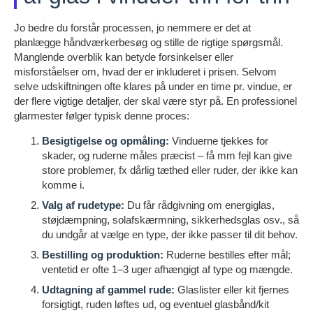
Jo bedre du forstår processen, jo nemmere er det at
planlægge håndværkerbesøg og stille de rigtige spørgsmål.
Manglende overblik kan betyde forsinkelser eller
misforståelser om, hvad der er inkluderet i prisen. Selvom
selve udskiftningen ofte klares på under en time pr. vindue, er
der flere vigtige detaljer, der skal være styr på. En professionel
glarmester følger typisk denne proces:
Besigtigelse og opmåling:
Vinduerne tjekkes for
skader, og ruderne måles præcist – få mm fejl kan give
store problemer, fx dårlig tæthed eller ruder, der ikke kan
komme i.
Valg af rudetype:
Du får rådgivning om energiglas,
støjdæmpning, solafskærmning, sikkerhedsglas osv., så
du undgår at vælge en type, der ikke passer til dit behov.
Bestilling og produktion:
Ruderne bestilles efter mål;
ventetid er ofte 1–3 uger afhængigt af type og mængde.
Udtagning af gammel rude:
Glaslister eller kit fjernes
forsigtigt, ruden løftes ud, og eventuel glasbånd/kit