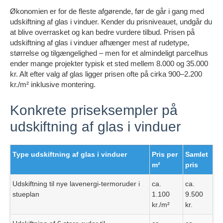
Økonomien er for de fleste afgørende, før de går i gang med
udskiftning af glas i vinduer. Kender du prisniveauet, undgår du
at blive overrasket og kan bedre vurdere tilbud. Prisen på
udskiftning af glas i vinduer afhænger mest af rudetype,
størrelse og tilgængelighed – men for et almindeligt parcelhus
ender mange projekter typisk et sted mellem 8.000 og 35.000
kr. Alt efter valg af glas ligger prisen ofte på cirka 900–2.200
kr./m² inklusive montering.
Konkrete priseksempler på
udskiftning af glas i vinduer
Type udskiftning af glas i vinduer
Pris per
Samlet
m²
pris
Udskiftning til nye lavenergi-termoruder i
ca.
ca.
stueplan
1.100
9.500
kr./m²
kr.