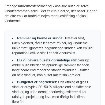
I mange murermestervillaer og klassiske huse er selve
vinduesrammen solid – det er kun ruderne, der halter. Her er
det ofte en klar fordel at nøjes med udskiftning af glas i
vinduerne.
Rammer og karme er sunde:
Træet er fast,
uden blødhed, råd eller store revner, og vinduerne
lukker tæt; ignoreres begyndende skader, kan en lille
reparation udvikle sig til et helt vindueskift.
Du vil bevare husets oprindelige stil:
Særligt i
ældre huse klæder de oprindelige rammer facaden
langt bedre end moderne standardvinduer – skifter
du hele vinduet, kan huset miste sin karakter.
Budgettet er begrænset:
Udskiftning af glas i
vinduer er typisk 30–50 % billigere end at skifte hele
vinduet, og uden denne prioritering risikerer du at
udskyde projektet og leve med dårligt indeklima i
flere år.