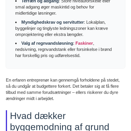
Terræn og adgang
: Store niveauforskelle eller
smal adgang øger maskintid og behov for
midlertidige løsninger.
Myndighedskrav og servitutter
: Lokalplan,
byggelinjer og tinglyste ledningszoner kan kræve
omprojektering eller ekstra længder.
Valg af regnvandsløsning
:
Faskiner
,
nedsivning, regnvandstank eller forsinkelse i brønd
har forskellig pris og udførelsestid.
En erfaren entreprenør kan gennemgå forholdene på stedet,
så du undgår at budgettere forkert. Det betaler sig at få flere
tilbud med samme forudsætninger – ellers risikerer du dyre
ændringer midt i arbejdet.
Hvad dækker
byggemodning af grund