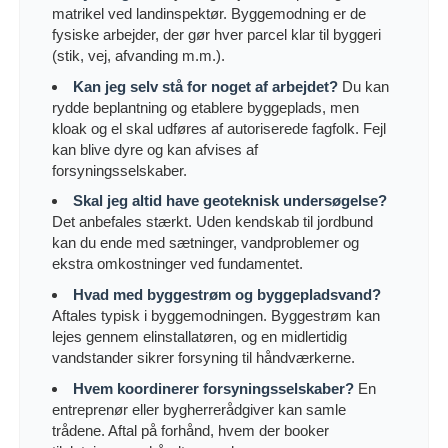
matrikel ved landinspektør. Byggemodning er de
fysiske arbejder, der gør hver parcel klar til byggeri
(stik, vej, afvanding m.m.).
Kan jeg selv stå for noget af arbejdet?
Du kan
rydde beplantning og etablere byggeplads, men
kloak og el skal udføres af autoriserede fagfolk. Fejl
kan blive dyre og kan afvises af
forsyningsselskaber.
Skal jeg altid have geoteknisk undersøgelse?
Det anbefales stærkt. Uden kendskab til jordbund
kan du ende med sætninger, vandproblemer og
ekstra omkostninger ved fundamentet.
Hvad med byggestrøm og byggepladsvand?
Aftales typisk i byggemodningen. Byggestrøm kan
lejes gennem elinstallatøren, og en midlertidig
vandstander sikrer forsyning til håndværkerne.
Hvem koordinerer forsyningsselskaber?
En
entreprenør eller bygherrerådgiver kan samle
trådene. Aftal på forhånd, hvem der booker