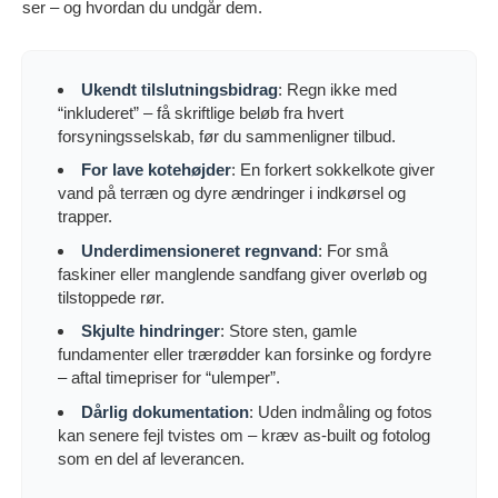
ser – og hvordan du undgår dem.
Ukendt tilslutningsbidrag
: Regn ikke med
“inkluderet” – få skriftlige beløb fra hvert
forsyningsselskab, før du sammenligner tilbud.
For lave kotehøjder
: En forkert sokkelkote giver
vand på terræn og dyre ændringer i indkørsel og
trapper.
Underdimensioneret regnvand
: For små
faskiner eller manglende sandfang giver overløb og
tilstoppede rør.
Skjulte hindringer
: Store sten, gamle
fundamenter eller trærødder kan forsinke og fordyre
– aftal timepriser for “ulemper”.
Dårlig dokumentation
: Uden indmåling og fotos
kan senere fejl tvistes om – kræv as-built og fotolog
som en del af leverancen.