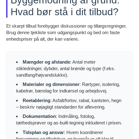
Hvad bør stå i dit tilbud?
Et skarpt tilbud forebygger diskussioner og tillægsregninger.
Brug denne tjekliste som udgangspunkt og bed om faste
enhedspriser på alt, der kan variere.
Mængder og afstande
: Antal meter
stikledninger, dybder, antal brønde og type (f.eks.
sandfang/højvandslukke).
Materialer og dimensioner
: Rørtyper, isolering,
kabelrør, bærelag for indkørsel og arbejdsvej.
Reetablering
: Asfalt/fortov, rabat, kantsten, hegn
– beskriv nøjagtigt standarden for aflevering.
Dokumentation
: Indmåling, fotolog,
tæthedsprøver og as-built-tegning inkluderet i prisen.
Tidsplan og ansvar
: Hvem koordinerer
forsyninger og tilladelser, og hvornår er alt klar til