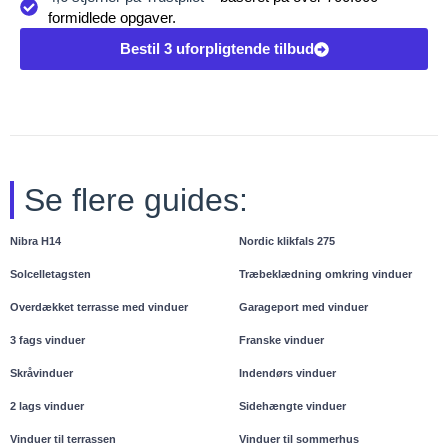
formidlede opgaver.
Bestil 3 uforpligtende tilbud
Se flere guides:
Nibra H14
Nordic klikfals 275
Solcelletagsten
Træbeklædning omkring vinduer
Overdækket terrasse med vinduer
Garageport med vinduer
3 fags vinduer
Franske vinduer
Skråvinduer
Indendørs vinduer
2 lags vinduer
Sidehængte vinduer
Vinduer til terrassen
Vinduer til sommerhus