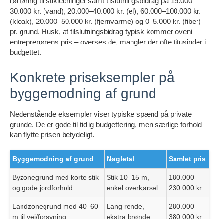
rørføring til stikledninger samt tilslutningsbidrag på 15.000–
30.000 kr. (vand), 20.000–40.000 kr. (el), 60.000–100.000 kr.
(kloak), 20.000–50.000 kr. (fjernvarme) og 0–5.000 kr. (fiber)
pr. grund. Husk, at tilslutningsbidrag typisk kommer oveni
entreprenørens pris – overses de, mangler der ofte titusinder i
budgettet.
Konkrete priseksempler på
byggemodning af grund
Nedenstående eksempler viser typiske spænd på private
grunde. De er gode til tidlig budgettering, men særlige forhold
kan flytte prisen betydeligt.
Byggemodning af grund
Nøgletal
Samlet pris
Byzonegrund med korte stik
Stik 10–15 m,
180.000–
og gode jordforhold
enkel overkørsel
230.000 kr.
Landzonegrund med 40–60
Lang rende,
280.000–
m til vej/forsyning
ekstra brønde
380.000 kr.