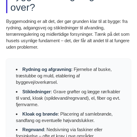
over?
Byggemodning er alt det, der gør grunden klar til at bygge: fra
rydning, adgangsvej og stikledninger til afvanding,
terrænregulering og midlertidige forsyninger. Tænk på det som
husets usynlige fundament – det, der får alt andet til at fungere
uden problemer.
Rydning og afgravning
: Fjernelse af buske,
træstubbe og muld, etablering af
byggevej/overkørsel.
Stikledninger
: Grave grøfter og lægge rør/kabler
til vand, kloak (spildevand/regnvand), el, fiber og evt.
fjernvarme.
Kloak og brønde
: Placering af samlebrønde,
sandfang og eventuelle højvandslukker.
Regnvand
: Nedsivning via faskiner eller
forsinkelse – ofte et krav i nye områder.