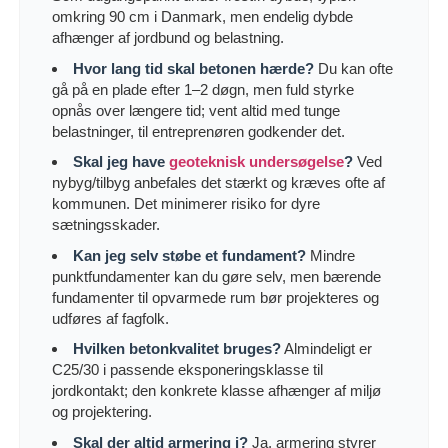
omkring 90 cm i Danmark, men endelig dybde
afhænger af jordbund og belastning.
Hvor lang tid skal betonen hærde?
Du kan ofte
gå på en plade efter 1–2 døgn, men fuld styrke
opnås over længere tid; vent altid med tunge
belastninger, til entreprenøren godkender det.
Skal jeg have
geoteknisk undersøgelse
?
Ved
nybyg/tilbyg anbefales det stærkt og kræves ofte af
kommunen. Det minimerer risiko for dyre
sætningsskader.
Kan jeg selv støbe et fundament?
Mindre
punktfundamenter kan du gøre selv, men bærende
fundamenter til opvarmede rum bør projekteres og
udføres af fagfolk.
Hvilken betonkvalitet bruges?
Almindeligt er
C25/30 i passende eksponeringsklasse til
jordkontakt; den konkrete klasse afhænger af miljø
og projektering.
Skal der altid armering i?
Ja, armering styrer