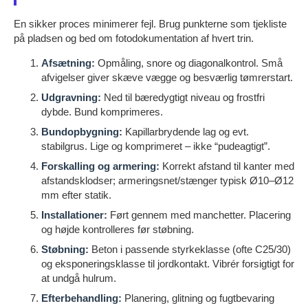
En sikker proces minimerer fejl. Brug punkterne som tjekliste
på pladsen og bed om fotodokumentation af hvert trin.
Afsætning:
Opmåling, snore og diagonalkontrol. Små
afvigelser giver skæve vægge og besværlig tømrerstart.
Udgravning:
Ned til bæredygtigt niveau og frostfri
dybde. Bund komprimeres.
Bundopbygning:
Kapillarbrydende lag og evt.
stabilgrus. Lige og komprimeret – ikke “pudeagtigt”.
Forskalling og armering:
Korrekt afstand til kanter med
afstandsklodser; armeringsnet/stænger typisk Ø10–Ø12
mm efter statik.
Installationer:
Ført gennem med manchetter. Placering
og højde kontrolleres før støbning.
Støbning:
Beton i passende styrkeklasse (ofte C25/30)
og eksponeringsklasse til jordkontakt. Vibrér forsigtigt for
at undgå hulrum.
Efterbehandling:
Planering, glitning og fugtbevaring