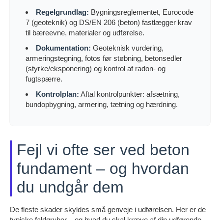
Regelgrundlag:
Bygningsreglementet, Eurocode
7 (geoteknik) og DS/EN 206 (beton) fastlægger krav
til bæreevne, materialer og udførelse.
Dokumentation:
Geoteknisk vurdering,
armeringstegning, fotos før støbning, betonsedler
(styrke/eksponering) og kontrol af radon- og
fugtspærre.
Kontrolplan:
Aftal kontrolpunkter: afsætning,
bundopbygning, armering, tætning og hærdning.
Fejl vi ofte ser ved beton
fundament – og hvordan
du undgår dem
De fleste skader skyldes små genveje i udførelsen. Her er de
typiske faldgruber – og hvad du skal kræve af din udførende.