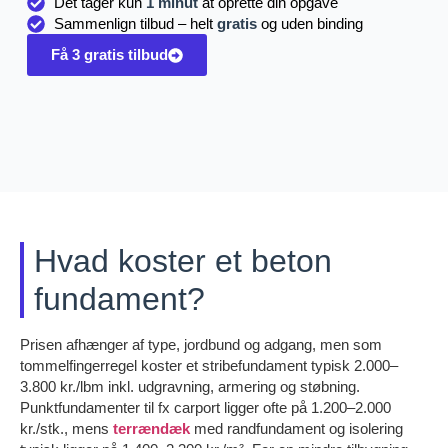
Det tager kun
1 minut
at oprette din opgave
Sammenlign tilbud – helt
gratis
og uden binding
Få 3 gratis tilbud
Hvad koster et beton
fundament?
Prisen afhænger af type, jordbund og adgang, men som
tommelfingerregel koster et stribefundament typisk 2.000–
3.800 kr./lbm inkl. udgravning, armering og støbning.
Punktfundamenter til fx carport ligger ofte på 1.200–2.000
kr./stk., mens
terrændæk
med randfundament og isolering