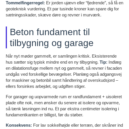
Tommelfingerregel:
Er jorden ujævn eller “fjedrende”, så få en
geoteknisk vurdering. Et par tusinde kroner kan spare dig for
sætningsskader, skæve døre og revner i murværk.
Beton fundament til
tilbygning og garage
Når nyt møder gammelt, er samlingen kritisk. Eksisterende
hus sætter sig typisk mindre end en ny tilbygning.
Tip:
Indlæg
en dilatationsfuge mellem nyt og gammelt, så revner i facaden
undgås ved forskellige bevægelser. Planlæg også adgangsvej
for maskiner og betonbil samt håndtering af overskudsjord –
ellers forsinkes arbejdet, og udgiften stiger.
For garager og uopvarmede rum er randfundament + uisoleret
plade ofte nok, men ønsker du senere at isolere og opvarme,
så tænk løsningen ind nu. Et par ekstra centimeter isolering i
fundamentkanten er billigst, før du støber.
Konsekvens:
For lav sokkelhøjde eller terræn, der skråner ind