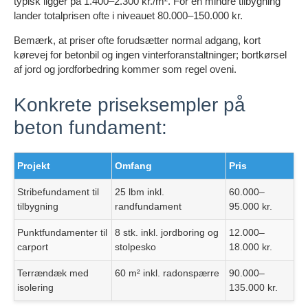
typisk ligger på 1.400–2.300 kr./m². For en mindre tilbygning
lander totalprisen ofte i niveauet 80.000–150.000 kr.
Bemærk, at priser ofte forudsætter normal adgang, kort
kørevej for betonbil og ingen vinterforanstaltninger; bortkørsel
af jord og jordforbedring kommer som regel oveni.
Konkrete priseksempler på
beton fundament:
Projekt
Omfang
Pris
Stribefundament til
25 lbm inkl.
60.000–
tilbygning
randfundament
95.000 kr.
Punktfundamenter til
8 stk. inkl. jordboring og
12.000–
carport
stolpesko
18.000 kr.
Terrændæk med
60 m² inkl. radonspærre
90.000–
isolering
135.000 kr.