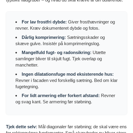
For lav frostfri dybde:
Giver frosthævninger og
revner. Kræv dokumenteret dybde og fotos.
Dårlig komprimering:
Sætningsskader og
skæve gulve. Insistér på komprimeringslog.
Mangelfuld fugt- og radonsikring:
Utætte
samlinger bliver til skjult fugt. Tjek overlap og
manchetter.
Ingen dilatationsfuge mod eksisterende hus:
Revner i facaden ved forskellig sætning. Bed om klar
fugetegning.
For lidt armering eller forkert afstand:
Revner
og svag kant. Se armering før støbning.
Tjek dette selv:
Mål diagonaler før støbning; de skal være ens
for rektangulære fundamenter. Små skævheder nu bliver store