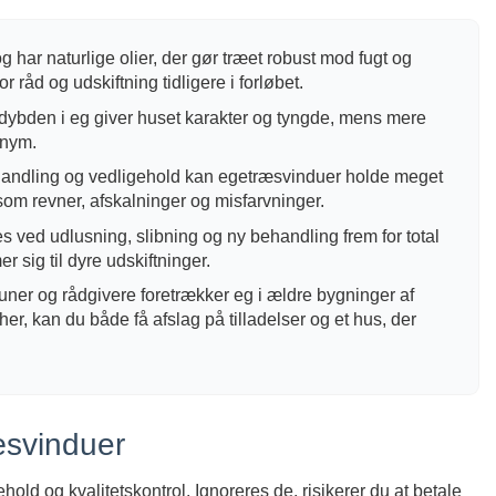
og har naturlige olier, der gør træet robust mod fugt og
 råd og udskiftning tidligere i forløbet.
dybden i eg giver huset karakter og tyngde, mens mere
onym.
andling og vedligehold kan egetræsvinduer holde meget
om revner, afskalninger og misfarvninger.
 ved udlusning, slibning og ny behandling frem for total
 sig til dyre udskiftninger.
r og rådgivere foretrækker eg i ældre bygninger af
 her, kan du både få afslag på tilladelser og et hus, der
æsvinduer
ld og kvalitetskontrol. Ignoreres de, risikerer du at betale