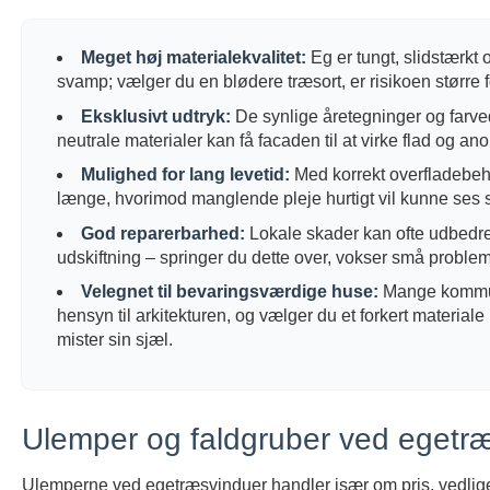
Meget høj materialekvalitet:
Eg er tungt, slidstærkt 
svamp; vælger du en blødere træsort, er risikoen større for
Eksklusivt udtryk:
De synlige åretegninger og farve
neutrale materialer kan få facaden til at virke flad og an
Mulighed for lang levetid:
Med korrekt overfladebeh
længe, hvorimod manglende pleje hurtigt vil kunne ses s
God reparerbarhed:
Lokale skader kan ofte udbedres
udskiftning – springer du dette over, vokser små problemer
Velegnet til bevaringsværdige huse:
Mange kommune
hensyn til arkitekturen, og vælger du et forkert materiale
mister sin sjæl.
Ulemper og faldgruber ved egetr
Ulemperne ved egetræsvinduer handler især om pris, vedligeho