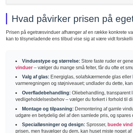
Hvad påvirker prisen på eg
Prisen på egetræsvinduer afhænger af en række konkrete valg,
kan to tilsyneladende ens tilbud vise sig at være vidt forskelli
Vinduestype og størrelse:
Store faste ruder er gene
vinduer
– vælger du mange små felter, får du ofte et sm
Valg af glas:
Energiglas, solafskærmende glas eller 
varmeregningen og støjniveauet; undlader du dette, kan 
Overfladebehandling:
Oliebehandling, transparent l
vedligeholdelsesbehov – vælger du forkert i forhold til din
Montage og tilpasning:
Demontering af gamle vindue
udgøre en betydelig del af den samlede pris, og spares de
Specialløsninger og design:
Sprosser,
buede vind
prisen, men fravælger du dem, kan huset miste noget af 