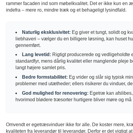
rammer facaden ind som møbelkvalitet. Det er ikke kun en æs
indefra – mere ro, mindre træk og et behageligt lysindfald.
Naturlig eksklusivitet:
Eg giver et tungt, solidt og 
liebhaveri – vælger du en billigere løsning, kan huset hu
gennemført.
Lang levetid:
Rigtigt producerede og vedligeholdte 
standardfyr, mens dårlig kvalitet eller manglende pleje bet
langt højere samlet pris.
Bedre formstabilitet:
Eg vrider og slår sig typisk mi
problemer med utætheder; ellers risikerer du vinduer, der 
God mulighed for renovering:
Egetræ kan afslibes,
hvorimod blødere træsorter hurtigere bliver møre og må u
Omvendt er egetræsvinduer ikke for alle. De koster mere, kræ
kvaliteten fra leverandør til leverandør. Derfor er det vigtigt at