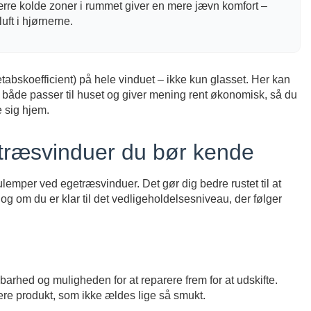
rre kolde zoner i rummet giver en mere jævn komfort –
ft i hjørnerne.
tabskoefficient) på hele vinduet – ikke kun glasset. Her kan
både passer til huset og giver mening rent økonomisk, så du
e sig hjem.
træsvinduer du bør kende
ulemper ved egetræsvinduer. Det gør dig bedre rustet til at
 og om du er klar til det vedligeholdelsesniveau, der følger
rhed og muligheden for at reparere frem for at udskifte.
ere produkt, som ikke ældes lige så smukt.