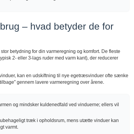
brug – hvad betyder de for
tor betydning for din varmeregning og komfort. De fleste
isk 2- eller 3-lags ruder med varm kant), der reducerer
vinduer, kan en udskiftning til nye egetræsvinduer ofte sænke
s tilbage” gennem lavere varmeregning over årene.
rmen og mindsker kuldenedfald ved vinduerne; ellers vil
ubehageligt træk i opholdsrum, mens utætte vinduer kan
igt varmt.