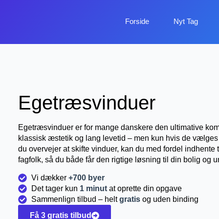
Forside
Nyt Tag
Egetræsvinduer
Egetræsvinduer er for mange danskere den ultimative komb
klassisk æstetik og lang levetid – men kun hvis de vælges 
du overvejer at skifte vinduer, kan du med fordel indhente t
fagfolk, så du både får den rigtige løsning til din bolig og 
Vi dækker
+700 byer
Det tager kun
1 minut
at oprette din opgave
Sammenlign tilbud – helt
gratis
og uden binding
Få 3 gratis tilbud