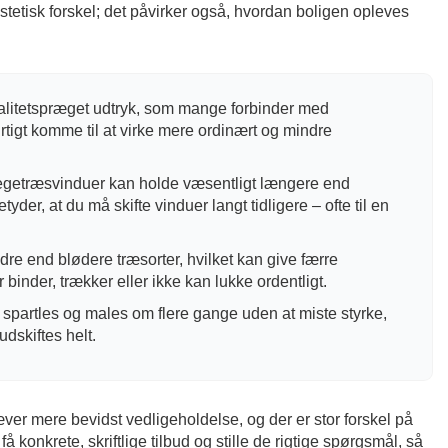
tetisk forskel; det påvirker også, hvordan boligen opleves
kvalitetspræget udtryk, som mange forbinder med
rtigt komme til at virke mere ordinært og mindre
egetræsvinduer kan holde væsentligt længere end
yder, at du må skifte vinduer langt tidligere – ofte til en
ndre end blødere træsorter, hvilket kan give færre
binder, trækker eller ikke kan lukke ordentligt.
 spartles og males om flere gange uden at miste styrke,
dskiftes helt.
ver mere bevidst vedligeholdelse, og der er stor forskel på
 få konkrete, skriftlige tilbud og stille de rigtige spørgsmål, så