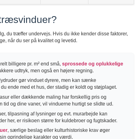
etræsvinduer?
 du træffer undervejs. Hvis du ikke kender disse faktorer,
ge, når du ser på kvalitet og levetid.
relt billigere pr. m² end små,
sprossede og oplukkelige
ukkere udtryk, men også en højere regning.
lydruder gør vinduet dyrere, men kan sænke
du ende med et hus, der stadig er koldt og støjplaget.
asur eller dækkende maling har forskellig pris og
 tid og dine vaner, vil vinduerne hurtigt se slidte ud.
r, tilpasning af lysninger og evt. murarbejde kan
r her, er risikoen større for kuldebroer og fugtskader.
uer
, særlige beslag eller kulturhistoriske krav øger
sin oprindelige karakter og værdi.