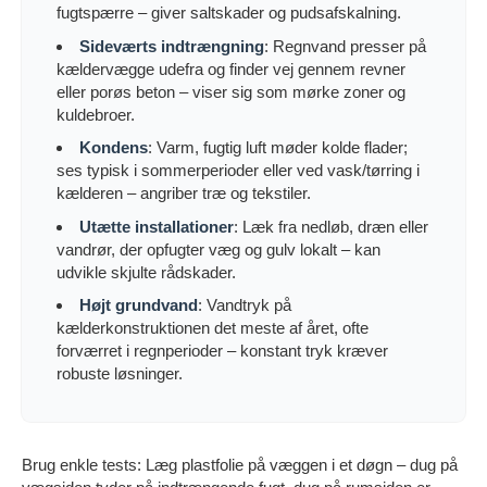
fugtspærre – giver saltskader og pudsafskalning.
Sideværts indtrængning
: Regnvand presser på
kældervægge udefra og finder vej gennem revner
eller porøs beton – viser sig som mørke zoner og
kuldebroer.
Kondens
: Varm, fugtig luft møder kolde flader;
ses typisk i sommerperioder eller ved vask/tørring i
kælderen – angriber træ og tekstiler.
Utætte installationer
: Læk fra nedløb, dræn eller
vandrør, der opfugter væg og gulv lokalt – kan
udvikle skjulte rådskader.
Højt grundvand
: Vandtryk på
kælderkonstruktionen det meste af året, ofte
forværret i regnperioder – konstant tryk kræver
robuste løsninger.
Brug enkle tests: Læg plastfolie på væggen i et døgn – dug på