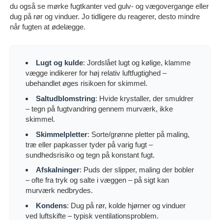
du også se mørke fugtkanter ved gulv- og vægovergange eller
dug på rør og vinduer. Jo tidligere du reagerer, desto mindre
når fugten at ødelægge.
Lugt og kulde
: Jordslået lugt og kølige, klamme
vægge indikerer for høj relativ luftfugtighed –
ubehandlet øges risikoen for skimmel.
Saltudblomstring
: Hvide krystaller, der smuldrer
– tegn på fugtvandring gennem murværk, ikke
skimmel.
Skimmelpletter
: Sorte/grønne pletter på maling,
træ eller papkasser tyder på varig fugt –
sundhedsrisiko og tegn på konstant fugt.
Afskalninger
: Puds der slipper, maling der bobler
– ofte fra tryk og salte i væggen – på sigt kan
murværk nedbrydes.
Kondens
: Dug på rør, kolde hjørner og vinduer
ved luftskifte – typisk ventilationsproblem.