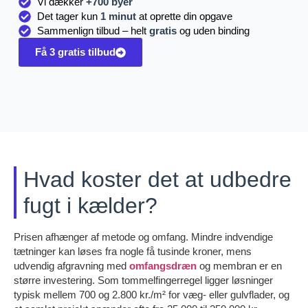
Vi dækker
+700 byer
Det tager kun
1 minut
at oprette din opgave
Sammenlign tilbud – helt
gratis
og uden binding
Få 3 gratis tilbud
Hvad koster det at udbedre
fugt i kælder?
Prisen afhænger af metode og omfang. Mindre indvendige
tætninger kan løses fra nogle få tusinde kroner, mens
udvendig afgravning med
omfangsdræn
og membran er en
større investering. Som tommelfingerregel ligger løsninger
typisk mellem 700 og 2.800 kr./m² for væg- eller gulvflader, og