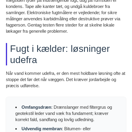
vægsiden tyder på indtrængende fugt, dug på rumsiden er
kondens. Tape alle kanter tæt, og undgå kuldebroer fra
samlinger. Elektroniske fugtmålere er vejledende; for sikre
målinger anvendes karbidmåling eller destruktive prøver via
fagperson. Gentag testen flere steder for at skelne lokale
lækager fra generelle problemer.
Fugt i kælder: løsninger
udefra
Når vand kommer udefra, er den mest holdbare løsning ofte at
stoppe det før det når væggen. Det kræver jordarbejde og
præcis udførelse.
Omfangsdræn
: Drænslanger med filtergrus og
geotekstil leder vand væk fra fundament; kræver
korrekt fald, sandfang og lovlig udledning.
Udvendig membran
: Bitumen- eller