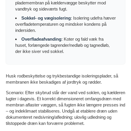
plademembran på kældervægge beskytter mod
vandtryk og sideværts fugt.
Sokkel- og vægisolering
: Isolering udefra hæver
overfladetemperaturen og mindsker kondens på
indersiden.
Overfladeafvanding
: Koter og fald væk fra
huset, forlængede tagrender/nedløb og tagnedløb,
der ikke siver ved sokkel.
Husk rodbeskyttelse og trykbestandige isoleringsplader, så
membranen ikke beskadiges af jordtryk og rødder.
Scenario: Efter skybrud står der vand ved soklen, og kælderen
lugter i dagevis. Et korrekt dimensioneret omfangsdræn med
membran aflaster væggen, så fugten ikke længere presses ind
– og indeklimaet stabiliseres. Undgå at etablere dræn uden
dokumenteret nedsivning/afledning; ulovlig udledning og
tilstoppede dræn kan forværre problemet.