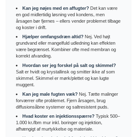
Kan jeg nøjes med en affugter?
Det kan være
en god midlertidig løsning ved kondens, men
årsagen bør fjernes – ellers vender problemet tilbage
og koster i drift.
Hjælper omfangsdræn altid?
Nej. Ved højt
grundvand eller mangelfuld udledning kan effekten
være begrænset. Kombiner ofte med membran og
korrekt afvanding.
Hvordan ser jeg forskel på salt og skimmel?
Salt er hvidt og krystallinsk og smitter ikke af som
skimmel. Skimmel er mørk/plettet og kan lugte
muggent.
Kan jeg male fugten væk?
Nej. Tætte malinger
forværrer ofte problemet. Fjern årsagen, brug
diffusionsåbne systemer og saltresistent puds.
Hvad koster en injektionsspærre?
Typisk 500–
1.000 kr./lbm mur inkl. boringer og injektion,
afhængigt af murtykkelse og materiale.