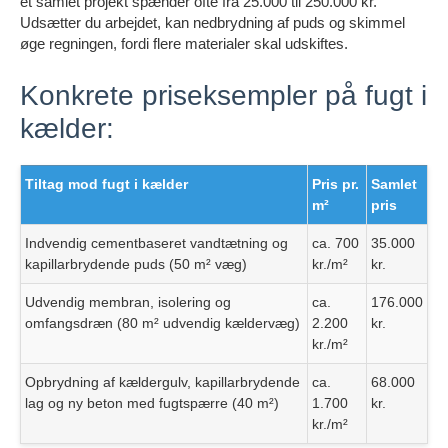
et samlet projekt spænder ofte fra 25.000 til 250.000 kr.
Udsætter du arbejdet, kan nedbrydning af puds og skimmel
øge regningen, fordi flere materialer skal udskiftes.
Konkrete priseksempler på fugt i
kælder:
Tiltag mod fugt i kælder
Pris pr.
Samlet
m²
pris
Indvendig cementbaseret vandtætning og
ca. 700
35.000
kapillarbrydende puds (50 m² væg)
kr./m²
kr.
Udvendig membran, isolering og
ca.
176.000
omfangsdræn (80 m² udvendig kældervæg)
2.200
kr.
kr./m²
Opbrydning af kældergulv, kapillarbrydende
ca.
68.000
lag og ny beton med fugtspærre (40 m²)
1.700
kr.
kr./m²