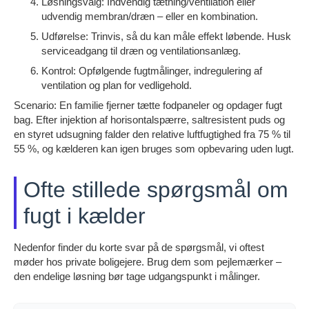
Løsningsvalg: Indvendig tætning/ventilation eller
udvendig membran/dræn – eller en kombination.
Udførelse: Trinvis, så du kan måle effekt løbende. Husk
serviceadgang til dræn og ventilationsanlæg.
Kontrol: Opfølgende fugtmålinger, indregulering af
ventilation og plan for vedligehold.
Scenario: En familie fjerner tætte fodpaneler og opdager fugt
bag. Efter injektion af horisontalspærre, saltresistent puds og
en styret udsugning falder den relative luftfugtighed fra 75 % til
55 %, og kælderen kan igen bruges som opbevaring uden lugt.
Ofte stillede spørgsmål om
fugt i kælder
Nedenfor finder du korte svar på de spørgsmål, vi oftest
møder hos private boligejere. Brug dem som pejlemærker –
den endelige løsning bør tage udgangspunkt i målinger.