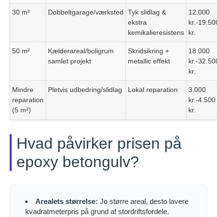
30 m²
Dobbeltgarage/værksted
Tyk slidlag &
12.000
ekstra
kr.-19.50
kemikalieresistens
kr.
50 m²
Kælderareal/boligrum
Skridsikring +
18.000
samlet projekt
metallic effekt
kr.-32.50
kr.
Mindre
Pletvis udbedring/slidlag
Lokal reparation
3.000
reparation
kr.-4.500
(5 m²)
kr.
Hvad påvirker prisen på
epoxy betongulv?
Arealets størrelse:
Jo større areal, desto lavere
kvadratmeterpris på grund af stordriftsfordele.