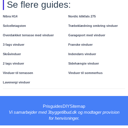
Se flere guides:
Nibra H14
Nordic klikfals 275
Solcelletagsten
Træbeklædning omkring vinduer
Overdækket terrasse med vinduer
Garageport med vinduer
3 fags vinduer
Franske vinduer
Skråvinduer
Indendørs vinduer
2 lags vinduer
Sidehængte vinduer
Vinduer til terrassen
Vinduer til sommerhus
Lavenergi vinduer
Prisguides
DIY
Sitemap
Vi samarbejder med 3byggetilbud.dk og modtager provision
for henvisninger.