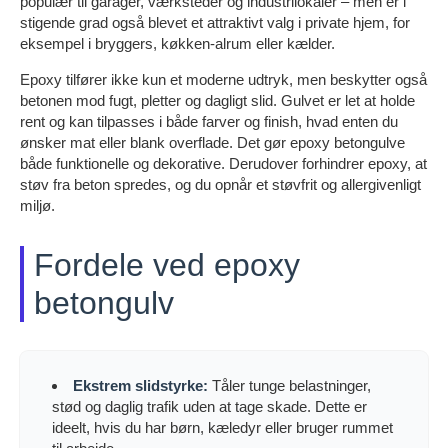
populær til garager, værksteder og industrilokaler – men er i
stigende grad også blevet et attraktivt valg i private hjem, for
eksempel i bryggers, køkken-alrum eller kælder.
Epoxy tilfører ikke kun et moderne udtryk, men beskytter også
betonen mod fugt, pletter og dagligt slid. Gulvet er let at holde
rent og kan tilpasses i både farver og finish, hvad enten du
ønsker mat eller blank overflade. Det gør epoxy betongulve
både funktionelle og dekorative. Derudover forhindrer epoxy, at
støv fra beton spredes, og du opnår et støvfrit og allergivenligt
miljø.
Fordele ved epoxy
betongulv
Ekstrem slidstyrke:
Tåler tunge belastninger,
stød og daglig trafik uden at tage skade. Dette er
ideelt, hvis du har børn, kæledyr eller bruger rummet