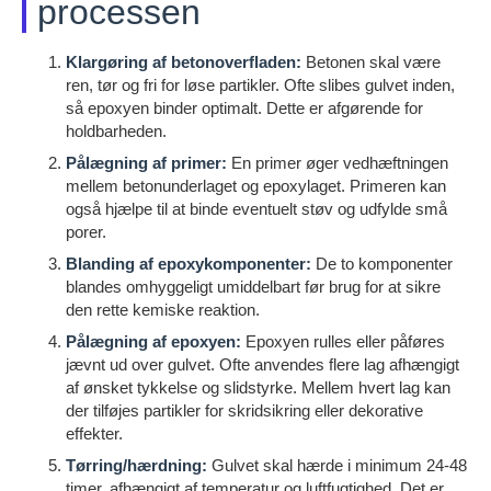
processen
Klargøring af betonoverfladen:
Betonen skal være
ren, tør og fri for løse partikler. Ofte slibes gulvet inden,
så epoxyen binder optimalt. Dette er afgørende for
holdbarheden.
Pålægning af primer:
En primer øger vedhæftningen
mellem betonunderlaget og epoxylaget. Primeren kan
også hjælpe til at binde eventuelt støv og udfylde små
porer.
Blanding af epoxykomponenter:
De to komponenter
blandes omhyggeligt umiddelbart før brug for at sikre
den rette kemiske reaktion.
Pålægning af epoxyen:
Epoxyen rulles eller påføres
jævnt ud over gulvet. Ofte anvendes flere lag afhængigt
af ønsket tykkelse og slidstyrke. Mellem hvert lag kan
der tilføjes partikler for skridsikring eller dekorative
effekter.
Tørring/hærdning:
Gulvet skal hærde i minimum 24-48
timer, afhængigt af temperatur og luftfugtighed. Det er