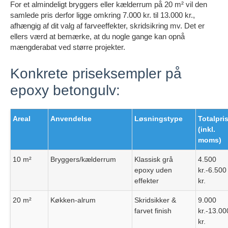
For et almindeligt bryggers eller kælderrum på 20 m² vil den
samlede pris derfor ligge omkring 7.000 kr. til 13.000 kr.,
afhængig af dit valg af farveeffekter, skridsikring mv. Det er
ellers værd at bemærke, at du nogle gange kan opnå
mængderabat ved større projekter.
Konkrete priseksempler på
epoxy betongulv:
Areal
Anvendelse
Løsningstype
Totalpri
(inkl.
moms)
10 m²
Bryggers/kælderrum
Klassisk grå
4.500
epoxy uden
kr.-6.500
effekter
kr.
20 m²
Køkken-alrum
Skridsikker &
9.000
farvet finish
kr.-13.00
kr.