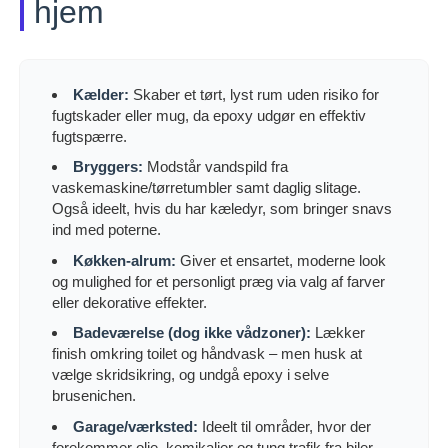
hjem
Kælder:
Skaber et tørt, lyst rum uden risiko for
fugtskader eller mug, da epoxy udgør en effektiv
fugtspærre.
Bryggers:
Modstår vandspild fra
vaskemaskine/tørretumbler samt daglig slitage.
Også ideelt, hvis du har kæledyr, som bringer snavs
ind med poterne.
Køkken-alrum:
Giver et ensartet, moderne look
og mulighed for et personligt præg via valg af farver
eller dekorative effekter.
Badeværelse (dog ikke vådzoner):
Lækker
finish omkring toilet og håndvask – men husk at
vælge skridsikring, og undgå epoxy i selve
brusenichen.
Garage/værksted:
Ideelt til områder, hvor der
forekommer olie, kemikalier og tung trafik fra biler