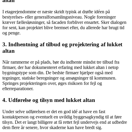
altan
I etageejendomme er næste skridt typisk at drøfte idéen på
bestyrelses- eller generalforsamlingsniveau. Nogle foreninger
kræver fællesløsninger, så facaden forbliver ensartet. Sker dialogen
for sent, kan projektet blive bremset efter, du allerede har brugt tid
og penge.
3. Indhentning af tilbud og projektering af lukket
altan
Når rammerne er på plads, bør du indhente mindst tre tilbud fra
firmaer, der har dokumenteret erfaring med lukket altan i netop
bygningstype som din. De bedste firmaer hjælper også med
tegninger, statiske beregninger og ansøgninger til kommunen.
Springes projekteringen over, øges risikoen for fejl og
efterreparationer.
4. Udførelse og tilsyn med lukket altan
Under selve udførelsen er det en god idé at have en fast
kontaktperson og eventuelt en uvildig byggesagkyndig til at føre
tilsyn. Det er langt billigere at få rettet fejl undervejs end at udbedre
dem flere år senere, hvor skaderne kan have bredt sig.