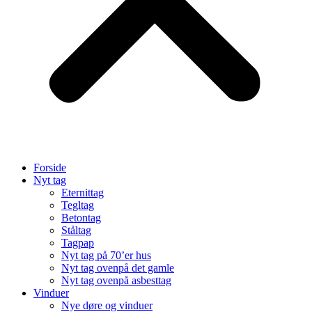
Forside
Nyt tag
Eternittag
Tegltag
Betontag
Ståltag
Tagpap
Nyt tag på 70’er hus
Nyt tag ovenpå det gamle
Nyt tag ovenpå asbesttag
Vinduer
Nye døre og vinduer