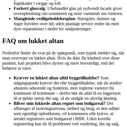
fugtskader i vægge og loft.
Forkert glasvalg
: Ubehandlet glas på sydvendt facade giver
overophedning om sommeren og store varmetab om vinteren.
Manglende vedligeholdelsesplan
: Hængsler, skinner og
fuger forvitrer over tid; uden planlagt service ender du med
dyre reparationer i stedet for småjusteringer.
FAQ om lukket altan
Nedenfor finder du svar på de spørgsmål, som typisk melder sig, når
man overvejer en lukket altan. Hvis du ikke får klarhed over disse
punkter, kan projektet blive dyrere og mere besværligt, end det
behøver at være.
Kræver en lukket altan altid byggetilladelse?
Som
udgangspunkt kræver det ofte byggetilladelse, når du ændrer
altanens udseende og funktion, men reglerne varierer fra
kommune til kommune – derfor bør du altid få en fagperson
til at tjekke netop din sag, så du undgår en ulovlig løsning.
Bliver min lukkede altan regnet som boligareal?
Det
afhænger af isoleringsniveau, tæthed og brug; er den udført
som egentligt opholdsrum, vil kommunen ofte kræve, at
arealet registreres som boligareal i BBR. Uden korrekt
registrering kan du få problemer ved vurdering, lån og salg.