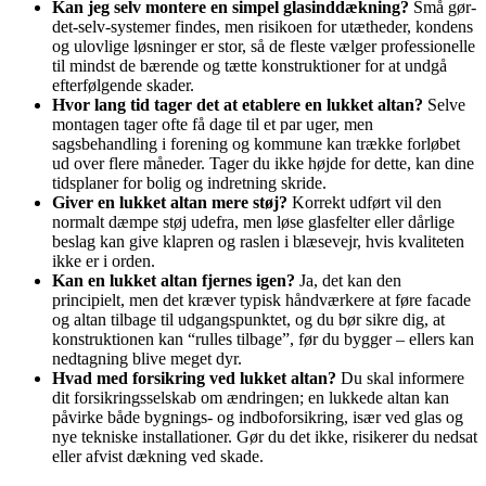
Kan jeg selv montere en simpel glasinddækning?
Små gør-
det-selv-systemer findes, men risikoen for utætheder, kondens
og ulovlige løsninger er stor, så de fleste vælger professionelle
til mindst de bærende og tætte konstruktioner for at undgå
efterfølgende skader.
Hvor lang tid tager det at etablere en lukket altan?
Selve
montagen tager ofte få dage til et par uger, men
sagsbehandling i forening og kommune kan trække forløbet
ud over flere måneder. Tager du ikke højde for dette, kan dine
tidsplaner for bolig og indretning skride.
Giver en lukket altan mere støj?
Korrekt udført vil den
normalt dæmpe støj udefra, men løse glasfelter eller dårlige
beslag kan give klapren og raslen i blæsevejr, hvis kvaliteten
ikke er i orden.
Kan en lukket altan fjernes igen?
Ja, det kan den
principielt, men det kræver typisk håndværkere at føre facade
og altan tilbage til udgangspunktet, og du bør sikre dig, at
konstruktionen kan “rulles tilbage”, før du bygger – ellers kan
nedtagning blive meget dyr.
Hvad med forsikring ved lukket altan?
Du skal informere
dit forsikringsselskab om ændringen; en lukkede altan kan
påvirke både bygnings- og indboforsikring, især ved glas og
nye tekniske installationer. Gør du det ikke, risikerer du nedsat
eller afvist dækning ved skade.