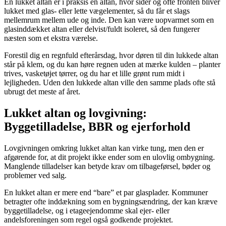
En lukket altan er i praksis en altan, hvor sider og ofte fronten bliver
lukket med glas- eller lette vægelementer, så du får et slags
mellemrum mellem ude og inde. Den kan være uopvarmet som en
glasinddækket altan eller delvist/fuldt isoleret, så den fungerer
næsten som et ekstra værelse.
Forestil dig en regnfuld efterårsdag, hvor døren til din lukkede altan
står på klem, og du kan høre regnen uden at mærke kulden – planter
trives, vasketøjet tørrer, og du har et lille grønt rum midt i
lejligheden. Uden den lukkede altan ville den samme plads ofte stå
ubrugt det meste af året.
Lukket altan og lovgivning:
Byggetilladelse, BBR og ejerforhold
Lovgivningen omkring lukket altan kan virke tung, men den er
afgørende for, at dit projekt ikke ender som en ulovlig ombygning.
Manglende tilladelser kan betyde krav om tilbageførsel, bøder og
problemer ved salg.
En lukket altan er mere end “bare” et par glasplader. Kommuner
betragter ofte inddækning som en bygningsændring, der kan kræve
byggetilladelse, og i etageejendomme skal ejer- eller
andelsforeningen som regel også godkende projektet.