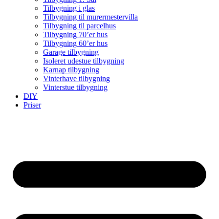
Tilbygning i glas
Tilbygning til murermestervilla
Tilbygning til parcelhus
Tilbygning 70’er hus
Tilbygning 60’er hus
Garage tilbygning
Isoleret udestue tilbygning
Karnap tilbygning
Vinterhave tilbygning
Vinterstue tilbygning
DIY
Priser