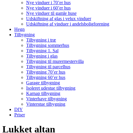
Nye vinduer i 70’er hus
Nye vinduer i 60’er hus
Nye vinduer til gamle huse
Udskiftning af glas i velux vinduer
Udskiftning af vinduer i andelsboligforening
Hegn
Tilbygning
Tilbygning i træ
Tilbygning sommerhus
Tilbygning 1. Sal
Tilbygning i glas
Tilbygning til murermestervilla
Tilbygning til parcelhus
Tilbygning 70’er hus
Tilbygning 60’er hus
Garage tilbygning
Isoleret udestue tilbygning
Karnap tilbygning
Vinterhave tilbygning
Vinterstue tilbygning
DIY
Priser
Lukket altan