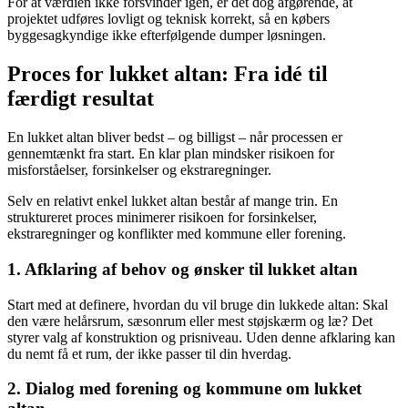
For at værdien ikke forsvinder igen, er det dog afgørende, at
projektet udføres lovligt og teknisk korrekt, så en købers
byggesagkyndige ikke efterfølgende dumper løsningen.
Proces for lukket altan: Fra idé til
færdigt resultat
En lukket altan bliver bedst – og billigst – når processen er
gennemtænkt fra start. En klar plan mindsker risikoen for
misforståelser, forsinkelser og ekstraregninger.
Selv en relativt enkel lukket altan består af mange trin. En
struktureret proces minimerer risikoen for forsinkelser,
ekstraregninger og konflikter med kommune eller forening.
1. Afklaring af behov og ønsker til lukket altan
Start med at definere, hvordan du vil bruge din lukkede altan: Skal
den være helårsrum, sæsonrum eller mest støjskærm og læ? Det
styrer valg af konstruktion og prisniveau. Uden denne afklaring kan
du nemt få et rum, der ikke passer til din hverdag.
2. Dialog med forening og kommune om lukket