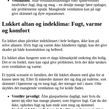
Ventilation
: Små ventilationsåbninger eller spalteventiler
modvirker fugt, dug og mug – en detalje mange først opdager,
når problemerne opstår. Manglende ventilation kan på sigt
give skimmel og dyre reparationer.
Lukket altan og indeklima: Fugt, varme
og komfort
En lukket altan påvirker indeklimaet i hele boligen, ikke kun på
selve altanen. Hvis fugt og varme ikke håndteres rigtigt, kan det give
skader på både konstruktion og helbred.
En lukket altan fungerer som et slags klimaskjold omkring din bolig.
Det er en fordel, men kan også give problemer, hvis der ikke tænkes
over ventilation og varme.
Et typisk scenarie er familien, der får lukket altanen med glas for at
kunne tørre tøj. Efter få måneder danner der sig dug på ruderne, sort
skimmel i hjørnerne og en tung lugt, der trænger ind i stuen. Ofte
skyldes det manglende ventilation og for kolde flader.
Ventilér jævnligt
: Åbn glaspartierne dagligt, især hvis du
tørrer tøj eller har mange planter, som frigiver fugt. Gør du det
ikke, ophobes fugt og kan ende som mug og skimmel.