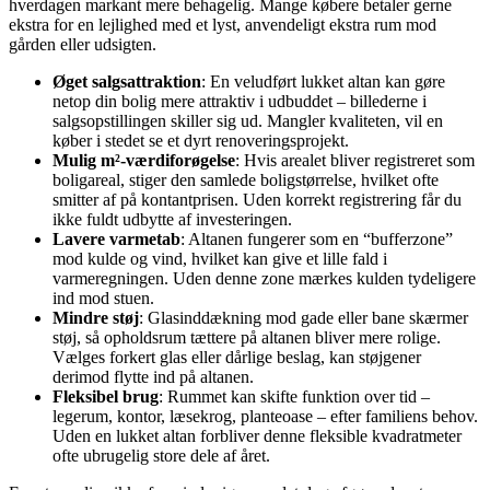
hverdagen markant mere behagelig. Mange købere betaler gerne
ekstra for en lejlighed med et lyst, anvendeligt ekstra rum mod
gården eller udsigten.
Øget salgsattraktion
: En veludført lukket altan kan gøre
netop din bolig mere attraktiv i udbuddet – billederne i
salgsopstillingen skiller sig ud. Mangler kvaliteten, vil en
køber i stedet se et dyrt renoveringsprojekt.
Mulig m²-værdiforøgelse
: Hvis arealet bliver registreret som
boligareal, stiger den samlede boligstørrelse, hvilket ofte
smitter af på kontantprisen. Uden korrekt registrering får du
ikke fuldt udbytte af investeringen.
Lavere varmetab
: Altanen fungerer som en “bufferzone”
mod kulde og vind, hvilket kan give et lille fald i
varmeregningen. Uden denne zone mærkes kulden tydeligere
ind mod stuen.
Mindre støj
: Glasinddækning mod gade eller bane skærmer
støj, så opholdsrum tættere på altanen bliver mere rolige.
Vælges forkert glas eller dårlige beslag, kan støjgener
derimod flytte ind på altanen.
Fleksibel brug
: Rummet kan skifte funktion over tid –
legerum, kontor, læsekrog, planteoase – efter familiens behov.
Uden en lukket altan forbliver denne fleksible kvadratmeter
ofte ubrugelig store dele af året.