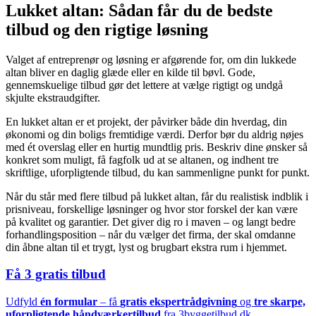
Lukket altan: Sådan får du de bedste
tilbud og den rigtige løsning
Valget af entreprenør og løsning er afgørende for, om din lukkede
altan bliver en daglig glæde eller en kilde til bøvl. Gode,
gennemskuelige tilbud gør det lettere at vælge rigtigt og undgå
skjulte ekstraudgifter.
En lukket altan er et projekt, der påvirker både din hverdag, din
økonomi og din boligs fremtidige værdi. Derfor bør du aldrig nøjes
med ét overslag eller en hurtig mundtlig pris. Beskriv dine ønsker så
konkret som muligt, få fagfolk ud at se altanen, og indhent tre
skriftlige, uforpligtende tilbud, du kan sammenligne punkt for punkt.
Når du står med flere tilbud på lukket altan, får du realistisk indblik i
prisniveau, forskellige løsninger og hvor stor forskel der kan være
på kvalitet og garantier. Det giver dig ro i maven – og langt bedre
forhandlingsposition – når du vælger det firma, der skal omdanne
din åbne altan til et trygt, lyst og brugbart ekstra rum i hjemmet.
Få 3 gratis tilbud
Udfyld
én formular
– få
gratis ekspertrådgivning
og
tre skarpe,
uforpligtende håndværkertilbud
fra 3byggetilbud.dk.