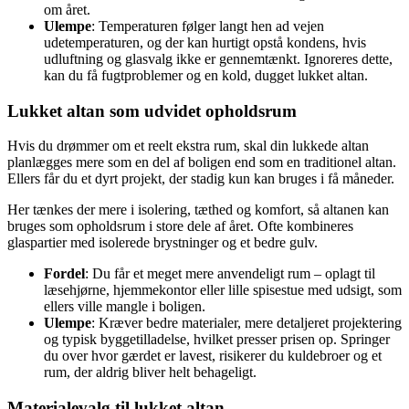
om året.
Ulempe
: Temperaturen følger langt hen ad vejen
udetemperaturen, og der kan hurtigt opstå kondens, hvis
udluftning og glasvalg ikke er gennemtænkt. Ignoreres dette,
kan du få fugtproblemer og en kold, dugget lukket altan.
Lukket altan som udvidet opholdsrum
Hvis du drømmer om et reelt ekstra rum, skal din lukkede altan
planlægges mere som en del af boligen end som en traditionel altan.
Ellers får du et dyrt projekt, der stadig kun kan bruges i få måneder.
Her tænkes der mere i isolering, tæthed og komfort, så altanen kan
bruges som opholdsrum i store dele af året. Ofte kombineres
glaspartier med isolerede brystninger og et bedre gulv.
Fordel
: Du får et meget mere anvendeligt rum – oplagt til
læsehjørne, hjemmekontor eller lille spisestue med udsigt, som
ellers ville mangle i boligen.
Ulempe
: Kræver bedre materialer, mere detaljeret projektering
og typisk byggetilladelse, hvilket presser prisen op. Springer
du over hvor gærdet er lavest, risikerer du kuldebroer og et
rum, der aldrig bliver helt behageligt.
Materialevalg til lukket altan