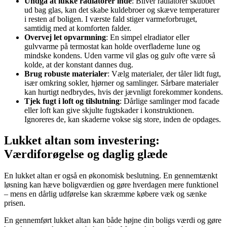
Undgå at lukke radiatorer inde
: Bliver radiatorer skubbet
ud bag glas, kan det skabe kuldebroer og skæve temperaturer
i resten af boligen. I værste fald stiger varmeforbruget,
samtidig med at komforten falder.
Overvej let opvarmning
: En simpel elradiator eller
gulvvarme på termostat kan holde overfladerne lune og
mindske kondens. Uden varme vil glas og gulv ofte være så
kolde, at der konstant dannes dug.
Brug robuste materialer
: Vælg materialer, der tåler lidt fugt,
især omkring sokler, hjørner og samlinger. Sårbare materialer
kan hurtigt nedbrydes, hvis der jævnligt forekommer kondens.
Tjek fugt i loft og tilslutning
: Dårlige samlinger mod facade
eller loft kan give skjulte fugtskader i konstruktionen.
Ignoreres de, kan skaderne vokse sig store, inden de opdages.
Lukket altan som investering:
Værdiforøgelse og daglig glæde
En lukket altan er også en økonomisk beslutning. En gennemtænkt
løsning kan hæve boligværdien og gøre hverdagen mere funktionel
– mens en dårlig udførelse kan skræmme købere væk og sænke
prisen.
En gennemført lukket altan kan både højne din boligs værdi og gøre