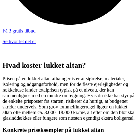
Få 3 gratis tilbud
Se hvor let det er
Hvad koster lukket altan?
Prisen på en lukket altan afhænger især af størrelse, materialer,
isolering og adgangsforhold, men for de fleste ejerlejligheder og
rækkehuse lander totalprisen typisk på et niveau, der kan
sammenlignes med en mindre ombygning. Hvis du ikke har styr på
de enkelte prisposter fra starten, risikerer du hurtigt, at budgettet
skrider undervejs. Som grov tommelfingerregel ligger en lukket
altan ofte mellem ca. 8.000–18.000 kr./m², alt efter om den blot skal
glasinddækkes eller fungere som næsten egentligt ekstra boligareal.
Konkrete priseksempler på lukket altan