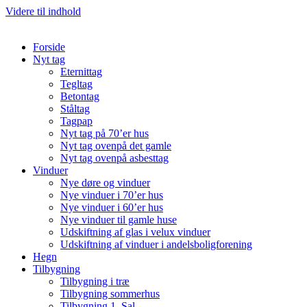
Videre til indhold
Forside
Nyt tag
Eternittag
Tegltag
Betontag
Ståltag
Tagpap
Nyt tag på 70’er hus
Nyt tag ovenpå det gamle
Nyt tag ovenpå asbesttag
Vinduer
Nye døre og vinduer
Nye vinduer i 70’er hus
Nye vinduer i 60’er hus
Nye vinduer til gamle huse
Udskiftning af glas i velux vinduer
Udskiftning af vinduer i andelsboligforening
Hegn
Tilbygning
Tilbygning i træ
Tilbygning sommerhus
Tilbygning 1. Sal