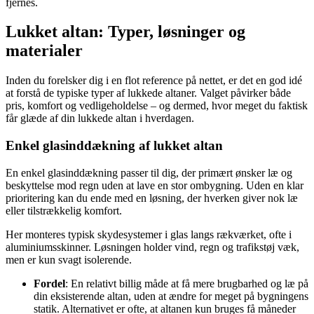
fjernes.
Lukket altan: Typer, løsninger og
materialer
Inden du forelsker dig i en flot reference på nettet, er det en god idé
at forstå de typiske typer af lukkede altaner. Valget påvirker både
pris, komfort og vedligeholdelse – og dermed, hvor meget du faktisk
får glæde af din lukkede altan i hverdagen.
Enkel glasinddækning af lukket altan
En enkel glasinddækning passer til dig, der primært ønsker læ og
beskyttelse mod regn uden at lave en stor ombygning. Uden en klar
prioritering kan du ende med en løsning, der hverken giver nok læ
eller tilstrækkelig komfort.
Her monteres typisk skydesystemer i glas langs rækværket, ofte i
aluminiumsskinner. Løsningen holder vind, regn og trafikstøj væk,
men er kun svagt isolerende.
Fordel
: En relativt billig måde at få mere brugbarhed og læ på
din eksisterende altan, uden at ændre for meget på bygningens
statik. Alternativet er ofte, at altanen kun bruges få måneder