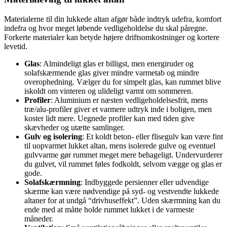
Materialerne til din lukkede altan afgør både indtryk udefra, komfort
indefra og hvor meget løbende vedligeholdelse du skal påregne.
Forkerte materialer kan betyde højere driftsomkostninger og kortere
levetid.
Glas
: Almindeligt glas er billigst, men energiruder og
solafskærmende glas giver mindre varmetab og mindre
overophedning. Vælger du for simpelt glas, kan rummet blive
iskoldt om vinteren og ulideligt varmt om sommeren.
Profiler
: Aluminium er næsten vedligeholdelsesfrit, mens
træ/alu-profiler giver et varmere udtryk inde i boligen, men
koster lidt mere. Uegnede profiler kan med tiden give
skævheder og utætte samlinger.
Gulv og isolering
: Et koldt beton- eller flisegulv kan være fint
til uopvarmet lukket altan, mens isolerede gulve og eventuel
gulvvarme gør rummet meget mere behageligt. Undervurderer
du gulvet, vil rummet føles fodkoldt, selvom vægge og glas er
gode.
Solafskærmning
: Indbyggede persienner eller udvendige
skærme kan være nødvendige på syd- og vestvendte lukkede
altaner for at undgå “drivhuseffekt”. Uden skærmning kan du
ende med at måtte holde rummet lukket i de varmeste
måneder.