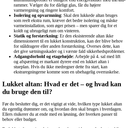
rammer. Vælger du for dårligt glas, får du højere
varmeregning og ringere komfort.
Isolering og opvarmning
: Skal den lukkede altan bruges
som reelt ekstra rum, kræver det bedre isolering og måske
varmeinstallation, som øger prisen – men sparer dig for et
koldt og ubrugeligt rum om vinteren.
Statik og forstærkning
: Er den eksisterende altan ikke
dimensioneret til en lukket konstruktion, kan der blive behov
for ståldragere eller anden forstærkning. Overses dette, kan
det give sætningsskader og i værste fald sikkerhedsproblemer.
Adgangsforhold og etagehøjde
: Arbejde på 4. sal med lift
og afspærring er markant dyrere end en lukket altan i
stueplan. Hvis du ikke medregner dette fra start, kan
ekstraregningerne komme som en ubehagelig overraskelse.
Lukket altan: Hvad er det – og hvad kan
du bruge den til?
Før du beslutter dig, er det vigtigt at vide, hvilken type lukket altan
du egentlig drømmer om, og hvordan den skal bruges i hverdagen.
Ellers risikerer du at ende med en løsning, der hverken passer til
behov eller budget.