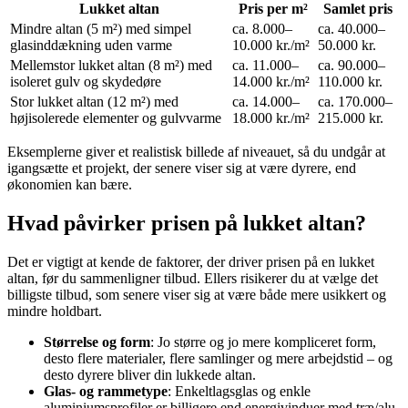
Lukket altan
Pris per m²
Samlet pris
Mindre altan (5 m²) med simpel
ca. 8.000–
ca. 40.000–
glasinddækning uden varme
10.000 kr./m²
50.000 kr.
Mellemstor lukket altan (8 m²) med
ca. 11.000–
ca. 90.000–
isoleret gulv og skydedøre
14.000 kr./m²
110.000 kr.
Stor lukket altan (12 m²) med
ca. 14.000–
ca. 170.000–
højisolerede elementer og gulvvarme
18.000 kr./m²
215.000 kr.
Eksemplerne giver et realistisk billede af niveauet, så du undgår at
igangsætte et projekt, der senere viser sig at være dyrere, end
økonomien kan bære.
Hvad påvirker prisen på lukket altan?
Det er vigtigt at kende de faktorer, der driver prisen på en lukket
altan, før du sammenligner tilbud. Ellers risikerer du at vælge det
billigste tilbud, som senere viser sig at være både mere usikkert og
mindre holdbart.
Størrelse og form
: Jo større og jo mere kompliceret form,
desto flere materialer, flere samlinger og mere arbejdstid – og
desto dyrere bliver din lukkede altan.
Glas- og rammetype
: Enkeltlagsglas og enkle
aluminiumsprofiler er billigere end energivinduer med træ/alu-