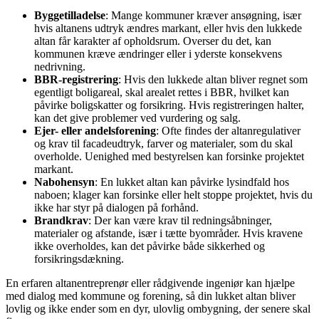
Byggetilladelse
: Mange kommuner kræver ansøgning, især
hvis altanens udtryk ændres markant, eller hvis den lukkede
altan får karakter af opholdsrum. Overser du det, kan
kommunen kræve ændringer eller i yderste konsekvens
nedrivning.
BBR-registrering
: Hvis den lukkede altan bliver regnet som
egentligt boligareal, skal arealet rettes i BBR, hvilket kan
påvirke boligskatter og forsikring. Hvis registreringen halter,
kan det give problemer ved vurdering og salg.
Ejer- eller andelsforening
: Ofte findes der altanregulativer
og krav til facadeudtryk, farver og materialer, som du skal
overholde. Uenighed med bestyrelsen kan forsinke projektet
markant.
Nabohensyn
: En lukket altan kan påvirke lysindfald hos
naboen; klager kan forsinke eller helt stoppe projektet, hvis du
ikke har styr på dialogen på forhånd.
Brandkrav
: Der kan være krav til redningsåbninger,
materialer og afstande, især i tætte byområder. Hvis kravene
ikke overholdes, kan det påvirke både sikkerhed og
forsikringsdækning.
En erfaren altanentreprenør eller rådgivende ingeniør kan hjælpe
med dialog med kommune og forening, så din lukket altan bliver
lovlig og ikke ender som en dyr, ulovlig ombygning, der senere skal