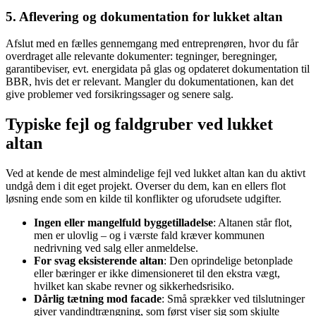
5. Aflevering og dokumentation for lukket altan
Afslut med en fælles gennemgang med entreprenøren, hvor du får
overdraget alle relevante dokumenter: tegninger, beregninger,
garantibeviser, evt. energidata på glas og opdateret dokumentation til
BBR, hvis det er relevant. Mangler du dokumentationen, kan det
give problemer ved forsikringssager og senere salg.
Typiske fejl og faldgruber ved lukket
altan
Ved at kende de mest almindelige fejl ved lukket altan kan du aktivt
undgå dem i dit eget projekt. Overser du dem, kan en ellers flot
løsning ende som en kilde til konflikter og uforudsete udgifter.
Ingen eller mangelfuld byggetilladelse
: Altanen står flot,
men er ulovlig – og i værste fald kræver kommunen
nedrivning ved salg eller anmeldelse.
For svag eksisterende altan
: Den oprindelige betonplade
eller bæringer er ikke dimensioneret til den ekstra vægt,
hvilket kan skabe revner og sikkerhedsrisiko.
Dårlig tætning mod facade
: Små sprækker ved tilslutninger
giver vandindtrængning, som først viser sig som skjulte