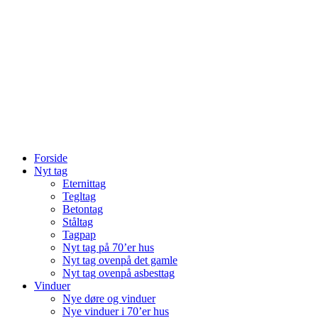
Forside
Nyt tag
Eternittag
Tegltag
Betontag
Ståltag
Tagpap
Nyt tag på 70’er hus
Nyt tag ovenpå det gamle
Nyt tag ovenpå asbesttag
Vinduer
Nye døre og vinduer
Nye vinduer i 70’er hus