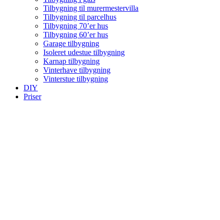
Tilbygning til murermestervilla
Tilbygning til parcelhus
Tilbygning 70’er hus
Tilbygning 60’er hus
Garage tilbygning
Isoleret udestue tilbygning
Karnap tilbygning
Vinterhave tilbygning
Vinterstue tilbygning
DIY
Priser