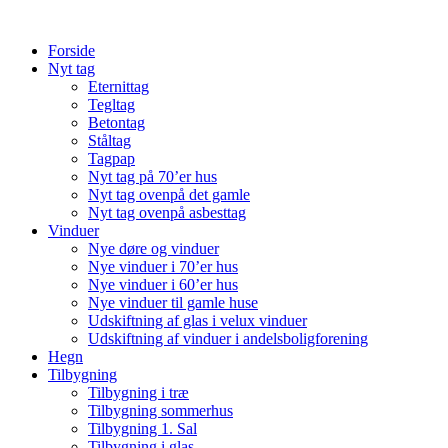
Videre
til
Forside
indhold
Nyt tag
Eternittag
Tegltag
Betontag
Ståltag
Tagpap
Nyt tag på 70’er hus
Nyt tag ovenpå det gamle
Nyt tag ovenpå asbesttag
Vinduer
Nye døre og vinduer
Nye vinduer i 70’er hus
Nye vinduer i 60’er hus
Nye vinduer til gamle huse
Udskiftning af glas i velux vinduer
Udskiftning af vinduer i andelsboligforening
Hegn
Tilbygning
Tilbygning i træ
Tilbygning sommerhus
Tilbygning 1. Sal
Tilbygning i glas