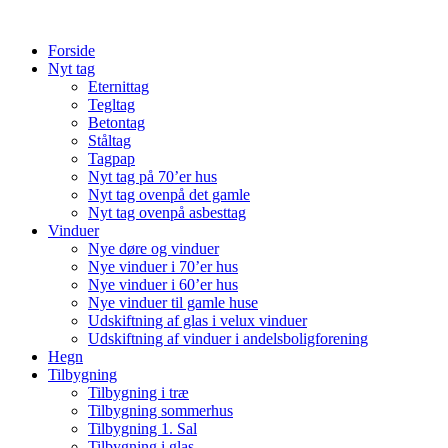
Videre
til
Forside
indhold
Nyt tag
Eternittag
Tegltag
Betontag
Ståltag
Tagpap
Nyt tag på 70’er hus
Nyt tag ovenpå det gamle
Nyt tag ovenpå asbesttag
Vinduer
Nye døre og vinduer
Nye vinduer i 70’er hus
Nye vinduer i 60’er hus
Nye vinduer til gamle huse
Udskiftning af glas i velux vinduer
Udskiftning af vinduer i andelsboligforening
Hegn
Tilbygning
Tilbygning i træ
Tilbygning sommerhus
Tilbygning 1. Sal
Tilbygning i glas