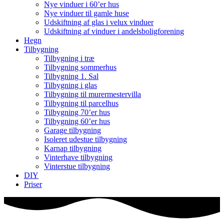
Nye vinduer i 60’er hus
Nye vinduer til gamle huse
Udskiftning af glas i velux vinduer
Udskiftning af vinduer i andelsboligforening
Hegn
Tilbygning
Tilbygning i træ
Tilbygning sommerhus
Tilbygning 1. Sal
Tilbygning i glas
Tilbygning til murermestervilla
Tilbygning til parcelhus
Tilbygning 70’er hus
Tilbygning 60’er hus
Garage tilbygning
Isoleret udestue tilbygning
Karnap tilbygning
Vinterhave tilbygning
Vinterstue tilbygning
DIY
Priser