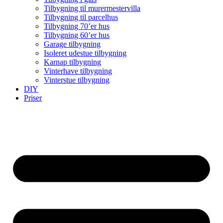
Tilbygning til murermestervilla
Tilbygning til parcelhus
Tilbygning 70’er hus
Tilbygning 60’er hus
Garage tilbygning
Isoleret udestue tilbygning
Karnap tilbygning
Vinterhave tilbygning
Vinterstue tilbygning
DIY
Priser