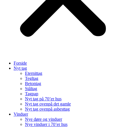
Forside
Nyt tag
Eternittag
Tegltag
Betontag
Ståltag
Tagpap
Nyt tag på 70’er hus
Nyt tag ovenpå det gamle
Nyt tag ovenpå asbesttag
Vinduer
Nye døre og vinduer
Nye vinduer i 70’er hus