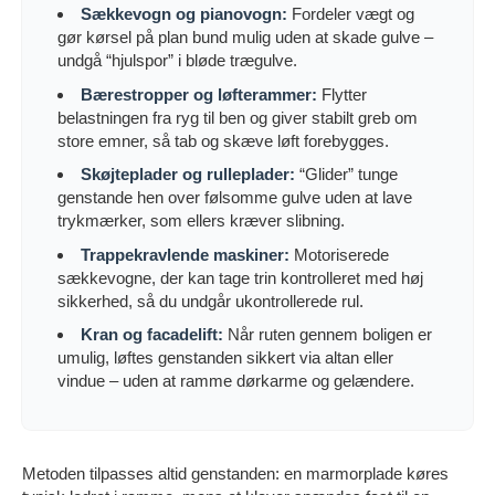
Sækkevogn og pianovogn:
Fordeler vægt og
gør kørsel på plan bund mulig uden at skade gulve –
undgå “hjulspor” i bløde trægulve.
Bærestropper og løfterammer:
Flytter
belastningen fra ryg til ben og giver stabilt greb om
store emner, så tab og skæve løft forebygges.
Skøjteplader og rulleplader:
“Glider” tunge
genstande hen over følsomme gulve uden at lave
trykmærker, som ellers kræver slibning.
Trappekravlende maskiner:
Motoriserede
sækkevogne, der kan tage trin kontrolleret med høj
sikkerhed, så du undgår ukontrollerede rul.
Kran og facadelift:
Når ruten gennem boligen er
umulig, løftes genstanden sikkert via altan eller
vindue – uden at ramme dørkarme og gelændere.
Metoden tilpasses altid genstanden: en marmorplade køres