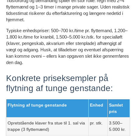
Tidsforbrug og bemanding spiller en stor rolle: regn med 2–4
flyttemænd og 1–3 timer i mange private sager. Uden realistisk
tidsestimat risikerer du efterfakturering og længere nedetid i
hjemmet.
Typiske enhedspriser: 500–700 kr./time pr. flyttemand, 1.200–
1.800 kr./time for kranbil, 1.500–5.000 kr./stk. for specialløft
(klaver, pengeskab, akvarium eller stenplade) afhængigt af
vægt og adgang. Husk, at tilladelser og eventuel afspærring
kan komme oveni – ellers kan opgaven slet ikke gennemføres
den dag.
Konkrete priseksempler på
flytning af tunge genstande:
Flytning af tunge genstande
Enhed
Samlet
pris
Opretstående klaver fra stue til 1. sal via
pr. stk.
3.500–
trappe (3 flyttemænd)
5.000 kr.