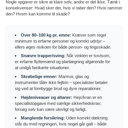
Nogle opgaver er sikre at klare selv, andre er det ikke. Tænk i
konsekvenser: Hvad sker der, hvis vi taber den? Hvor rammer
den? Hvem kan komme til skade?
Over 80–100 kg pr. emne:
Kræver som regel
minimum to erfarne personer og korrekt udstyr –
ellers øges risikoen for både person- og tingsskade.
Snævre trapper/sving:
Når vinklen er tvivlsom,
er erfarne flyttemænd og planlægning afgørende for
at undgå fastkørte situationer.
Skrøbelige emner:
Marmor, glas og
instrumenter tåler ikke fejltrin – specialister betaler
sig ved at forebygge brud og dyre reparationer.
Højdeniveauer og altaner:
Hejs/kran er en
specialistopgave med særlige sikkerhedskrav;
forsøg selv kan være ulovligt og farligt.
Manglende forsikring:
Uden korrekt dækning
står du med regningen, hvis noget går galt – både