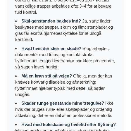
vanskelige trapper anbefales ofte 3–4 for at bevare
fuld kontrol.
Skal genstanden pakkes ind?
Ja, sarte flader
beskyttes med tæpper, skum og film; stenplader og
glas får ekstra hjørnebeskyttelse for at undgå
kantbrud.
Hvad hvis der sker en skade?
Stop arbejdet,
dokumentér med fotos, og kontakt straks
flyttefirmaet; en god leverandør har klare procedurer,
så sagen løses hurtigt.
Må en kran stå på vejen?
Ofte ja, men der kan
kræves kortvarig tilladelse og afmærkning;
flyttefirmaet hjælper typisk med dette, så bøder
undgås.
Skader tunge genstande mine trægulve?
Ikke
hvis der bruges rulle- eller skøjteplader og ordentlig
afdækning; det er en del af en professionel metode.
Hvad med køleskabe og hviletid efter flytning?
Mange producenter anbefaler, at store køleskabe