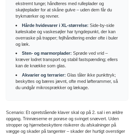
ekstremt tunge; håndteres med rulleplader og
skøjteplader for at skåne gulve – uden dem får du
trykmærker og revner.
Hårde hvidevarer i XL-størrelse:
Side-by-side
køleskabe og vaskesøjler har tyngdepunkt, der kan
overraske på trapper; fejlhåndtering ender ofte i buler
og læk.
Sten- og marmorplader:
Sprøde ved vrid –
kræver lodret transport og stabil fastspænding; ellers
kan de knække som glas.
Akvarier og terrarier:
Glas tåler ikke punkttryk;
beskyttes og bæres jævnt, ofte med løfterammer, så
du undgår mikrosprækker og lækage.
Scenario: Et opretstående klaver skal op på 2. sal i en ældre
opgang. Trinnæserne er porøse og svinget snævert. Uden
stropper og hjørnebeskyttere risikerer du afskalninger på
vægge og skader på tangenter – skader der hurtigt overstiger