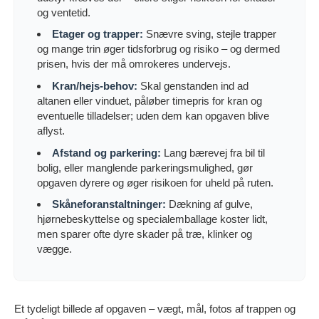
og ventetid.
Etager og trapper:
Snævre sving, stejle trapper
og mange trin øger tidsforbrug og risiko – og dermed
prisen, hvis der må omrokeres undervejs.
Kran/hejs-behov:
Skal genstanden ind ad
altanen eller vinduet, påløber timepris for kran og
eventuelle tilladelser; uden dem kan opgaven blive
aflyst.
Afstand og parkering:
Lang bærevej fra bil til
bolig, eller manglende parkeringsmulighed, gør
opgaven dyrere og øger risikoen for uheld på ruten.
Skåneforanstaltninger:
Dækning af gulve,
hjørnebeskyttelse og specialemballage koster lidt,
men sparer ofte dyre skader på træ, klinker og
vægge.
Et tydeligt billede af opgaven – vægt, mål, fotos af trappen og