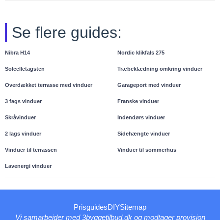
Se flere guides:
Nibra H14
Nordic klikfals 275
Solcelletagsten
Træbeklædning omkring vinduer
Overdækket terrasse med vinduer
Garageport med vinduer
3 fags vinduer
Franske vinduer
Skråvinduer
Indendørs vinduer
2 lags vinduer
Sidehængte vinduer
Vinduer til terrassen
Vinduer til sommerhus
Lavenergi vinduer
Prisguides
DIY
Sitemap
Vi samarbejder med 3byggetilbud.dk og modtager provision