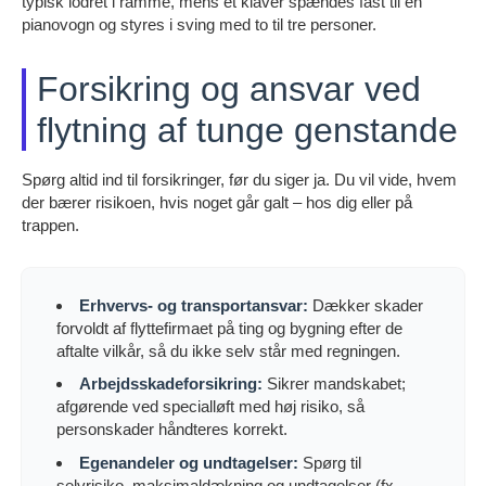
typisk lodret i ramme, mens et klaver spændes fast til en
pianovogn og styres i sving med to til tre personer.
Forsikring og ansvar ved
flytning af tunge genstande
Spørg altid ind til forsikringer, før du siger ja. Du vil vide, hvem
der bærer risikoen, hvis noget går galt – hos dig eller på
trappen.
Erhvervs- og transportansvar:
Dækker skader
forvoldt af flyttefirmaet på ting og bygning efter de
aftalte vilkår, så du ikke selv står med regningen.
Arbejdsskadeforsikring:
Sikrer mandskabet;
afgørende ved specialløft med høj risiko, så
personskader håndteres korrekt.
Egenandeler og undtagelser:
Spørg til
selvrisiko, maksimaldækning og undtagelser (fx