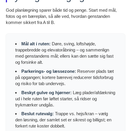
God planlægning sparer både tid og penge. Start med mål,
fotos og en bæreplan, så alle ved, hvordan genstanden
kommer sikkert fra A til B.
Mål alt i ruten:
Døre, sving, loftshøjde,
trappebredde og elevatoråbning – og sammenlign
med genstandens mål; ellers kan den sætte sig fast
og forsinke alt.
Parkerings- og læssezone:
Reserver plads tæt
på opgangen; kortere bærevej reducerer tidsforbrug
og risiko for tab undervejs.
Beskyt gulve og hjørner:
Læg plader/afdækning
ud i hele ruten før løftet starter, så ridser og
trykmærker undgås.
Beslut rutevalg:
Trappe vs. hejs/kran – vælg
den løsning, der samlet set er sikrest og billigst; en
forkert rute koster dobbelt.