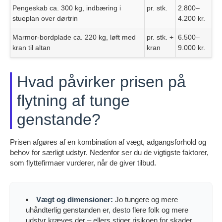
Pengeskab ca. 300 kg, indbæring i
pr. stk.
2.800–
stueplan over dørtrin
4.200 kr.
Marmor-bordplade ca. 220 kg, løft med
pr. stk. +
6.500–
kran til altan
kran
9.000 kr.
Hvad påvirker prisen på
flytning af tunge
genstande?
Prisen afgøres af en kombination af vægt, adgangsforhold og
behov for særligt udstyr. Nedenfor ser du de vigtigste faktorer,
som flyttefirmaer vurderer, når de giver tilbud.
Vægt og dimensioner:
Jo tungere og mere
uhåndterlig genstanden er, desto flere folk og mere
udstyr kræves der – ellers stiger risikoen for skader