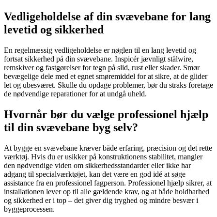
Vedligeholdelse af din svævebane for lang
levetid og sikkerhed
En regelmæssig vedligeholdelse er nøglen til en lang levetid og
fortsat sikkerhed på din svævebane. Inspicér jævnligt stålwire,
remskiver og fastgørelser for tegn på slid, rust eller skader. Smør
bevægelige dele med et egnet smøremiddel for at sikre, at de glider
let og ubesværet. Skulle du opdage problemer, bør du straks foretage
de nødvendige reparationer for at undgå uheld.
Hvornår bør du vælge professionel hjælp
til din svævebane byg selv?
At bygge en svævebane kræver både erfaring, præcision og det rette
værktøj. Hvis du er usikker på konstruktionens stabilitet, mangler
den nødvendige viden om sikkerhedsstandarder eller ikke har
adgang til specialværktøjet, kan det være en god idé at søge
assistance fra en professionel fagperson. Professionel hjælp sikrer, at
installationen lever op til alle gældende krav, og at både holdbarhed
og sikkerhed er i top – det giver dig tryghed og mindre besvær i
byggeprocessen.