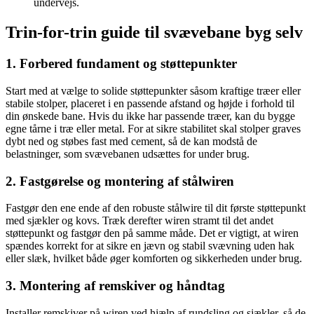
undervejs.
Trin-for-trin guide til svævebane byg selv
1. Forbered fundament og støttepunkter
Start med at vælge to solide støttepunkter såsom kraftige træer eller
stabile stolper, placeret i en passende afstand og højde i forhold til
din ønskede bane. Hvis du ikke har passende træer, kan du bygge
egne tårne i træ eller metal. For at sikre stabilitet skal stolper graves
dybt ned og støbes fast med cement, så de kan modstå de
belastninger, som svævebanen udsættes for under brug.
2. Fastgørelse og montering af stålwiren
Fastgør den ene ende af den robuste stålwire til dit første støttepunkt
med sjækler og kovs. Træk derefter wiren stramt til det andet
støttepunkt og fastgør den på samme måde. Det er vigtigt, at wiren
spændes korrekt for at sikre en jævn og stabil svævning uden hak
eller slæk, hvilket både øger komforten og sikkerheden under brug.
3. Montering af remskiver og håndtag
Installer remskiver på wiren ved hjælp af rundsling og sjækler, så de