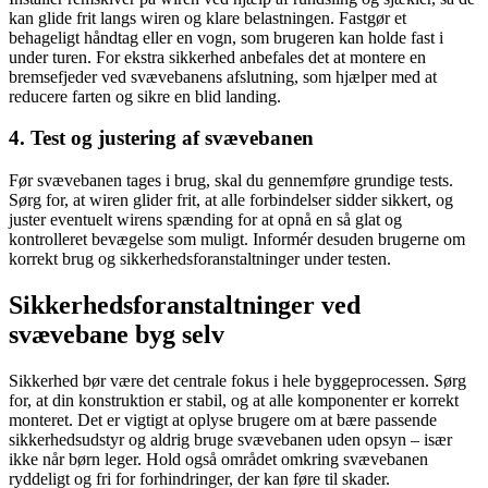
kan glide frit langs wiren og klare belastningen. Fastgør et
behageligt håndtag eller en vogn, som brugeren kan holde fast i
under turen. For ekstra sikkerhed anbefales det at montere en
bremsefjeder ved svævebanens afslutning, som hjælper med at
reducere farten og sikre en blid landing.
4. Test og justering af svævebanen
Før svævebanen tages i brug, skal du gennemføre grundige tests.
Sørg for, at wiren glider frit, at alle forbindelser sidder sikkert, og
juster eventuelt wirens spænding for at opnå en så glat og
kontrolleret bevægelse som muligt. Informér desuden brugerne om
korrekt brug og sikkerhedsforanstaltninger under testen.
Sikkerhedsforanstaltninger ved
svævebane byg selv
Sikkerhed bør være det centrale fokus i hele byggeprocessen. Sørg
for, at din konstruktion er stabil, og at alle komponenter er korrekt
monteret. Det er vigtigt at oplyse brugere om at bære passende
sikkerhedsudstyr og aldrig bruge svævebanen uden opsyn – især
ikke når børn leger. Hold også området omkring svævebanen
ryddeligt og fri for forhindringer, der kan føre til skader.