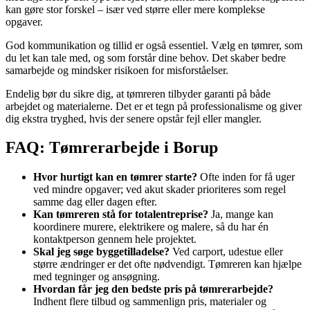
kan gøre stor forskel – især ved større eller mere komplekse
opgaver.
God kommunikation og tillid er også essentiel. Vælg en tømrer, som
du let kan tale med, og som forstår dine behov. Det skaber bedre
samarbejde og mindsker risikoen for misforståelser.
Endelig bør du sikre dig, at tømreren tilbyder garanti på både
arbejdet og materialerne. Det er et tegn på professionalisme og giver
dig ekstra tryghed, hvis der senere opstår fejl eller mangler.
FAQ: Tømrerarbejde i Borup
Hvor hurtigt kan en tømrer starte?
Ofte inden for få uger
ved mindre opgaver; ved akut skader prioriteres som regel
samme dag eller dagen efter.
Kan tømreren stå for totalentreprise?
Ja, mange kan
koordinere murere, elektrikere og malere, så du har én
kontaktperson gennem hele projektet.
Skal jeg søge byggetilladelse?
Ved carport, udestue eller
større ændringer er det ofte nødvendigt. Tømreren kan hjælpe
med tegninger og ansøgning.
Hvordan får jeg den bedste pris på tømrerarbejde?
Indhent flere tilbud og sammenlign pris, materialer og