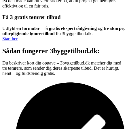
På den måde kan du være sikker på, at dit projekt gennemføres
effektivt og til en fair pris.
Få 3 gratis tømrer tilbud
Udfyld
én formular
– få
gratis ekspertrådgivning
og
tre skarpe,
uforpligtende tømrertilbud
fra 3byggetilbud.dk.
Start her
Sådan fungerer 3byggetilbud.dk:
Du beskriver kort din opgave – 3byggetilbud.dk matcher dig med
tre tømrere, som sender dig deres skarpeste tilbud. Det er hurtigt,
nemt – og fuldstændig gratis.