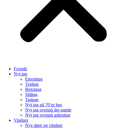
Forside
Nyt tag
Eternittag
Tegltag
Betontag
Ståltag
Tagpap
Nyt tag på 70’er hus
Nyt tag ovenpå det gamle
Nyt tag ovenpå asbesttag
Vinduer
Nye døre og vinduer