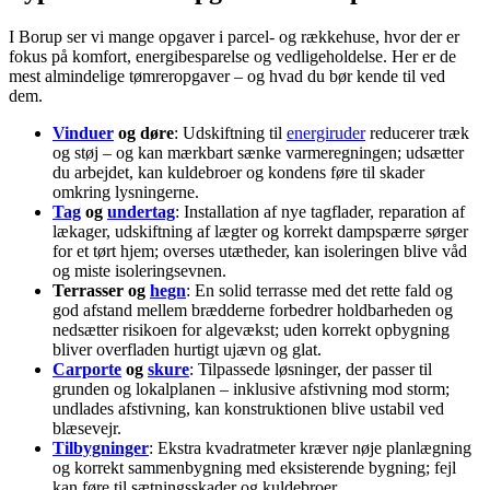
I Borup ser vi mange opgaver i parcel- og rækkehuse, hvor der er
fokus på komfort, energibesparelse og vedligeholdelse. Her er de
mest almindelige tømreropgaver – og hvad du bør kende til ved
dem.
Vinduer
og døre
: Udskiftning til
energiruder
reducerer træk
og støj – og kan mærkbart sænke varmeregningen; udsætter
du arbejdet, kan kuldebroer og kondens føre til skader
omkring lysningerne.
Tag
og
undertag
: Installation af nye tagflader, reparation af
lækager, udskiftning af lægter og korrekt dampspærre sørger
for et tørt hjem; overses utætheder, kan isoleringen blive våd
og miste isoleringsevnen.
Terrasser og
hegn
: En solid terrasse med det rette fald og
god afstand mellem brædderne forbedrer holdbarheden og
nedsætter risikoen for algevækst; uden korrekt opbygning
bliver overfladen hurtigt ujævn og glat.
Carporte
og
skure
: Tilpassede løsninger, der passer til
grunden og lokalplanen – inklusive afstivning mod storm;
undlades afstivning, kan konstruktionen blive ustabil ved
blæsevejr.
Tilbygninger
: Ekstra kvadratmeter kræver nøje planlægning
og korrekt sammenbygning med eksisterende bygning; fejl
kan føre til sætningsskader og kuldebroer.