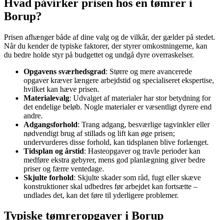
Hvad påvirker prisen hos en tømrer i
Borup?
Prisen afhænger både af dine valg og de vilkår, der gælder på stedet.
Når du kender de typiske faktorer, der styrer omkostningerne, kan
du bedre holde styr på budgettet og undgå dyre overraskelser.
Opgavens sværhedsgrad
: Større og mere avancerede
opgaver kræver længere arbejdstid og specialiseret ekspertise,
hvilket kan hæve prisen.
Materialevalg
: Udvalget af materialer har stor betydning for
det endelige beløb. Nogle materialer er væsentligt dyrere end
andre.
Adgangsforhold
: Trang adgang, besværlige tagvinkler eller
nødvendigt brug af stillads og lift kan øge prisen;
undervurderes disse forhold, kan tidsplanen blive forlænget.
Tidsplan og årstid
: Hasteopgaver og travle perioder kan
medføre ekstra gebyrer, mens god planlægning giver bedre
priser og færre ventedage.
Skjulte forhold
: Skjulte skader som råd, fugt eller skæve
konstruktioner skal udbedres før arbejdet kan fortsætte –
undlades det, kan det føre til yderligere problemer.
Typiske tømreropgaver i Borup