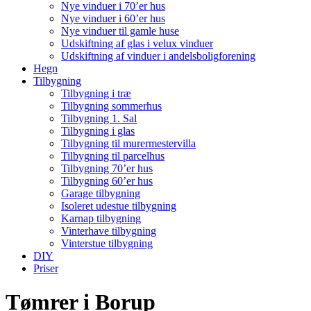
Nye vinduer i 70’er hus
Nye vinduer i 60’er hus
Nye vinduer til gamle huse
Udskiftning af glas i velux vinduer
Udskiftning af vinduer i andelsboligforening
Hegn
Tilbygning
Tilbygning i træ
Tilbygning sommerhus
Tilbygning 1. Sal
Tilbygning i glas
Tilbygning til murermestervilla
Tilbygning til parcelhus
Tilbygning 70’er hus
Tilbygning 60’er hus
Garage tilbygning
Isoleret udestue tilbygning
Karnap tilbygning
Vinterhave tilbygning
Vinterstue tilbygning
DIY
Priser
Tømrer i Borup