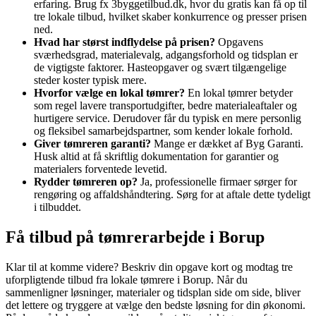
erfaring. Brug fx 3byggetilbud.dk, hvor du gratis kan få op til
tre lokale tilbud, hvilket skaber konkurrence og presser prisen
ned.
Hvad har størst indflydelse på prisen?
Opgavens
sværhedsgrad, materialevalg, adgangsforhold og tidsplan er
de vigtigste faktorer. Hasteopgaver og svært tilgængelige
steder koster typisk mere.
Hvorfor vælge en lokal tømrer?
En lokal tømrer betyder
som regel lavere transportudgifter, bedre materialeaftaler og
hurtigere service. Derudover får du typisk en mere personlig
og fleksibel samarbejdspartner, som kender lokale forhold.
Giver tømreren garanti?
Mange er dækket af Byg Garanti.
Husk altid at få skriftlig dokumentation for garantier og
materialers forventede levetid.
Rydder tømreren op?
Ja, professionelle firmaer sørger for
rengøring og affaldshåndtering. Sørg for at aftale dette tydeligt
i tilbuddet.
Få tilbud på tømrerarbejde i Borup
Klar til at komme videre? Beskriv din opgave kort og modtag tre
uforpligtende tilbud fra lokale tømrere i Borup. Når du
sammenligner løsninger, materialer og tidsplan side om side, bliver
det lettere og tryggere at vælge den bedste løsning for din økonomi.