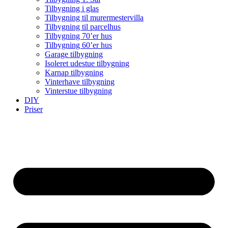
Tilbygning i glas
Tilbygning til murermestervilla
Tilbygning til parcelhus
Tilbygning 70’er hus
Tilbygning 60’er hus
Garage tilbygning
Isoleret udestue tilbygning
Karnap tilbygning
Vinterhave tilbygning
Vinterstue tilbygning
DIY
Priser