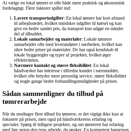
At vælge en lokal tømrer er ofte både mere praktisk og økonomisk
fordelagtigt. Flere faktorer spiller ind:
Lavere transportudgifter
: En lokal tømrer har kort afstand
til arbejdsstedet, hvilket mindsker udgifter til kørsel og kan
give en bedre samlet pris, da transport kun udgør en mindre
del af tilbuddet.
Lokale samarbejder og materialer
: Lokale tømrere
samarbejder ofte med leverandører i nærheden, hvilket kan
sikre bedre priser på materialer. De har også kendskab til
lokale byggeregler og typer af projekter, hvilket øger
effektiviteten.
Nærmere kontakt og større fleksibilitet
: En lokal
håndværker har interesse i tilfredse kunder i nærområdet,
hvilket ofte betyder mere personlig service, større fleksibilitet
og nogle gange bedre forhandlingsmuligheder på prisen.
Sådan sammenligner du tilbud på
tømrerarbejde
Når du modtager flere tilbud fra tømrere, er det vigtigt ikke kun at
fokusere på prisen, men også på håndværkerens erfaring og
specialer. Spørg til tidligere projekter, og om tømreren har erfaring
med lige netop den type arbejde, du ønsker. En kompetent fagperson