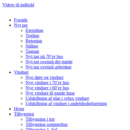
Videre til indhold
Forside
Nyt tag
Eternittag
Tegltag
Betontag
Ståltag
Tagpap
Nyt tag på 70’er hus
Nyt tag ovenpå det gamle
Nyt tag ovenpå asbesttag
Vinduer
Nye døre og vinduer
Nye vinduer i 70’er hus
Nye vinduer i 60’er hus
Nye vinduer til gamle huse
Udskiftning af glas i velux vinduer
Udskiftning af vinduer i andelsboligforening
Hegn
Tilbygning
Tilbygning i træ
Tilbygning sommerhus
Tilbygning 1. Sal