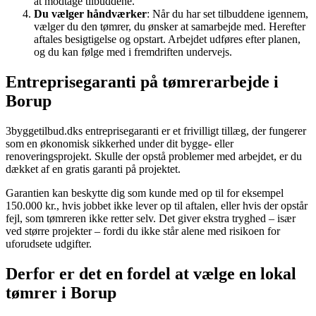
at modtage tilbuddene.
Du vælger håndværker
: Når du har set tilbuddene igennem,
vælger du den tømrer, du ønsker at samarbejde med. Herefter
aftales besigtigelse og opstart. Arbejdet udføres efter planen,
og du kan følge med i fremdriften undervejs.
Entreprisegaranti på tømrerarbejde i
Borup
3byggetilbud.dks entreprisegaranti er et frivilligt tillæg, der fungerer
som en økonomisk sikkerhed under dit bygge- eller
renoveringsprojekt. Skulle der opstå problemer med arbejdet, er du
dækket af en gratis garanti på projektet.
Garantien kan beskytte dig som kunde med op til for eksempel
150.000 kr., hvis jobbet ikke lever op til aftalen, eller hvis der opstår
fejl, som tømreren ikke retter selv. Det giver ekstra tryghed – især
ved større projekter – fordi du ikke står alene med risikoen for
uforudsete udgifter.
Derfor er det en fordel at vælge en lokal
tømrer i Borup