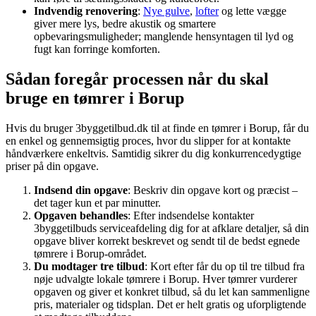
Indvendig renovering
:
Nye gulve
,
lofter
og lette vægge
giver mere lys, bedre akustik og smartere
opbevaringsmuligheder; manglende hensyntagen til lyd og
fugt kan forringe komforten.
Sådan foregår processen når du skal
bruge en tømrer i Borup
Hvis du bruger 3byggetilbud.dk til at finde en tømrer i Borup, får du
en enkel og gennemsigtig proces, hvor du slipper for at kontakte
håndværkere enkeltvis. Samtidig sikrer du dig konkurrencedygtige
priser på din opgave.
Indsend din opgave
: Beskriv din opgave kort og præcist –
det tager kun et par minutter.
Opgaven behandles
: Efter indsendelse kontakter
3byggetilbuds serviceafdeling dig for at afklare detaljer, så din
opgave bliver korrekt beskrevet og sendt til de bedst egnede
tømrere i Borup-området.
Du modtager tre tilbud
: Kort efter får du op til tre tilbud fra
nøje udvalgte lokale tømrere i Borup. Hver tømrer vurderer
opgaven og giver et konkret tilbud, så du let kan sammenligne
pris, materialer og tidsplan. Det er helt gratis og uforpligtende