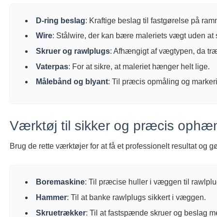
D-ring beslag
: Kraftige beslag til fastgørelse på ra
Wire
: Stålwire, der kan bære maleriets vægt uden at 
Skruer og rawlplugs
: Afhængigt af vægtypen, da træ
Vaterpas
: For at sikre, at maleriet hænger helt lige.
Målebånd og blyant
: Til præcis opmåling og marke
Værktøj til sikker og præcis oph
Brug de rette værktøjer for at få et professionelt resultat og gø
Boremaskine
: Til præcise huller i væggen til rawlpl
Hammer
: Til at banke rawlplugs sikkert i væggen.
Skruetrækker
: Til at fastspænde skruer og beslag m