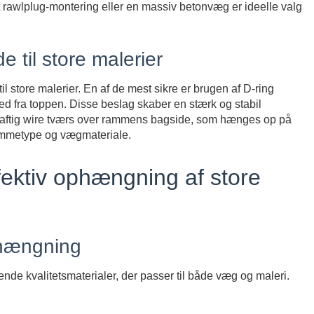
 rawlplug-montering eller en massiv betonvæg er ideelle valg
til store malerier
l store malerier. En af de mest sikre er brugen af D-ring
d fra toppen. Disse beslag skaber en stærk og stabil
kraftig wire tværs over rammens bagside, som hænges op på
ammetype og vægmateriale.
ffektiv ophængning af store
phængning
vende kvalitetsmaterialer, der passer til både væg og maleri.