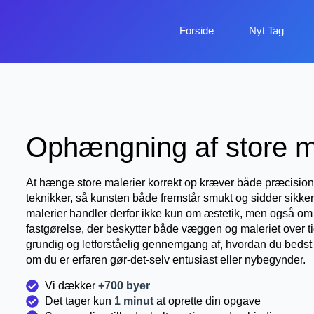
Forside
Nyt Tag
Ophængning af store m
At hænge store malerier korrekt op kræver både præcision 
teknikker, så kunsten både fremstår smukt og sidder sikke
malerier handler derfor ikke kun om æstetik, men også om a
fastgørelse, der beskytter både væggen og maleriet over ti
grundig og letforståelig gennemgang af, hvordan du bedst
om du er erfaren gør-det-selv entusiast eller nybegynder.
Vi dækker
+700 byer
Det tager kun
1 minut
at oprette din opgave