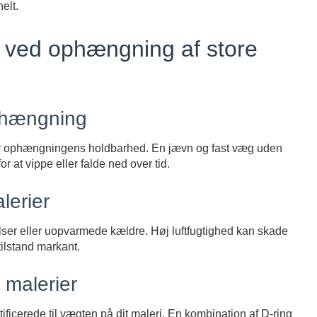
elt.
r ved ophængning af store
phængning
 for ophængningens holdbarhed. En jævn og fast væg uden
r at vippe eller falde ned over tid.
lerier
ser eller uopvarmede kældre. Høj luftfugtighed kan skade
tilstand markant.
 malerier
ificerede til vægten på dit maleri. En kombination af D-ring