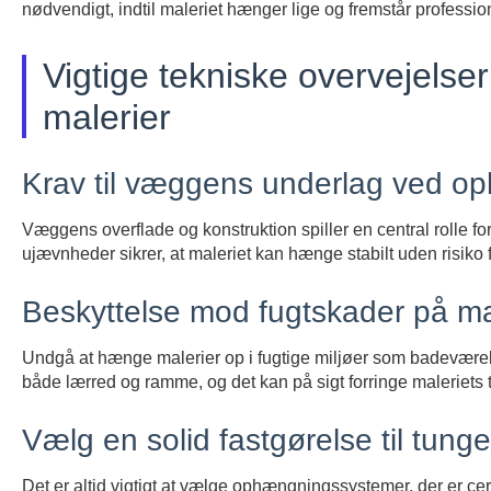
nødvendigt, indtil maleriet hænger lige og fremstår profession
Vigtige tekniske overvejelse
malerier
Krav til væggens underlag ved o
Væggens overflade og konstruktion spiller en central rolle
ujævnheder sikrer, at maleriet kan hænge stabilt uden risiko fo
Beskyttelse mod fugtskader på ma
Undgå at hænge malerier op i fugtige miljøer som badeværel
både lærred og ramme, og det kan på sigt forringe maleriets 
Vælg en solid fastgørelse til tunge
Det er altid vigtigt at vælge ophængningssystemer, der er cert