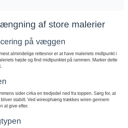
phængning af store malerier
lacering på væggen
mest almindelige rettesnor er at have maleriets midtpunkt i
leriets højde og find midtpunktet på rammen. Marker dette
.
en
mens sider cirka en tredjedel ned fra toppen. Sørg for, at
et bliver stabilt. Ved wireophæng trækkes wiren gennem
at give efter.
gtypen