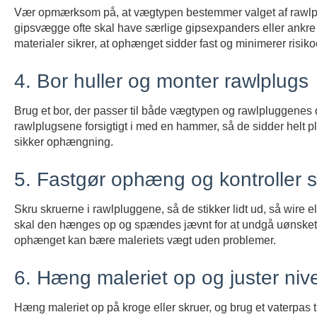
Vær opmærksom på, at vægtypen bestemmer valget af rawlp
gipsvægge ofte skal have særlige gipsexpanders eller ankre f
materialer sikrer, at ophænget sidder fast og minimerer risikoe
4. Bor huller og monter rawlplugs
Brug et bor, der passer til både vægtypen og rawlpluggenes 
rawlplugsene forsigtigt i med en hammer, så de sidder helt pl
sikker ophængning.
5. Fastgør ophæng og kontroller
Skru skruerne i rawlpluggene, så de stikker lidt ud, så wire 
skal den hænges op og spændes jævnt for at undgå uønsket slin
ophænget kan bære maleriets vægt uden problemer.
6. Hæng maleriet op og juster niv
Hæng maleriet op på kroge eller skruer, og brug et vaterpas ti