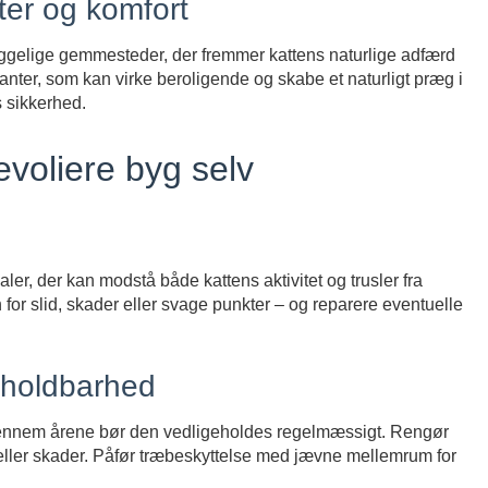
eter og komfort
ggelige gemmesteder, der fremmer kattens naturlige adfærd
 planter, som kan virke beroligende og skabe et naturligt præg i
s sikkerhed.
evoliere byg selv
aler, der kan modstå både kattens aktivitet og trusler fra
 for slid, skader eller svage punkter – og reparere eventuelle
 holdbarhed
 gennem årene bør den vedligeholdes regelmæssigt. Rengør
åd eller skader. Påfør træbeskyttelse med jævne mellemrum for