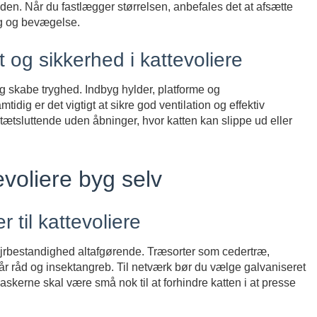
heden. Når du fastlægger størrelsen, anbefales det at afsætte
leg og bevægelse.
 og sikkerhed i kattevoliere
g skabe tryghed. Indbyg hylder, platforme og
tidig er det vigtigt at sikre god ventilation og effektiv
tætsluttende uden åbninger, hvor katten kan slippe ud eller
evoliere byg selv
 til kattevoliere
 vejrbestandighed altafgørende. Træsorter som cedertræ,
tår råd og insektangreb. Til netværk bør du vælge galvaniseret
tmaskerne skal være små nok til at forhindre katten i at presse