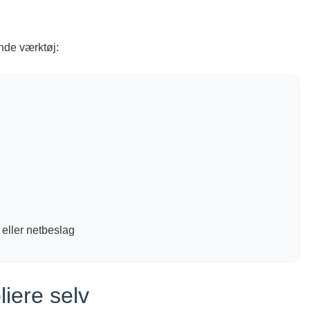
nde værktøj:
 eller netbeslag
iere selv