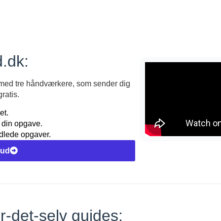
.dk:
 med tre håndværkere, som sender dig
ratis.
et.
l din opgave.
dlede opgaver.
bud
r-det-selv guides: