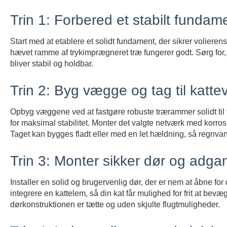
Trin 1: Forbered et stabilt fundam
Start med at etablere et solidt fundament, der sikrer volierens
hævet ramme af trykimprægneret træ fungerer godt. Sørg for, 
bliver stabil og holdbar.
Trin 2: Byg vægge og tag til kattev
Opbyg væggene ved at fastgøre robuste trærammer solidt til f
for maksimal stabilitet. Monter det valgte netværk med korro
Taget kan bygges fladt eller med en let hældning, så regnvand
Trin 3: Monter sikker dør og adgang
Installer en solid og brugervenlig dør, der er nem at åbne for
integrere en kattelem, så din kat får mulighed for frit at bevæ
dørkonstruktionen er tætte og uden skjulte flugtmuligheder.