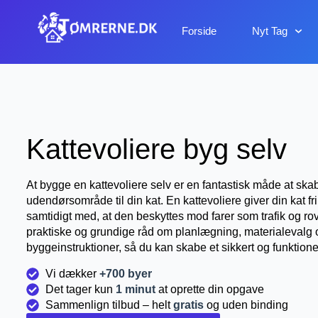
Forside
Nyt Tag
Kattevoliere byg selv
At bygge en kattevoliere selv er en fantastisk måde at skab
udendørsområde til din kat. En kattevoliere giver din kat frihe
samtidigt med, at den beskyttes mod farer som trafik og rov
praktiske og grundige råd om planlægning, materialevalg og 
byggeinstruktioner, så du kan skabe et sikkert og funktionel
Vi dækker
+700 byer
Det tager kun
1 minut
at oprette din opgave
Sammenlign tilbud – helt
gratis
og uden binding