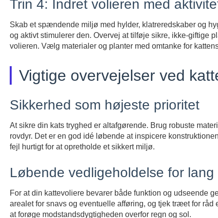
Trin 4: Indret volieren med aktivit
Skab et spændende miljø med hylder, klatreredskaber og hy
og aktivt stimulerer den. Overvej at tilføje sikre, ikke-giftige
volieren. Vælg materialer og planter med omtanke for katten
Vigtige overvejelser ved katt
Sikkerhed som højeste prioritet
At sikre din kats tryghed er altafgørende. Brug robuste materi
rovdyr. Det er en god idé løbende at inspicere konstruktionen
fejl hurtigt for at opretholde et sikkert miljø.
Løbende vedligeholdelse for lang
For at din kattevoliere bevarer både funktion og udseende
arealet for snavs og eventuelle afføring, og tjek træet for r
at forøge modstandsdygtigheden overfor regn og sol.