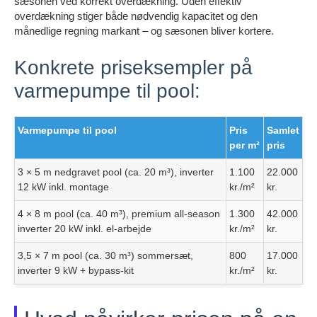
sæsonen ved korrekt overdækning. Uden effektiv
overdækning stiger både nødvendig kapacitet og den
månedlige regning markant – og sæsonen bliver kortere.
Konkrete priseksempler på
varmepumpe til pool:
Varmepumpe til pool
Pris
Samlet
per m²
pris
3 × 5 m nedgravet pool (ca. 20 m³), inverter
1.100
22.000
12 kW inkl. montage
kr./m²
kr.
4 × 8 m pool (ca. 40 m³), premium all-season
1.300
42.000
inverter 20 kW inkl. el-arbejde
kr./m²
kr.
3,5 × 7 m pool (ca. 30 m³) sommersæt,
800
17.000
inverter 9 kW + bypass-kit
kr./m²
kr.