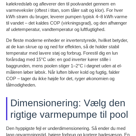
kølekredsløb og afleverer den til poolvandet gennem en
varmeveksler (oftest i titan, som tåler salt og klor). For hver
kWh strøm du bruger, leverer pumpen typisk 4–8 kWh varme
til vandet – det kaldes COP (virkningsgrad), og den afhænger
af udetemperatur, vandtemperatur og luftfugtighed.
De fleste moderne enheder er inverterstyrede, hvilket betyder,
at de kan skrue op og ned for effekten, så de holder stabil
temperatur med lavere støj og forbrug. Forestil dig en lun
forårsdag med 15°C ude: en god inverter kører stille i
baggrunden, mens poolen stiger 1–2°C i døgnet uden at el-
måleren løber løbsk. Når luften bliver kold og fugtig, falder
COP – tager du ikke højde for det, ryger økonomien og
tålmodigheden.
Dimensionering: Vælg den
rigtige varmepumpe til pool
Den hyppigste fejl er underdimensionering. Så ender du med
lang opvarmningstid, højere forbrug og kortere badesæson. En