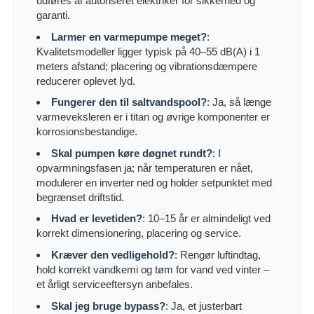
udføres af autoriseret elektriker for sikkerhed og
garanti.
Larmer en varmepumpe meget?
:
Kvalitetsmodeller ligger typisk på 40–55 dB(A) i 1
meters afstand; placering og vibrationsdæmpere
reducerer oplevet lyd.
Fungerer den til saltvandspool?
: Ja, så længe
varmeveksleren er i titan og øvrige komponenter er
korrosionsbestandige.
Skal pumpen køre døgnet rundt?
: I
opvarmningsfasen ja; når temperaturen er nået,
modulerer en inverter ned og holder setpunktet med
begrænset driftstid.
Hvad er levetiden?
: 10–15 år er almindeligt ved
korrekt dimensionering, placering og service.
Kræver den vedligehold?
: Rengør luftindtag,
hold korrekt vandkemi og tøm for vand ved vinter –
et årligt serviceeftersyn anbefales.
Skal jeg bruge bypass?
: Ja, et justerbart