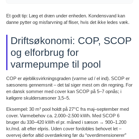
Et godt tip: Læg et dræn under enheden. Kondensvand kan
danne pytter og misfarvning af fliser, hvis det ikke ledes væk.
Driftsøkonomi: COP, SCOP
og elforbrug for
varmepumpe til pool
COP er øjebliksvirkningsgraden (varme ud / el ind). SCOP er
sæsonens gennemsnit – det tal siger mest om din regning. For
en dansk sommer med cover kan SCOP på 5–7 opnås; i
køligere skuldersæsoner 3,5–5.
Eksempel: 30 m³ pool holdt på 27°C fra maj–september med
cover. Varmebehov ca. 2.000–2.500 kWh. Med SCOP 6
bruger du 330–420 kWh el pr. måned i sæson → 900–1.200
kr./md. alt efter elpris. Uden cover fordobles behovet let –
overvej derfor altid overdækning før du “overdimensionerer”