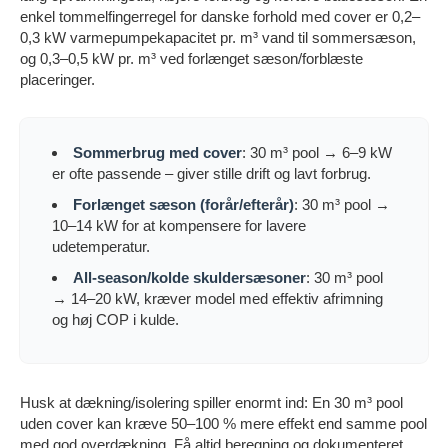
enkel tommelfingerregel for danske forhold med cover er 0,2–
0,3 kW varmepumpekapacitet pr. m³ vand til sommersæson,
og 0,3–0,5 kW pr. m³ ved forlænget sæson/forblæste
placeringer.
Sommerbrug med cover
: 30 m³ pool → 6–9 kW
er ofte passende – giver stille drift og lavt forbrug.
Forlænget sæson (forår/efterår)
: 30 m³ pool →
10–14 kW for at kompensere for lavere
udetemperatur.
All-season/kolde skuldersæsoner
: 30 m³ pool
→ 14–20 kW, kræver model med effektiv afrimning
og høj COP i kulde.
Husk at dækning/isolering spiller enormt ind: En 30 m³ pool
uden cover kan kræve 50–100 % mere effekt end samme pool
med god overdækning. Få altid beregning og dokumenteret