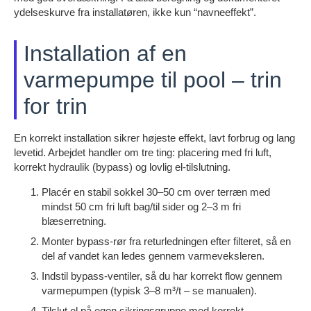
ydelseskurve fra installatøren, ikke kun “navneeffekt”.
Installation af en
varmepumpe til pool – trin
for trin
En korrekt installation sikrer højeste effekt, lavt forbrug og lang
levetid. Arbejdet handler om tre ting: placering med fri luft,
korrekt hydraulik (bypass) og lovlig el-tilslutning.
Placér en stabil sokkel 30–50 cm over terræn med
mindst 50 cm fri luft bag/til sider og 2–3 m fri
blæserretning.
Monter bypass-rør fra returledningen efter filteret, så en
del af vandet kan ledes gennem varmeveksleren.
Indstil bypass-ventiler, så du har korrekt flow gennem
varmepumpen (typisk 3–8 m³/t – se manualen).
Tilslut el på egen sikringsgruppe med korrekt